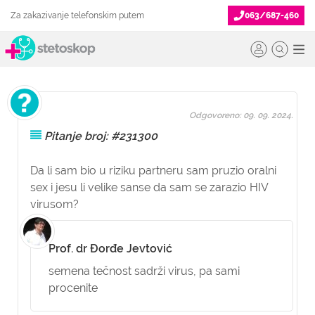
Za zakazivanje telefonskim putem
063/687-460
Odgovoreno: 09. 09. 2024.
Pitanje broj: #231300
Da li sam bio u riziku partneru sam pruzio oralni
sex i jesu li velike sanse da sam se zarazio HIV
virusom?
Prof. dr Đorđe Jevtović
semena tečnost sadrži virus, pa sami
procenite