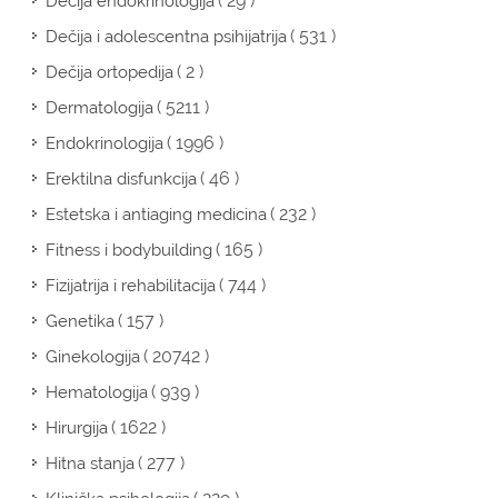
( 29 )
Dečija endokrinologija
( 531 )
Dečija i adolescentna psihijatrija
( 2 )
Dečija ortopedija
( 5211 )
Dermatologija
( 1996 )
Endokrinologija
( 46 )
Erektilna disfunkcija
( 232 )
Estetska i antiaging medicina
( 165 )
Fitness i bodybuilding
( 744 )
Fizijatrija i rehabilitacija
( 157 )
Genetika
( 20742 )
Ginekologija
( 939 )
Hematologija
( 1622 )
Hirurgija
( 277 )
Hitna stanja