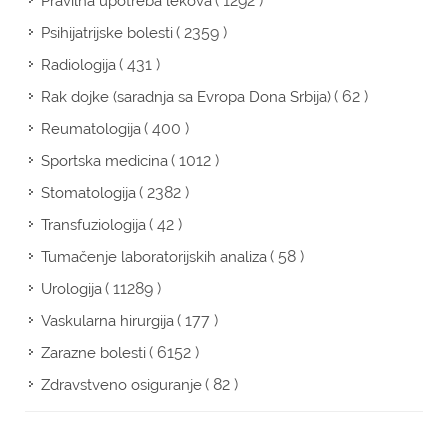
( 1292 )
Pravilna upotreba lekova
( 2359 )
Psihijatrijske bolesti
( 431 )
Radiologija
( 62 )
Rak dojke (saradnja sa Evropa Dona Srbija)
( 400 )
Reumatologija
( 1012 )
Sportska medicina
( 2382 )
Stomatologija
( 42 )
Transfuziologija
( 58 )
Tumačenje laboratorijskih analiza
( 11289 )
Urologija
( 177 )
Vaskularna hirurgija
( 6152 )
Zarazne bolesti
( 82 )
Zdravstveno osiguranje