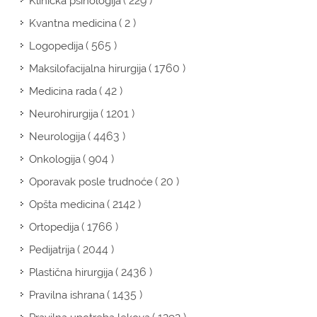
( 229 )
Klinička psihologija
( 2 )
Kvantna medicina
( 565 )
Logopedija
( 1760 )
Maksilofacijalna hirurgija
( 42 )
Medicina rada
( 1201 )
Neurohirurgija
( 4463 )
Neurologija
( 904 )
Onkologija
( 20 )
Oporavak posle trudnoće
( 2142 )
Opšta medicina
( 1766 )
Ortopedija
( 2044 )
Pedijatrija
( 2436 )
Plastična hirurgija
( 1435 )
Pravilna ishrana