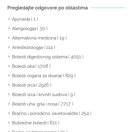
Pregledajte odgovore po oblastima
( 1 )
Ajurveda
( 30 )
Alergologija
( 19 )
Alternativna medicina
( 114 )
Anesteziologija
( 4051 )
Bolesti digestivnog sistema
( 1708 )
Bolesti oka
( 829 )
Bolesti organa za disanje
( 2926 )
Bolesti srca
( 9 )
Bolesti srca i krvnih sudova
( 7717 )
Bolesti uha, grla i nosa
( 254 )
Bračno i porodično savetovalište
( 611 )
Bubrežne bolesti