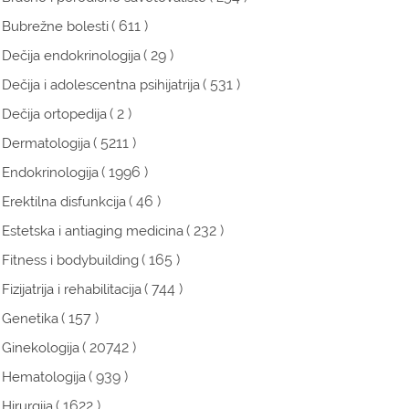
( 611 )
Bubrežne bolesti
( 29 )
Dečija endokrinologija
( 531 )
Dečija i adolescentna psihijatrija
( 2 )
Dečija ortopedija
( 5211 )
Dermatologija
( 1996 )
Endokrinologija
( 46 )
Erektilna disfunkcija
( 232 )
Estetska i antiaging medicina
( 165 )
Fitness i bodybuilding
( 744 )
Fizijatrija i rehabilitacija
( 157 )
Genetika
( 20742 )
Ginekologija
( 939 )
Hematologija
( 1622 )
Hirurgija