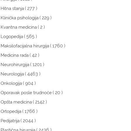
( 277 )
Hitna stanja
( 229 )
Klinička psihologija
( 2 )
Kvantna medicina
( 565 )
Logopedija
( 1760 )
Maksilofacijalna hirurgija
( 42 )
Medicina rada
( 1201 )
Neurohirurgija
( 4463 )
Neurologija
( 904 )
Onkologija
( 20 )
Oporavak posle trudnoće
( 2142 )
Opšta medicina
( 1766 )
Ortopedija
( 2044 )
Pedijatrija
( 2436 )
Plastična hirurgija