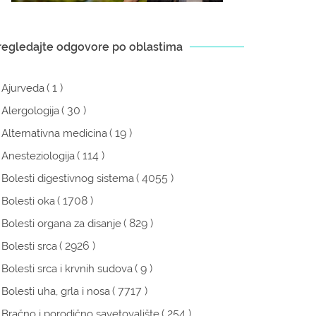
regledajte odgovore po oblastima
( 1 )
Ajurveda
( 30 )
Alergologija
( 19 )
Alternativna medicina
( 114 )
Anesteziologija
( 4055 )
Bolesti digestivnog sistema
( 1708 )
Bolesti oka
( 829 )
Bolesti organa za disanje
( 2926 )
Bolesti srca
( 9 )
Bolesti srca i krvnih sudova
( 7717 )
Bolesti uha, grla i nosa
( 254 )
Bračno i porodično savetovalište