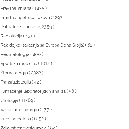
( 1435 )
Pravilna ishrana
( 1292 )
Pravilna upotreba lekova
( 2359 )
Psihijatrijske bolesti
( 431 )
Radiologija
( 62 )
Rak dojke (saradnja sa Evropa Dona Srbija)
( 400 )
Reumatologija
( 1012 )
Sportska medicina
( 2382 )
Stomatologija
( 42 )
Transfuziologija
( 58 )
Tumačenje laboratorijskih analiza
( 11289 )
Urologija
( 177 )
Vaskularna hirurgija
( 6152 )
Zarazne bolesti
( 82 )
Zdravstveno osiguranje