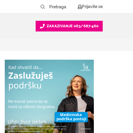
Prijavite se
ZAKAZIVANJE
063/687-460