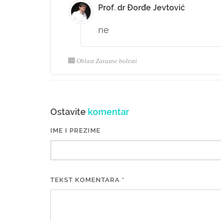
Prof. dr Đorđe Jevtović
ne
Oblast Zarazne bolesti
Ostavite
komentar
IME I PREZIME
TEKST KOMENTARA *