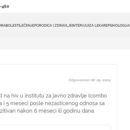
-460
ORA
BOLESTI
LEČENJE
PORODICA I ZDRAVLJE
INTERVJUI
ZA LEKARE
PSIHOLOGIJA
Odgovoreno: 06. 09. 2024.
t na hiv u institutu za javno zdravlje (combo
 i 5 meseci posle nezasticenog odnosa sa
tivan nakon 6 meseci ili godinu dana.