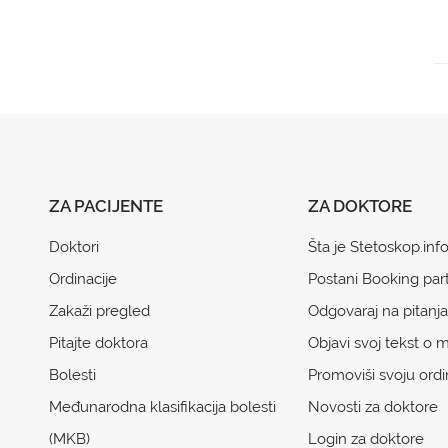
ZA PACIJENTE
ZA DOKTORE
Doktori
Šta je Stetoskop.inf
Ordinacije
Postani Booking par
Zakaži pregled
Odgovaraj na pitanja
Pitajte doktora
Objavi svoj tekst o m
Bolesti
Promoviši svoju ordi
Međunarodna klasifikacija bolesti
Novosti za doktore
(MKB)
Login za doktore