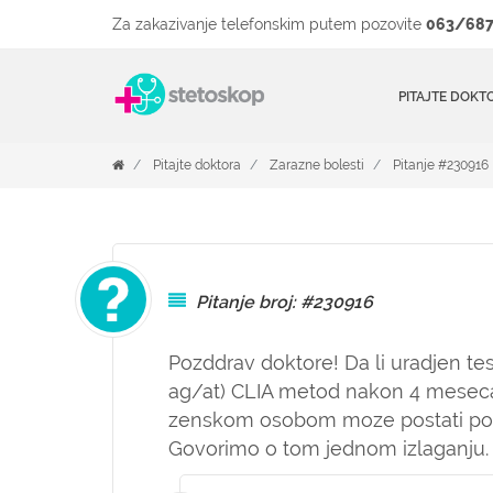
Za zakazivanje telefonskim putem pozovite
063/687
PITAJTE DOKT
Pitajte doktora
Zarazne bolesti
Pitanje #230916
Pitanje broj: #230916
Pozddrav doktore! Da li uradjen tes
ag/at) CLIA metod nakon 4 meseca
zenskom osobom moze postati pozi
Govorimo o tom jednom izlaganju.