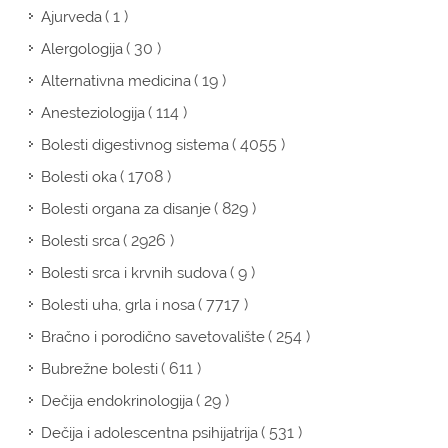
( 1 )
Ajurveda
( 30 )
Alergologija
( 19 )
Alternativna medicina
( 114 )
Anesteziologija
( 4055 )
Bolesti digestivnog sistema
( 1708 )
Bolesti oka
( 829 )
Bolesti organa za disanje
( 2926 )
Bolesti srca
( 9 )
Bolesti srca i krvnih sudova
( 7717 )
Bolesti uha, grla i nosa
( 254 )
Bračno i porodično savetovalište
( 611 )
Bubrežne bolesti
( 29 )
Dečija endokrinologija
( 531 )
Dečija i adolescentna psihijatrija