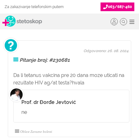
Za zakazivanje telefonskim putem
063/687-460
Odgovoreno: 26. 08. 2024.
Pitanje broj: #230681
Da li tetanus vakcina pre 20 dana moze uticati na
rezultate HIV ag/at testa?hvala
Prof. dr Đorđe Jevtović
ne
Oblast Zarazne bolesti