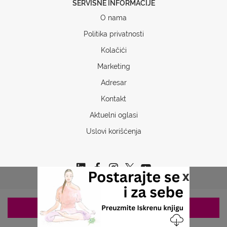
SERVISNE INFORMACIJE
O nama
Politika privatnosti
Kolačići
Marketing
Adresar
Kontakt
Aktuelni oglasi
Uslovi korišćenja
x
ZAKAZIVANJE 063/687-460
Copyrights © 2026 Sva prava www.stetoskop.info