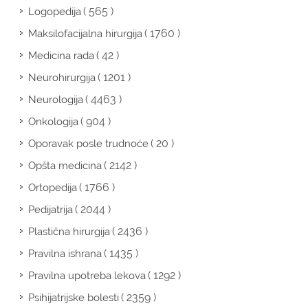
( 565 )
Logopedija
( 1760 )
Maksilofacijalna hirurgija
( 42 )
Medicina rada
( 1201 )
Neurohirurgija
( 4463 )
Neurologija
( 904 )
Onkologija
( 20 )
Oporavak posle trudnoće
( 2142 )
Opšta medicina
( 1766 )
Ortopedija
( 2044 )
Pedijatrija
( 2436 )
Plastična hirurgija
( 1435 )
Pravilna ishrana
( 1292 )
Pravilna upotreba lekova
( 2359 )
Psihijatrijske bolesti