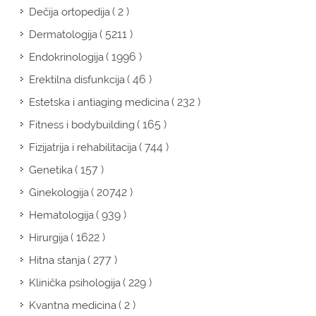
( 2 )
Dečija ortopedija
( 5211 )
Dermatologija
( 1996 )
Endokrinologija
( 46 )
Erektilna disfunkcija
( 232 )
Estetska i antiaging medicina
( 165 )
Fitness i bodybuilding
( 744 )
Fizijatrija i rehabilitacija
( 157 )
Genetika
( 20742 )
Ginekologija
( 939 )
Hematologija
( 1622 )
Hirurgija
( 277 )
Hitna stanja
( 229 )
Klinička psihologija
( 2 )
Kvantna medicina