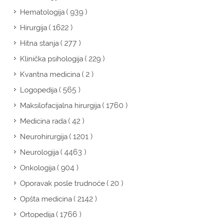
( 939 )
Hematologija
( 1622 )
Hirurgija
( 277 )
Hitna stanja
( 229 )
Klinička psihologija
( 2 )
Kvantna medicina
( 565 )
Logopedija
( 1760 )
Maksilofacijalna hirurgija
( 42 )
Medicina rada
( 1201 )
Neurohirurgija
( 4463 )
Neurologija
( 904 )
Onkologija
( 20 )
Oporavak posle trudnoće
( 2142 )
Opšta medicina
( 1766 )
Ortopedija