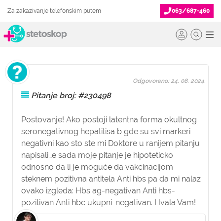
Za zakazivanje telefonskim putem
063/687-460
Odgovoreno: 24. 08. 2024.
Pitanje broj: #230498
Postovanje! Ako postoji latentna forma okultnog
seronegativnog hepatitisa b gde su svi markeri
negativni kao sto ste mi Doktore u ranijem pitanju
napisali…e sada moje pitanje je hipoteticko
odnosno da li je moguće da vakcinacijom
steknem pozitivna antitela Anti hbs pa da mi nalaz
ovako izgleda: Hbs ag-negativan Anti hbs-
pozitivan Anti hbc ukupni-negativan. Hvala Vam!