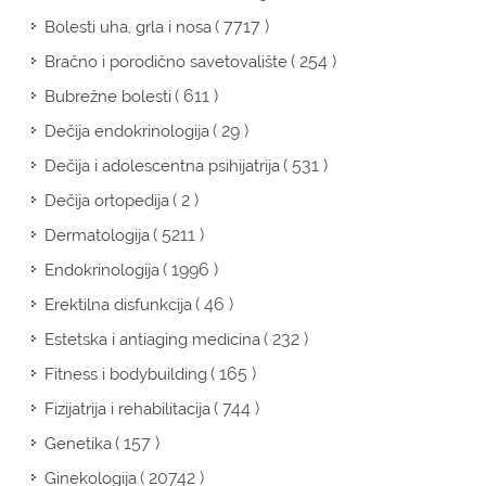
( 7717 )
Bolesti uha, grla i nosa
( 254 )
Bračno i porodično savetovalište
( 611 )
Bubrežne bolesti
( 29 )
Dečija endokrinologija
( 531 )
Dečija i adolescentna psihijatrija
( 2 )
Dečija ortopedija
( 5211 )
Dermatologija
( 1996 )
Endokrinologija
( 46 )
Erektilna disfunkcija
( 232 )
Estetska i antiaging medicina
( 165 )
Fitness i bodybuilding
( 744 )
Fizijatrija i rehabilitacija
( 157 )
Genetika
( 20742 )
Ginekologija