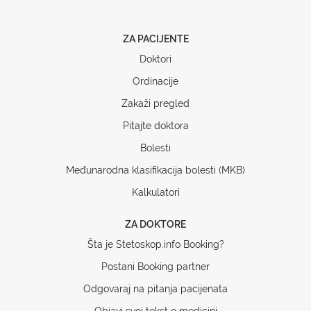
ZA PACIJENTE
Doktori
Ordinacije
Zakaži pregled
Pitajte doktora
Bolesti
Međunarodna klasifikacija bolesti (MKB)
Kalkulatori
ZA DOKTORE
Šta je Stetoskop.info Booking?
Postani Booking partner
Odgovaraj na pitanja pacijenata
Objavi svoj tekst o medicini