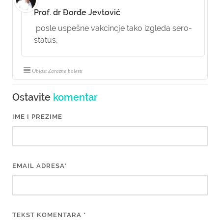
Prof. dr Đorđe Jevtović
posle uspešne vakcincje tako izgleda sero-
status,
Oblast Zarazne bolesti
Ostavite
komentar
IME I PREZIME
EMAIL ADRESA*
TEKST KOMENTARA *