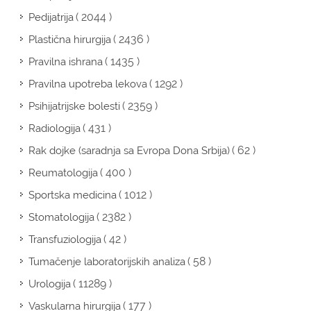
( 2044 )
Pedijatrija
( 2436 )
Plastična hirurgija
( 1435 )
Pravilna ishrana
( 1292 )
Pravilna upotreba lekova
( 2359 )
Psihijatrijske bolesti
( 431 )
Radiologija
( 62 )
Rak dojke (saradnja sa Evropa Dona Srbija)
( 400 )
Reumatologija
( 1012 )
Sportska medicina
( 2382 )
Stomatologija
( 42 )
Transfuziologija
( 58 )
Tumačenje laboratorijskih analiza
( 11289 )
Urologija
( 177 )
Vaskularna hirurgija