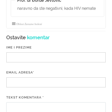
Prof. dr Đorđe Jevtović
naravno da ste negativni, kada HIV nemate
Oblast Zarazne bolesti
Ostavite
komentar
IME I PREZIME
EMAIL ADRESA*
TEKST KOMENTARA *