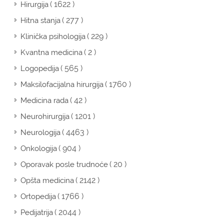
( 1622 )
Hirurgija
( 277 )
Hitna stanja
( 229 )
Klinička psihologija
( 2 )
Kvantna medicina
( 565 )
Logopedija
( 1760 )
Maksilofacijalna hirurgija
( 42 )
Medicina rada
( 1201 )
Neurohirurgija
( 4463 )
Neurologija
( 904 )
Onkologija
( 20 )
Oporavak posle trudnoće
( 2142 )
Opšta medicina
( 1766 )
Ortopedija
( 2044 )
Pedijatrija