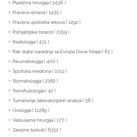
( 2436 )
Plastična hirurgija
( 1435 )
Pravilna ishrana
( 1292 )
Pravilna upotreba lekova
( 2359 )
Psihijatrijske bolesti
( 431 )
Radiologija
( 62 )
Rak dojke (saradnja sa Evropa Dona Srbija)
( 400 )
Reumatologija
( 1012 )
Sportska medicina
( 2382 )
Stomatologija
( 42 )
Transfuziologija
( 58 )
Tumačenje laboratorijskih analiza
( 11289 )
Urologija
( 177 )
Vaskularna hirurgija
( 6152 )
Zarazne bolesti