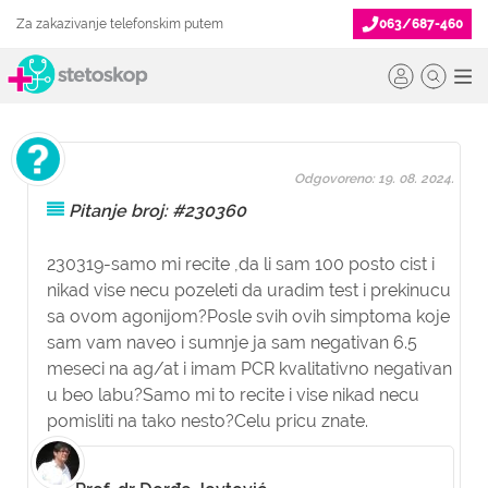
Za zakazivanje telefonskim putem
063/687-460
Odgovoreno: 19. 08. 2024.
Pitanje broj: #230360
230319-samo mi recite ,da li sam 100 posto cist i
nikad vise necu pozeleti da uradim test i prekinucu
sa ovom agonijom?Posle svih ovih simptoma koje
sam vam naveo i sumnje ja sam negativan 6.5
meseci na ag/at i imam PCR kvalitativno negativan
u beo labu?Samo mi to recite i vise nikad necu
pomisliti na tako nesto?Celu pricu znate.