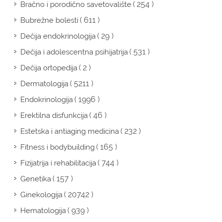
( 254 )
Bračno i porodično savetovalište
( 611 )
Bubrežne bolesti
( 29 )
Dečija endokrinologija
( 531 )
Dečija i adolescentna psihijatrija
( 2 )
Dečija ortopedija
( 5211 )
Dermatologija
( 1996 )
Endokrinologija
( 46 )
Erektilna disfunkcija
( 232 )
Estetska i antiaging medicina
( 165 )
Fitness i bodybuilding
( 744 )
Fizijatrija i rehabilitacija
( 157 )
Genetika
( 20742 )
Ginekologija
( 939 )
Hematologija