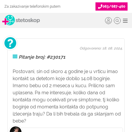
Za zakazivanje telefonskim putem
063/687-460
Odgovoreno: 18. 08. 2024.
Pitanje broj: #230171
Postovani, sin od skoro 4 godine je u vrticu imao
kontakt sa detetom koje dobilo 14.08 boginje.
Imamo bebu od 2 meseca u kucu. Prilicno sam
uplasena. Pa me interesuje, koliko dana od
kontakta mogu ocekivati prve simptome, tj koliko
boginje od momenta kontakta do potpunog
izlecenja traju? Da li bih trebala da ga sklanjam od
bebe?