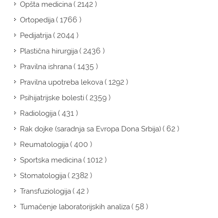
( 2142 )
Opšta medicina
( 1766 )
Ortopedija
( 2044 )
Pedijatrija
( 2436 )
Plastična hirurgija
( 1435 )
Pravilna ishrana
( 1292 )
Pravilna upotreba lekova
( 2359 )
Psihijatrijske bolesti
( 431 )
Radiologija
( 62 )
Rak dojke (saradnja sa Evropa Dona Srbija)
( 400 )
Reumatologija
( 1012 )
Sportska medicina
( 2382 )
Stomatologija
( 42 )
Transfuziologija
( 58 )
Tumačenje laboratorijskih analiza