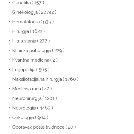
( 157 )
Genetika
( 20742 )
Ginekologija
( 939 )
Hematologija
( 1622 )
Hirurgija
( 277 )
Hitna stanja
( 229 )
Klinička psihologija
( 2 )
Kvantna medicina
( 565 )
Logopedija
( 1760 )
Maksilofacijalna hirurgija
( 42 )
Medicina rada
( 1201 )
Neurohirurgija
( 4463 )
Neurologija
( 904 )
Onkologija
( 20 )
Oporavak posle trudnoće