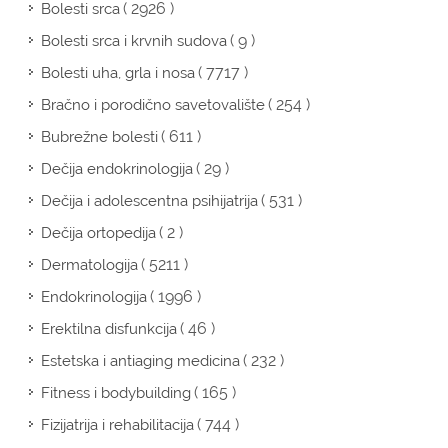
( 2926 )
Bolesti srca
( 9 )
Bolesti srca i krvnih sudova
( 7717 )
Bolesti uha, grla i nosa
( 254 )
Bračno i porodično savetovalište
( 611 )
Bubrežne bolesti
( 29 )
Dečija endokrinologija
( 531 )
Dečija i adolescentna psihijatrija
( 2 )
Dečija ortopedija
( 5211 )
Dermatologija
( 1996 )
Endokrinologija
( 46 )
Erektilna disfunkcija
( 232 )
Estetska i antiaging medicina
( 165 )
Fitness i bodybuilding
( 744 )
Fizijatrija i rehabilitacija