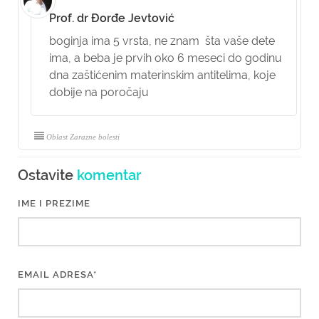
Prof. dr Đorđe Jevtović
boginja ima 5 vrsta, ne znam šta vaše dete
ima, a beba je prvih oko 6 meseci do godinu
dna zaštićenim materinskim antitelima, koje
dobije na poročaju
Oblast Zarazne bolesti
Ostavite
komentar
IME I PREZIME
EMAIL ADRESA*