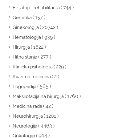
( 744 )
Fizijatrija i rehabilitacija
( 157 )
Genetika
( 20742 )
Ginekologija
( 939 )
Hematologija
( 1622 )
Hirurgija
( 277 )
Hitna stanja
( 229 )
Klinička psihologija
( 2 )
Kvantna medicina
( 565 )
Logopedija
( 1760 )
Maksilofacijalna hirurgija
( 42 )
Medicina rada
( 1201 )
Neurohirurgija
( 4463 )
Neurologija
( 904 )
Onkologija