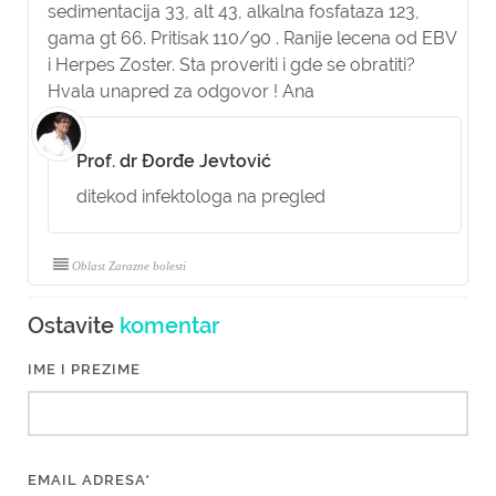
sedimentacija 33, alt 43, alkalna fosfataza 123,
gama gt 66. Pritisak 110/90 . Ranije lecena od EBV
i Herpes Zoster. Sta proveriti i gde se obratiti?
Hvala unapred za odgovor ! Ana
Prof. dr Đorđe Jevtović
ditekod infektologa na pregled
Oblast Zarazne bolesti
Ostavite
komentar
IME I PREZIME
EMAIL ADRESA*