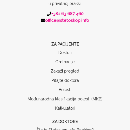
u privatnoj praksi.
+381 63 687 460
office@stetoskop.info
ZA PACIJENTE
Doktori
Ordinacije
Zakaži pregled
Pitajte doktora
Bolesti
Međunarodna klasifikacija bolesti (MKB)
Kalkulatori
ZA DOKTORE
Šta je Stetoskop.info Booking?