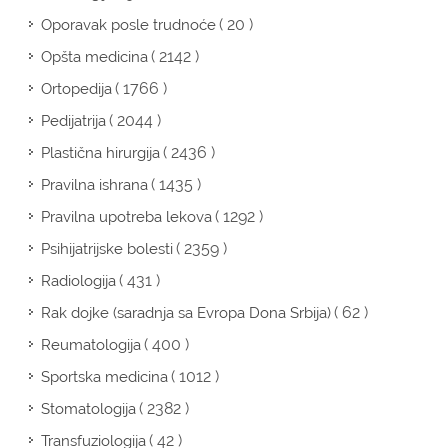
( 20 )
Oporavak posle trudnoće
( 2142 )
Opšta medicina
( 1766 )
Ortopedija
( 2044 )
Pedijatrija
( 2436 )
Plastična hirurgija
( 1435 )
Pravilna ishrana
( 1292 )
Pravilna upotreba lekova
( 2359 )
Psihijatrijske bolesti
( 431 )
Radiologija
( 62 )
Rak dojke (saradnja sa Evropa Dona Srbija)
( 400 )
Reumatologija
( 1012 )
Sportska medicina
( 2382 )
Stomatologija
( 42 )
Transfuziologija