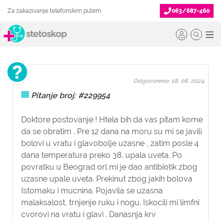
Za zakazivanje telefonskim putem
063/687-460
Odgovoreno: 18. 08. 2024.
Pitanje broj: #229954
Doktore postovanje ! Htela bih da vas pitam kome
da se obratim . Pre 12 dana na moru su mi se javili
bolovi u vratu i glavobolje uzasne , zatim posle 4
dana temperatura preko 38, upala uveta. Po
povratku u Beograd orl mi je dao antibiotik zbog
uzasne upale uveta. Prekinut zbog jakih bolova
Istomaku i mucnina. Pojavila se uzasna
malaksalost, trnjenje ruku i nogu. Iskocili mi limfni
cvorovi na vratu i glavi . Danasnja krv