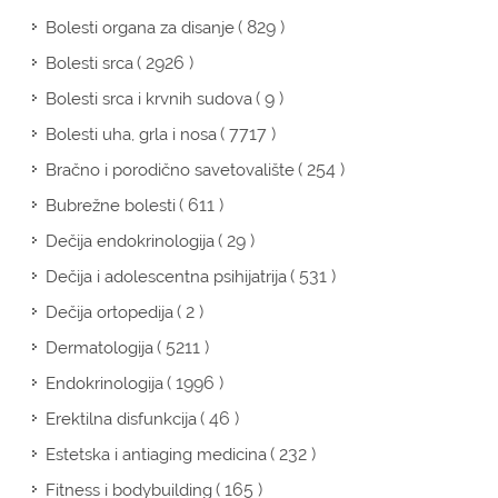
( 829 )
Bolesti organa za disanje
( 2926 )
Bolesti srca
( 9 )
Bolesti srca i krvnih sudova
( 7717 )
Bolesti uha, grla i nosa
( 254 )
Bračno i porodično savetovalište
( 611 )
Bubrežne bolesti
( 29 )
Dečija endokrinologija
( 531 )
Dečija i adolescentna psihijatrija
( 2 )
Dečija ortopedija
( 5211 )
Dermatologija
( 1996 )
Endokrinologija
( 46 )
Erektilna disfunkcija
( 232 )
Estetska i antiaging medicina
( 165 )
Fitness i bodybuilding