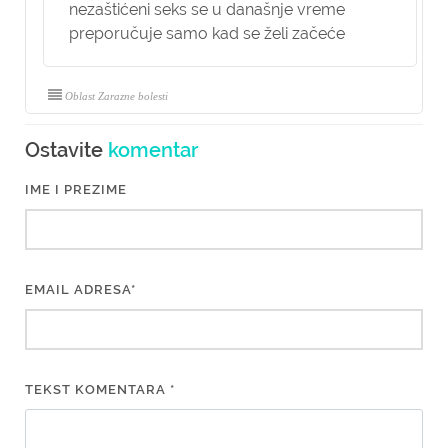
nezaštićeni seks se u današnje vreme
preporučuje samo kad se želi začeće
Oblast Zarazne bolesti
Ostavite
komentar
IME I PREZIME
EMAIL ADRESA*
TEKST KOMENTARA *