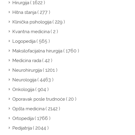
( 1622 )
Hirurgija
( 277 )
Hitna stanja
( 229 )
Klinička psihologija
( 2 )
Kvantna medicina
( 565 )
Logopedija
( 1760 )
Maksilofacijalna hirurgija
( 42 )
Medicina rada
( 1201 )
Neurohirurgija
( 4463 )
Neurologija
( 904 )
Onkologija
( 20 )
Oporavak posle trudnoće
( 2142 )
Opšta medicina
( 1766 )
Ortopedija
( 2044 )
Pedijatrija