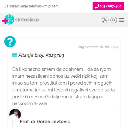
Za zakazivanje telefonskim putem
063/687-460
Odgovoreno: 18. 08. 2024.
Pitanje broj: #229763
Da li konacno smem da odahnem, i da sa njom
imam nezasticeni odnos uz veliki rizik koji sam
imao sa tom prostitutkom i pored svih mogućih
simptoma jer su mi testovi negativni sve do sada
posle 6 meseca?i dalje me je strah da joj ne
naskodim?Hvala
Prof. dr Đorđe Jevtović