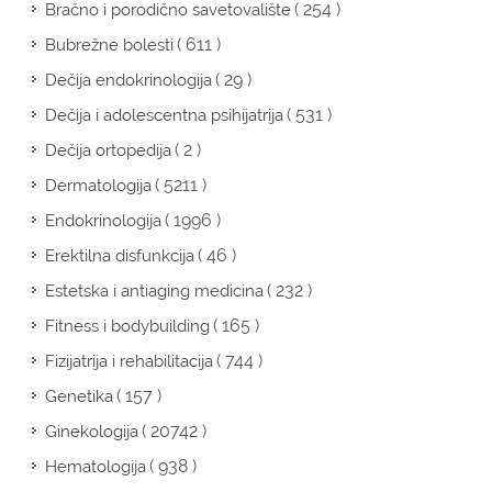
( 254 )
Bračno i porodično savetovalište
( 611 )
Bubrežne bolesti
( 29 )
Dečija endokrinologija
( 531 )
Dečija i adolescentna psihijatrija
( 2 )
Dečija ortopedija
( 5211 )
Dermatologija
( 1996 )
Endokrinologija
( 46 )
Erektilna disfunkcija
( 232 )
Estetska i antiaging medicina
( 165 )
Fitness i bodybuilding
( 744 )
Fizijatrija i rehabilitacija
( 157 )
Genetika
( 20742 )
Ginekologija
( 938 )
Hematologija