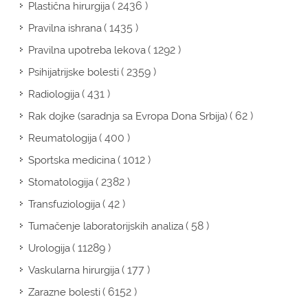
( 2436 )
Plastična hirurgija
( 1435 )
Pravilna ishrana
( 1292 )
Pravilna upotreba lekova
( 2359 )
Psihijatrijske bolesti
( 431 )
Radiologija
( 62 )
Rak dojke (saradnja sa Evropa Dona Srbija)
( 400 )
Reumatologija
( 1012 )
Sportska medicina
( 2382 )
Stomatologija
( 42 )
Transfuziologija
( 58 )
Tumačenje laboratorijskih analiza
( 11289 )
Urologija
( 177 )
Vaskularna hirurgija
( 6152 )
Zarazne bolesti