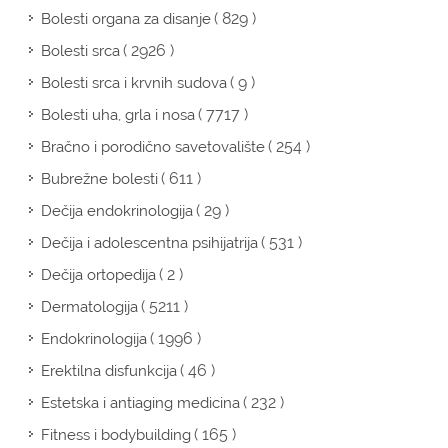
( 829 )
Bolesti organa za disanje
( 2926 )
Bolesti srca
( 9 )
Bolesti srca i krvnih sudova
( 7717 )
Bolesti uha, grla i nosa
( 254 )
Bračno i porodično savetovalište
( 611 )
Bubrežne bolesti
( 29 )
Dečija endokrinologija
( 531 )
Dečija i adolescentna psihijatrija
( 2 )
Dečija ortopedija
( 5211 )
Dermatologija
( 1996 )
Endokrinologija
( 46 )
Erektilna disfunkcija
( 232 )
Estetska i antiaging medicina
( 165 )
Fitness i bodybuilding