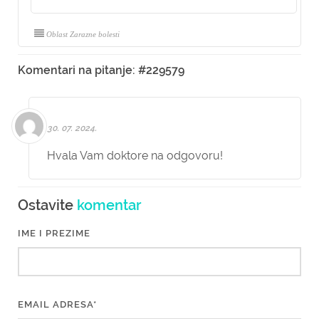
Oblast Zarazne bolesti
Komentari na pitanje: #229579
30. 07. 2024.
Hvala Vam doktore na odgovoru!
Ostavite
komentar
IME I PREZIME
EMAIL ADRESA*