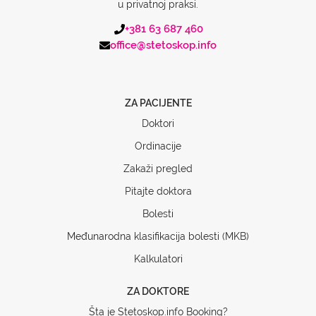
u privatnoj praksi.
+381 63 687 460
office@stetoskop.info
ZA PACIJENTE
Doktori
Ordinacije
Zakaži pregled
Pitajte doktora
Bolesti
Međunarodna klasifikacija bolesti (MKB)
Kalkulatori
ZA DOKTORE
Šta je Stetoskop.info Booking?