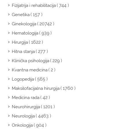
( 744 )
Fizijatrija i rehabilitacija
( 157 )
Genetika
( 20742 )
Ginekologija
( 939 )
Hematologija
( 1622 )
Hirurgija
( 277 )
Hitna stanja
( 229 )
Klinička psihologija
( 2 )
Kvantna medicina
( 565 )
Logopedija
( 1760 )
Maksilofacijalna hirurgija
( 42 )
Medicina rada
( 1201 )
Neurohirurgija
( 4463 )
Neurologija
( 904 )
Onkologija