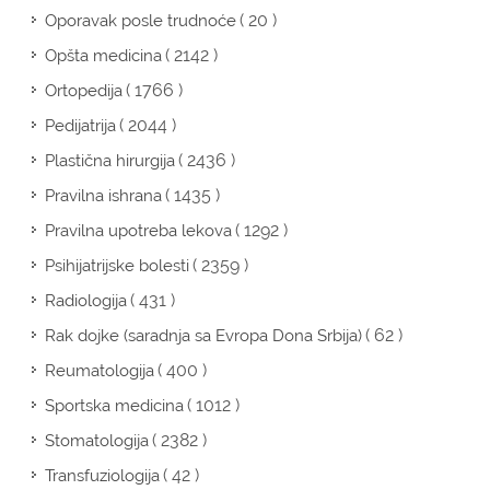
( 20 )
Oporavak posle trudnoće
( 2142 )
Opšta medicina
( 1766 )
Ortopedija
( 2044 )
Pedijatrija
( 2436 )
Plastična hirurgija
( 1435 )
Pravilna ishrana
( 1292 )
Pravilna upotreba lekova
( 2359 )
Psihijatrijske bolesti
( 431 )
Radiologija
( 62 )
Rak dojke (saradnja sa Evropa Dona Srbija)
( 400 )
Reumatologija
( 1012 )
Sportska medicina
( 2382 )
Stomatologija
( 42 )
Transfuziologija