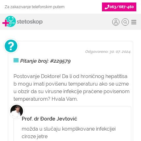
Za zakazivanje telefonskim putem
063/687-460
Odgovoreno: 30. 07. 2024.
Pitanje broj: #229579
Postovanje Doktore! Da li od hroničnog hepatitisa
b mogu imati povišenu temperaturu ako se uzme
u obzir da su virusne infekcije praćene povisenom
temperaturom? Hvala Vam.
Prof. dr Đorđe Jevtović
možda u slučaju komplikovane infekcijei
ciroze jetre