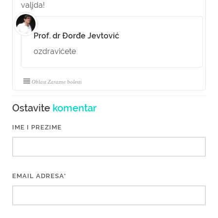
valjda!
Prof. dr Đorđe Jevtović
ozdravićete
Oblast Zarazne bolesti
Ostavite
komentar
IME I PREZIME
EMAIL ADRESA*