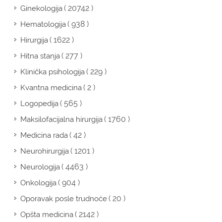
( 20742 )
Ginekologija
( 938 )
Hematologija
( 1622 )
Hirurgija
( 277 )
Hitna stanja
( 229 )
Klinička psihologija
( 2 )
Kvantna medicina
( 565 )
Logopedija
( 1760 )
Maksilofacijalna hirurgija
( 42 )
Medicina rada
( 1201 )
Neurohirurgija
( 4463 )
Neurologija
( 904 )
Onkologija
( 20 )
Oporavak posle trudnoće
( 2142 )
Opšta medicina