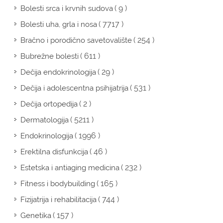
( 9 )
Bolesti srca i krvnih sudova
( 7717 )
Bolesti uha, grla i nosa
( 254 )
Bračno i porodično savetovalište
( 611 )
Bubrežne bolesti
( 29 )
Dečija endokrinologija
( 531 )
Dečija i adolescentna psihijatrija
( 2 )
Dečija ortopedija
( 5211 )
Dermatologija
( 1996 )
Endokrinologija
( 46 )
Erektilna disfunkcija
( 232 )
Estetska i antiaging medicina
( 165 )
Fitness i bodybuilding
( 744 )
Fizijatrija i rehabilitacija
( 157 )
Genetika