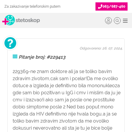
Za zakazivanje telefonskim putem
063/687-460
Odgovoreno: 26. 07. 2024.
Pitanje broj: #229413
229369-ne znam doktore ali ja se toliko bavim
zdravim zivotom,cak sam i pcelar!Da me ovoliko
dotuce a izgleda je definitivno bila mononukleoza
gde sam bio pozitivan u IgG i cmv i mislim da ju je
cmv i izazvao!i ako sam ja posle one prostituke
dobio simptome posle 2 Ned bas poput mono
izgleda da HIV definitivno nije hvala bogu,a ja se
toliko bavim zdravim zivotom da me ovoliko
dokusuri neverovatno ali sta je tu je bice bolje