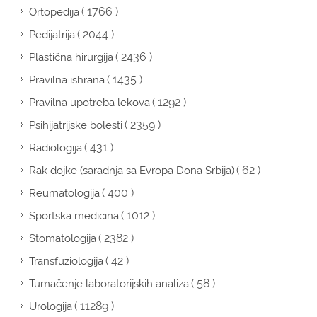
( 1766 )
Ortopedija
( 2044 )
Pedijatrija
( 2436 )
Plastična hirurgija
( 1435 )
Pravilna ishrana
( 1292 )
Pravilna upotreba lekova
( 2359 )
Psihijatrijske bolesti
( 431 )
Radiologija
( 62 )
Rak dojke (saradnja sa Evropa Dona Srbija)
( 400 )
Reumatologija
( 1012 )
Sportska medicina
( 2382 )
Stomatologija
( 42 )
Transfuziologija
( 58 )
Tumačenje laboratorijskih analiza
( 11289 )
Urologija