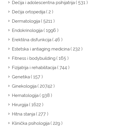
( 531 )
Dečija i adolescentna psihijatrija
( 2 )
Dečija ortopedija
( 5211 )
Dermatologija
( 1996 )
Endokrinologija
( 46 )
Erektilna disfunkcija
( 232 )
Estetska i antiaging medicina
( 165 )
Fitness i bodybuilding
( 744 )
Fizijatrija i rehabilitacija
( 157 )
Genetika
( 20742 )
Ginekologija
( 938 )
Hematologija
( 1622 )
Hirurgija
( 277 )
Hitna stanja
( 229 )
Klinička psihologija