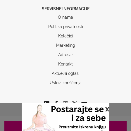
SERVISNE INFORMACIJE
O nama
Politika privatnosti
Kolačići
Marketing
Adresar
Kontakt
Aktuelni oglasi
Uslovi korišćenja
x
ZAKAZIVANJE 063/687-460
Copyrights © 2026 Sva prava www.stetoskop.info