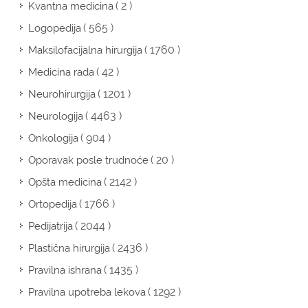
( 2 )
Kvantna medicina
( 565 )
Logopedija
( 1760 )
Maksilofacijalna hirurgija
( 42 )
Medicina rada
( 1201 )
Neurohirurgija
( 4463 )
Neurologija
( 904 )
Onkologija
( 20 )
Oporavak posle trudnoće
( 2142 )
Opšta medicina
( 1766 )
Ortopedija
( 2044 )
Pedijatrija
( 2436 )
Plastična hirurgija
( 1435 )
Pravilna ishrana
( 1292 )
Pravilna upotreba lekova