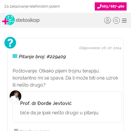
Za zakazivanje telefonskim putem
063/687-460
Odgovoreno: 26. 07. 2024.
Pitanje broj: #229409
Poštovanje. Otkako pijem trojnu terapiju,
konstantno mi se spava. Da li može biti ona uzrok
ili nešto drugo?
Prof. dr Đorđe Jevtović
biće da je ipak nešto drugo u pitanju