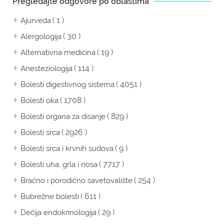
Pregledajte odgovore po oblastima
( 1 )
Ajurveda
( 30 )
Alergologija
( 19 )
Alternativna medicina
( 114 )
Anesteziologija
( 4051 )
Bolesti digestivnog sistema
( 1708 )
Bolesti oka
( 829 )
Bolesti organa za disanje
( 2926 )
Bolesti srca
( 9 )
Bolesti srca i krvnih sudova
( 7717 )
Bolesti uha, grla i nosa
( 254 )
Bračno i porodično savetovalište
( 611 )
Bubrežne bolesti
( 29 )
Dečija endokrinologija