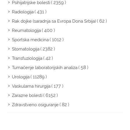
( 2359 )
Psihijatrijske bolesti
( 431 )
Radiologija
( 62 )
Rak dojke (saradnja sa Evropa Dona Srbija)
( 400 )
Reumatologija
( 1012 )
Sportska medicina
( 2382 )
Stomatologija
( 42 )
Transfuziologija
( 58 )
Tumačenje laboratorijskih analiza
( 11289 )
Urologija
( 177 )
Vaskularna hirurgija
( 6152 )
Zarazne bolesti
( 82 )
Zdravstveno osiguranje