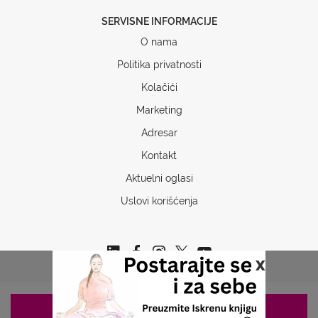
SERVISNE INFORMACIJE
O nama
Politika privatnosti
Kolačići
Marketing
Adresar
Kontakt
Aktuelni oglasi
Uslovi korišćenja
x
ZAKAZIVANJE 063/687-460
Copyrights © 2026 Sva prava www.stetoskop.info