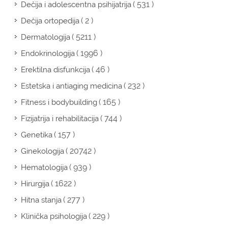
( 531 )
Dečija i adolescentna psihijatrija
( 2 )
Dečija ortopedija
( 5211 )
Dermatologija
( 1996 )
Endokrinologija
( 46 )
Erektilna disfunkcija
( 232 )
Estetska i antiaging medicina
( 165 )
Fitness i bodybuilding
( 744 )
Fizijatrija i rehabilitacija
( 157 )
Genetika
( 20742 )
Ginekologija
( 939 )
Hematologija
( 1622 )
Hirurgija
( 277 )
Hitna stanja
( 229 )
Klinička psihologija