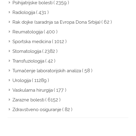
( 2359 )
Psihijatrijske bolesti
( 431 )
Radiologija
( 62 )
Rak dojke (saradnja sa Evropa Dona Srbija)
( 400 )
Reumatologija
( 1012 )
Sportska medicina
( 2382 )
Stomatologija
( 42 )
Transfuziologija
( 58 )
Tumačenje laboratorijskih analiza
( 11289 )
Urologija
( 177 )
Vaskularna hirurgija
( 6152 )
Zarazne bolesti
( 82 )
Zdravstveno osiguranje