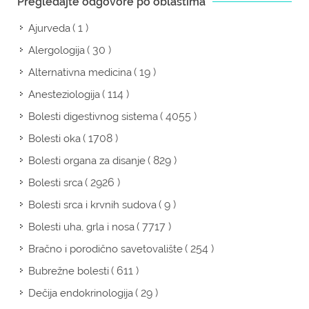
Pregledajte odgovore po oblastima
( 1 )
Ajurveda
( 30 )
Alergologija
( 19 )
Alternativna medicina
( 114 )
Anesteziologija
( 4055 )
Bolesti digestivnog sistema
( 1708 )
Bolesti oka
( 829 )
Bolesti organa za disanje
( 2926 )
Bolesti srca
( 9 )
Bolesti srca i krvnih sudova
( 7717 )
Bolesti uha, grla i nosa
( 254 )
Bračno i porodično savetovalište
( 611 )
Bubrežne bolesti
( 29 )
Dečija endokrinologija