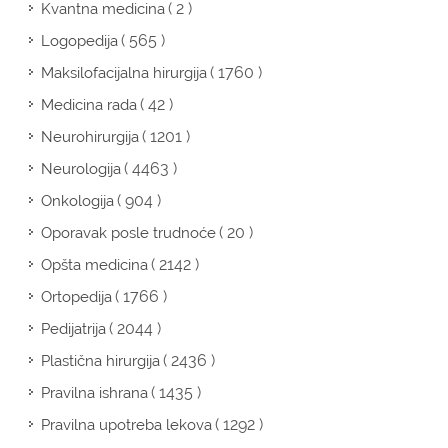
( 2 )
Kvantna medicina
( 565 )
Logopedija
( 1760 )
Maksilofacijalna hirurgija
( 42 )
Medicina rada
( 1201 )
Neurohirurgija
( 4463 )
Neurologija
( 904 )
Onkologija
( 20 )
Oporavak posle trudnoće
( 2142 )
Opšta medicina
( 1766 )
Ortopedija
( 2044 )
Pedijatrija
( 2436 )
Plastična hirurgija
( 1435 )
Pravilna ishrana
( 1292 )
Pravilna upotreba lekova