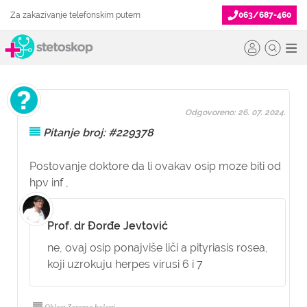
Za zakazivanje telefonskim putem
063/687-460
Odgovoreno: 26. 07. 2024.
Pitanje broj: #229378
Postovanje doktore da li ovakav osip moze biti od
hpv inf ,
Prof. dr Đorđe Jevtović
ne, ovaj osip ponajviše liči a pityriasis rosea,
koji uzrokuju herpes virusi 6 i 7