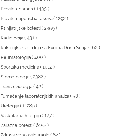
( 1435 )
Pravilna ishrana
( 1292 )
Pravilna upotreba lekova
( 2359 )
Psihijatrijske bolesti
( 431 )
Radiologija
( 62 )
Rak dojke (saradnja sa Evropa Dona Srbija)
( 400 )
Reumatologija
( 1012 )
Sportska medicina
( 2382 )
Stomatologija
( 42 )
Transfuziologija
( 58 )
Tumačenje laboratorijskih analiza
( 11289 )
Urologija
( 177 )
Vaskularna hirurgija
( 6152 )
Zarazne bolesti
( 82 )
Zdravstveno osiguranje