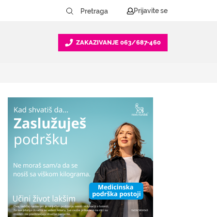
Prijavite se
ZAKAZIVANJE
063/687-460