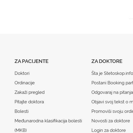
ZA PACIJENTE
ZA DOKTORE
Doktori
Šta je Stetoskop.inf
Ordinacije
Postani Booking par
Zakaži pregled
Odgovaraj na pitanja
Pitajte doktora
Objavi svoj tekst o m
Bolesti
Promoviši svoju ordi
Međunarodna klasifikacija bolesti
Novosti za doktore
(MKB)
Login za doktore