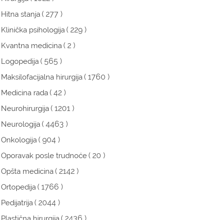
( 277 )
Hitna stanja
( 229 )
Klinička psihologija
( 2 )
Kvantna medicina
( 565 )
Logopedija
( 1760 )
Maksilofacijalna hirurgija
( 42 )
Medicina rada
( 1201 )
Neurohirurgija
( 4463 )
Neurologija
( 904 )
Onkologija
( 20 )
Oporavak posle trudnoće
( 2142 )
Opšta medicina
( 1766 )
Ortopedija
( 2044 )
Pedijatrija
( 2436 )
Plastična hirurgija