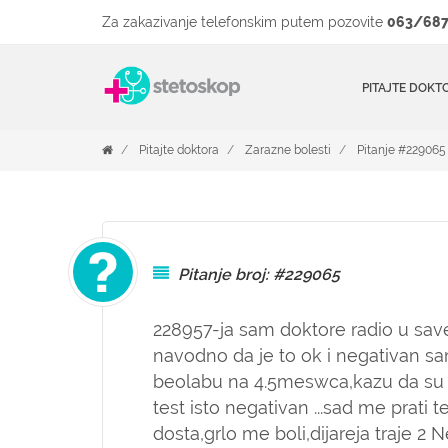
Za zakazivanje telefonskim putem pozovite
063/687
PITAJTE DOKT
Pitajte doktora
Zarazne bolesti
Pitanje #229065
Pitanje broj: #229065
228957-ja sam doktore radio u save
navodno da je to ok i negativan sa
beolabu na 4.5meswca,kazu da su d
test isto negativan ...sad me prati
dosta,grlo me boli,dijareja traje 2 