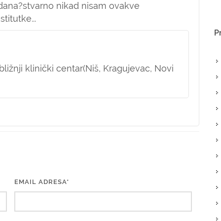
 dana?stvarno nikad nisam ovakve
itutke...
P
ližnji klinički centar(Niš, Kragujevac, Novi
EMAIL ADRESA*