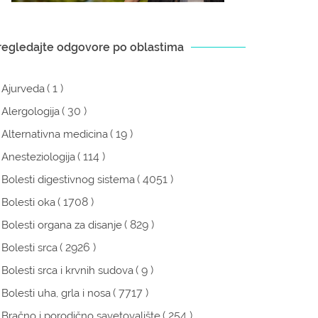
regledajte odgovore po oblastima
( 1 )
Ajurveda
( 30 )
Alergologija
( 19 )
Alternativna medicina
( 114 )
Anesteziologija
( 4051 )
Bolesti digestivnog sistema
( 1708 )
Bolesti oka
( 829 )
Bolesti organa za disanje
( 2926 )
Bolesti srca
( 9 )
Bolesti srca i krvnih sudova
( 7717 )
Bolesti uha, grla i nosa
( 254 )
Bračno i porodično savetovalište