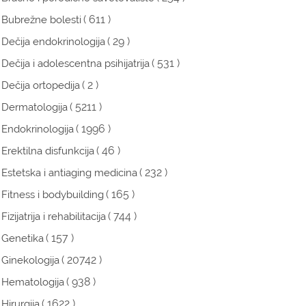
( 611 )
Bubrežne bolesti
( 29 )
Dečija endokrinologija
( 531 )
Dečija i adolescentna psihijatrija
( 2 )
Dečija ortopedija
( 5211 )
Dermatologija
( 1996 )
Endokrinologija
( 46 )
Erektilna disfunkcija
( 232 )
Estetska i antiaging medicina
( 165 )
Fitness i bodybuilding
( 744 )
Fizijatrija i rehabilitacija
( 157 )
Genetika
( 20742 )
Ginekologija
( 938 )
Hematologija
( 1622 )
Hirurgija