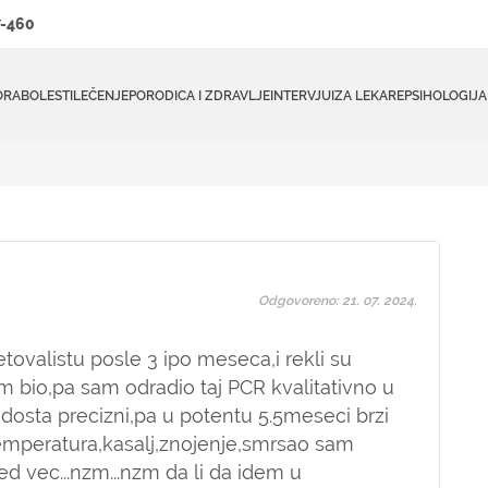
-460
ORA
BOLESTI
LEČENJE
PORODICA I ZDRAVLJE
INTERVJUI
ZA LEKARE
PSIHOLOGIJA
Odgovoreno: 21. 07. 2024.
tovalistu posle 3 ipo meseca,i rekli su
m bio,pa sam odradio taj PCR kvalitativno u
osta precizni,pa u potentu 5.5meseci brzi
 temperatura,kasalj,znojenje,smrsao sam
Ned vec...nzm...nzm da li da idem u