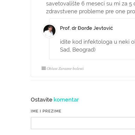
savetovalište 6 meseci su mi za 5
zdravstvene probleme pre one prost
Prof. dr Đorđe Jevtović
idite kod infektologa u neki ob
Sad, Beograd)
Oblast Zarazne bolesti
Ostavite
komentar
IME I PREZIME