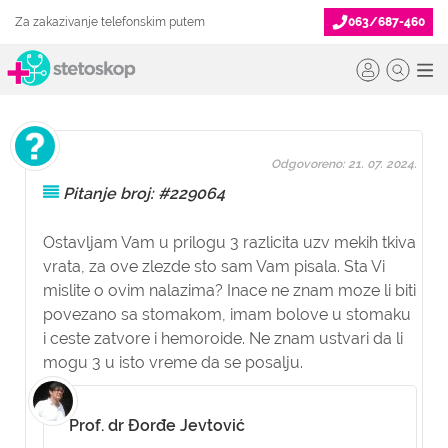
Za zakazivanje telefonskim putem
063/687-460
Odgovoreno: 21. 07. 2024.
Pitanje broj: #229064
Ostavljam Vam u prilogu 3 razlicita uzv mekih tkiva
vrata, za ove zlezde sto sam Vam pisala. Sta Vi
mislite o ovim nalazima? Inace ne znam moze li biti
povezano sa stomakom, imam bolove u stomaku
i ceste zatvore i hemoroide. Ne znam ustvari da li
mogu 3 u isto vreme da se posalju.
Prof. dr Đorđe Jevtović