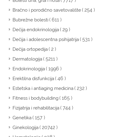
( 7717 )
Bolesti uha, grla i nosa
( 254 )
Bračno i porodično savetovalište
( 611 )
Bubrežne bolesti
( 29 )
Dečija endokrinologija
( 531 )
Dečija i adolescentna psihijatrija
( 2 )
Dečija ortopedija
( 5211 )
Dermatologija
( 1996 )
Endokrinologija
( 46 )
Erektilna disfunkcija
( 232 )
Estetska i antiaging medicina
( 165 )
Fitness i bodybuilding
( 744 )
Fizijatrija i rehabilitacija
( 157 )
Genetika
( 20742 )
Ginekologija