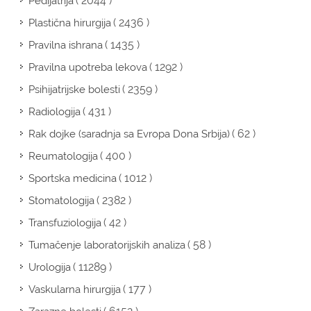
( 2044 )
Pedijatrija
( 2436 )
Plastična hirurgija
( 1435 )
Pravilna ishrana
( 1292 )
Pravilna upotreba lekova
( 2359 )
Psihijatrijske bolesti
( 431 )
Radiologija
( 62 )
Rak dojke (saradnja sa Evropa Dona Srbija)
( 400 )
Reumatologija
( 1012 )
Sportska medicina
( 2382 )
Stomatologija
( 42 )
Transfuziologija
( 58 )
Tumačenje laboratorijskih analiza
( 11289 )
Urologija
( 177 )
Vaskularna hirurgija