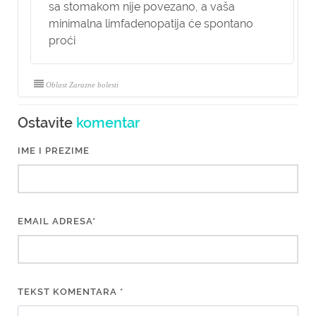
sa stomakom nije povezano, a vaša
minimalna limfadenopatija će spontano
proći
Oblast Zarazne bolesti
Ostavite
komentar
IME I PREZIME
EMAIL ADRESA*
TEKST KOMENTARA *