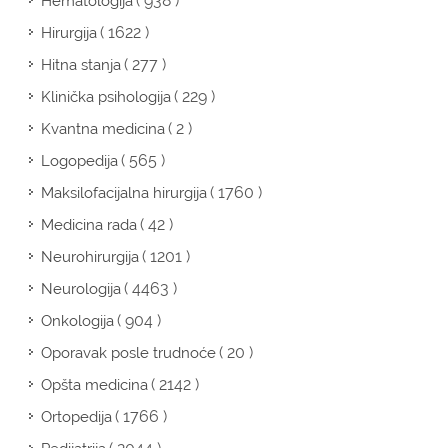
( 938 )
Hematologija
( 1622 )
Hirurgija
( 277 )
Hitna stanja
( 229 )
Klinička psihologija
( 2 )
Kvantna medicina
( 565 )
Logopedija
( 1760 )
Maksilofacijalna hirurgija
( 42 )
Medicina rada
( 1201 )
Neurohirurgija
( 4463 )
Neurologija
( 904 )
Onkologija
( 20 )
Oporavak posle trudnoće
( 2142 )
Opšta medicina
( 1766 )
Ortopedija