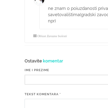
ne znam o poiuzdanosti privatn
savetovalištima(gradski zavodi
npr)
Oblast Zarazne bolesti
Ostavite
komentar
IME I PREZIME
TEKST KOMENTARA *