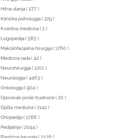
( 277 )
Hitna stanja
( 229 )
Klinička psihologija
( 2 )
Kvantna medicina
( 565 )
Logopedija
( 1760 )
Maksilofacijalna hirurgija
( 42 )
Medicina rada
( 1201 )
Neurohirurgija
( 4463 )
Neurologija
( 904 )
Onkologija
( 20 )
Oporavak posle trudnoće
( 2142 )
Opšta medicina
( 1766 )
Ortopedija
( 2044 )
Pedijatrija
( 2436 )
Plastična hirurgija