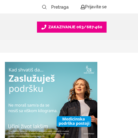
Prijavite se
ZAKAZIVANJE
063/687-460