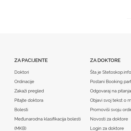
ZA PACIJENTE
ZA DOKTORE
Doktori
Šta je Stetoskop.inf
Ordinacije
Postani Booking par
Zakaži pregled
Odgovaraj na pitanja
Pitajte doktora
Objavi svoj tekst o m
Bolesti
Promoviši svoju ordi
Međunarodna klasifikacija bolesti
Novosti za doktore
(MKB)
Login za doktore