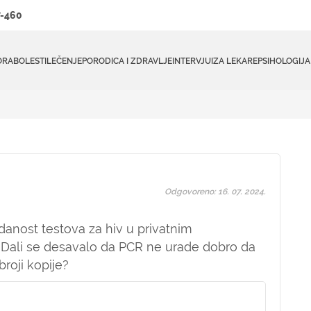
-460
ORA
BOLESTI
LEČENJE
PORODICA I ZDRAVLJE
INTERVJUI
ZA LEKARE
PSIHOLOGIJA
Odgovoreno: 16. 07. 2024.
danost testova za hiv u privatnim
? Dali se desavalo da PCR ne urade dobro da
broji kopije?