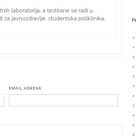
ih laboratorija, a testirane se radi u
 za javnozdravlje, studentska poliklinika,
P
EMAIL ADRESA*