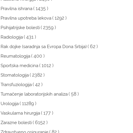
( 1435 )
Pravilna ishrana
( 1292 )
Pravilna upotreba lekova
( 2359 )
Psihijatrijske bolesti
( 431 )
Radiologija
( 62 )
Rak dojke (saradnja sa Evropa Dona Srbija)
( 400 )
Reumatologija
( 1012 )
Sportska medicina
( 2382 )
Stomatologija
( 42 )
Transfuziologija
( 58 )
Tumačenje laboratorijskih analiza
( 11289 )
Urologija
( 177 )
Vaskularna hirurgija
( 6152 )
Zarazne bolesti
( 82 )
Zdravstveno osiguranje