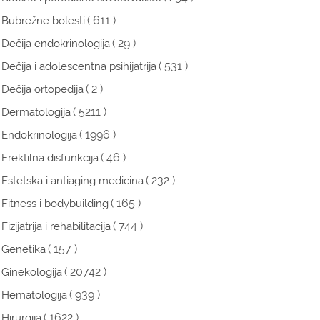
( 611 )
Bubrežne bolesti
( 29 )
Dečija endokrinologija
( 531 )
Dečija i adolescentna psihijatrija
( 2 )
Dečija ortopedija
( 5211 )
Dermatologija
( 1996 )
Endokrinologija
( 46 )
Erektilna disfunkcija
( 232 )
Estetska i antiaging medicina
( 165 )
Fitness i bodybuilding
( 744 )
Fizijatrija i rehabilitacija
( 157 )
Genetika
( 20742 )
Ginekologija
( 939 )
Hematologija
( 1622 )
Hirurgija