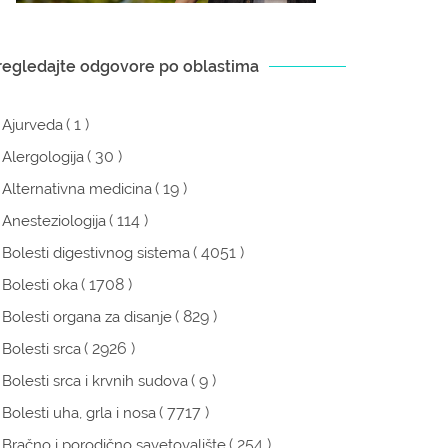
regledajte odgovore po oblastima
( 1 )
Ajurveda
( 30 )
Alergologija
( 19 )
Alternativna medicina
( 114 )
Anesteziologija
( 4051 )
Bolesti digestivnog sistema
( 1708 )
Bolesti oka
( 829 )
Bolesti organa za disanje
( 2926 )
Bolesti srca
( 9 )
Bolesti srca i krvnih sudova
( 7717 )
Bolesti uha, grla i nosa
( 254 )
Bračno i porodično savetovalište