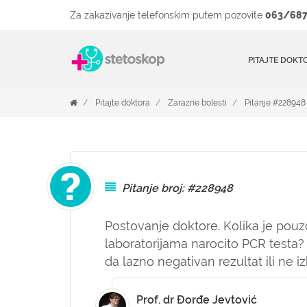
Za zakazivanje telefonskim putem pozovite
063/687
PITAJTE DOKT
Pitajte doktora
Zarazne bolesti
Pitanje #228948
Pitanje broj: #228948
Postovanje doktore. Kolika je pouz
laboratorijama narocito PCR testa
da lazno negativan rezultat ili ne iz
Prof. dr Đorđe Jevtović