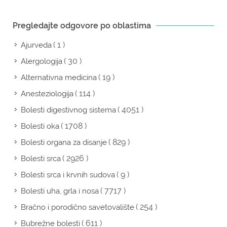
Pregledajte odgovore po oblastima
( 1 )
Ajurveda
( 30 )
Alergologija
( 19 )
Alternativna medicina
( 114 )
Anesteziologija
( 4051 )
Bolesti digestivnog sistema
( 1708 )
Bolesti oka
( 829 )
Bolesti organa za disanje
( 2926 )
Bolesti srca
( 9 )
Bolesti srca i krvnih sudova
( 7717 )
Bolesti uha, grla i nosa
( 254 )
Bračno i porodično savetovalište
( 611 )
Bubrežne bolesti