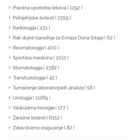
( 1292 )
Pravilna upotreba lekova
( 2359 )
Psihijatrijske bolesti
( 431 )
Radiologija
( 62 )
Rak dojke (saradnja sa Evropa Dona Srbija)
( 400 )
Reumatologija
( 1012 )
Sportska medicina
( 2382 )
Stomatologija
( 42 )
Transfuziologija
( 58 )
Tumačenje laboratorijskih analiza
( 11289 )
Urologija
( 177 )
Vaskularna hirurgija
( 6152 )
Zarazne bolesti
( 82 )
Zdravstveno osiguranje