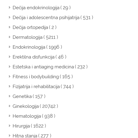
( 29 )
Dečija endokrinologija
( 531 )
Dečija i adolescentna psihijatrija
( 2 )
Dečija ortopedija
( 5211 )
Dermatologija
( 1996 )
Endokrinologija
( 46 )
Erektilna disfunkcija
( 232 )
Estetska i antiaging medicina
( 165 )
Fitness i bodybuilding
( 744 )
Fizijatrija i rehabilitacija
( 157 )
Genetika
( 20742 )
Ginekologija
( 938 )
Hematologija
( 1622 )
Hirurgija
( 277 )
Hitna stanja