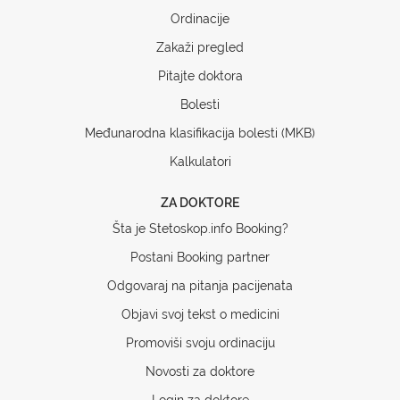
Ordinacije
Zakaži pregled
Pitajte doktora
Bolesti
Međunarodna klasifikacija bolesti (MKB)
Kalkulatori
ZA DOKTORE
Šta je Stetoskop.info Booking?
Postani Booking partner
Odgovaraj na pitanja pacijenata
Objavi svoj tekst o medicini
Promoviši svoju ordinaciju
Novosti za doktore
Login za doktore