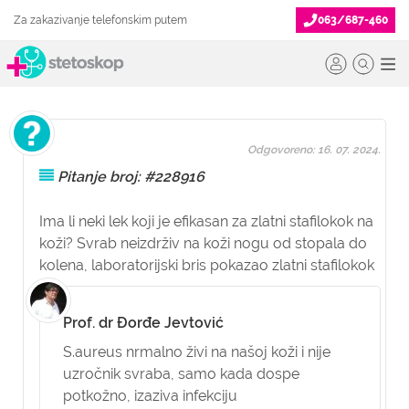
Za zakazivanje telefonskim putem
063/687-460
Odgovoreno: 16. 07. 2024.
Pitanje broj: #228916
Ima li neki lek koji je efikasan za zlatni stafilokok na
koži? Svrab neizdrživ na koži nogu od stopala do
kolena, laboratorijski bris pokazao zlatni stafilokok
Prof. dr Đorđe Jevtović
S.aureus nrmalno živi na našoj koži i nije
uzročnik svraba, samo kada dospe
potkožno, izaziva infekciju