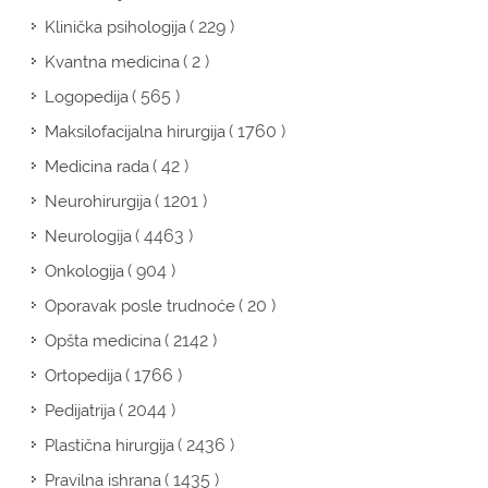
( 229 )
Klinička psihologija
( 2 )
Kvantna medicina
( 565 )
Logopedija
( 1760 )
Maksilofacijalna hirurgija
( 42 )
Medicina rada
( 1201 )
Neurohirurgija
( 4463 )
Neurologija
( 904 )
Onkologija
( 20 )
Oporavak posle trudnoće
( 2142 )
Opšta medicina
( 1766 )
Ortopedija
( 2044 )
Pedijatrija
( 2436 )
Plastična hirurgija
( 1435 )
Pravilna ishrana