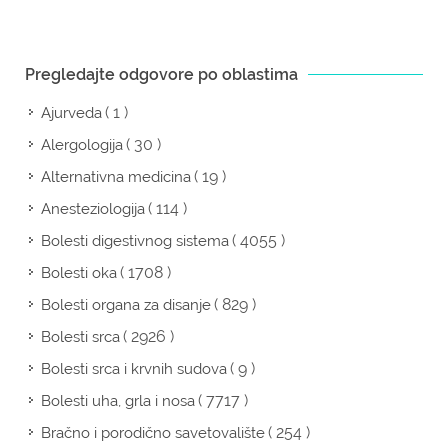
Pregledajte odgovore po oblastima
( 1 )
Ajurveda
( 30 )
Alergologija
( 19 )
Alternativna medicina
( 114 )
Anesteziologija
( 4055 )
Bolesti digestivnog sistema
( 1708 )
Bolesti oka
( 829 )
Bolesti organa za disanje
( 2926 )
Bolesti srca
( 9 )
Bolesti srca i krvnih sudova
( 7717 )
Bolesti uha, grla i nosa
( 254 )
Bračno i porodično savetovalište