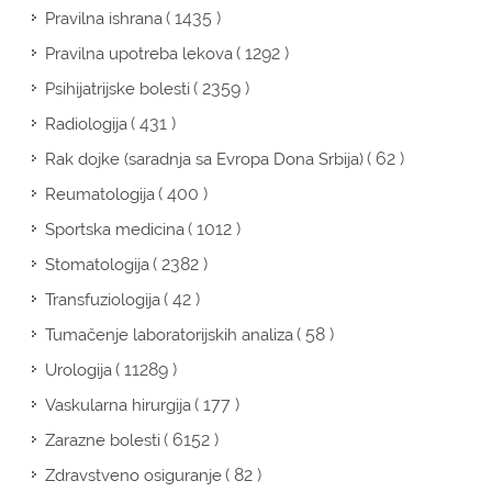
( 1435 )
Pravilna ishrana
( 1292 )
Pravilna upotreba lekova
( 2359 )
Psihijatrijske bolesti
( 431 )
Radiologija
( 62 )
Rak dojke (saradnja sa Evropa Dona Srbija)
( 400 )
Reumatologija
( 1012 )
Sportska medicina
( 2382 )
Stomatologija
( 42 )
Transfuziologija
( 58 )
Tumačenje laboratorijskih analiza
( 11289 )
Urologija
( 177 )
Vaskularna hirurgija
( 6152 )
Zarazne bolesti
( 82 )
Zdravstveno osiguranje