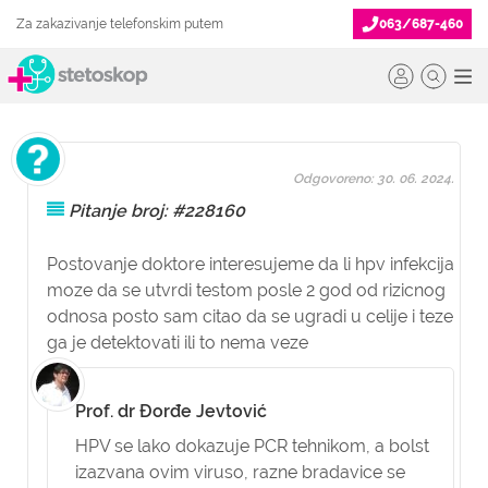
Za zakazivanje telefonskim putem
063/687-460
Odgovoreno: 30. 06. 2024.
Pitanje broj: #228160
Postovanje doktore interesujeme da li hpv infekcija
moze da se utvrdi testom posle 2 god od rizicnog
odnosa posto sam citao da se ugradi u celije i teze
ga je detektovati ili to nema veze
Prof. dr Đorđe Jevtović
HPV se lako dokazuje PCR tehnikom, a bolst
izazvana ovim viruso, razne bradavice se