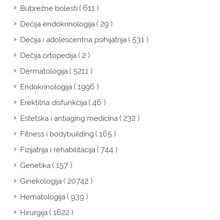
( 611 )
Bubrežne bolesti
( 29 )
Dečija endokrinologija
( 531 )
Dečija i adolescentna psihijatrija
( 2 )
Dečija ortopedija
( 5211 )
Dermatologija
( 1996 )
Endokrinologija
( 46 )
Erektilna disfunkcija
( 232 )
Estetska i antiaging medicina
( 165 )
Fitness i bodybuilding
( 744 )
Fizijatrija i rehabilitacija
( 157 )
Genetika
( 20742 )
Ginekologija
( 939 )
Hematologija
( 1622 )
Hirurgija