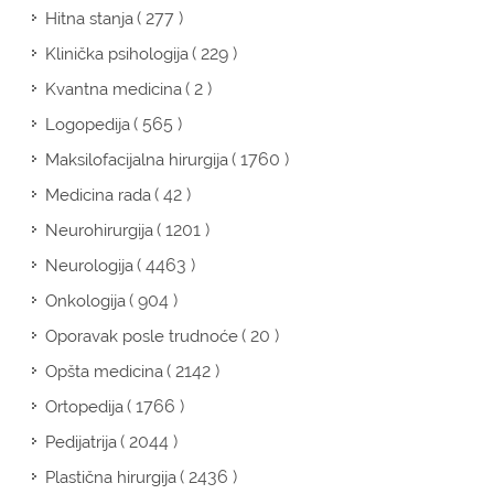
( 277 )
Hitna stanja
( 229 )
Klinička psihologija
( 2 )
Kvantna medicina
( 565 )
Logopedija
( 1760 )
Maksilofacijalna hirurgija
( 42 )
Medicina rada
( 1201 )
Neurohirurgija
( 4463 )
Neurologija
( 904 )
Onkologija
( 20 )
Oporavak posle trudnoće
( 2142 )
Opšta medicina
( 1766 )
Ortopedija
( 2044 )
Pedijatrija
( 2436 )
Plastična hirurgija