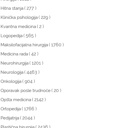
( 277 )
Hitna stanja
( 229 )
Klinička psihologija
( 2 )
Kvantna medicina
( 565 )
Logopedija
( 1760 )
Maksilofacijalna hirurgija
( 42 )
Medicina rada
( 1201 )
Neurohirurgija
( 4463 )
Neurologija
( 904 )
Onkologija
( 20 )
Oporavak posle trudnoće
( 2142 )
Opšta medicina
( 1766 )
Ortopedija
( 2044 )
Pedijatrija
( 2436 )
Plastična hirurgija