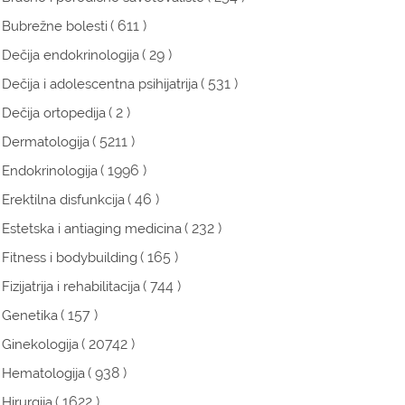
( 611 )
Bubrežne bolesti
( 29 )
Dečija endokrinologija
( 531 )
Dečija i adolescentna psihijatrija
( 2 )
Dečija ortopedija
( 5211 )
Dermatologija
( 1996 )
Endokrinologija
( 46 )
Erektilna disfunkcija
( 232 )
Estetska i antiaging medicina
( 165 )
Fitness i bodybuilding
( 744 )
Fizijatrija i rehabilitacija
( 157 )
Genetika
( 20742 )
Ginekologija
( 938 )
Hematologija
( 1622 )
Hirurgija