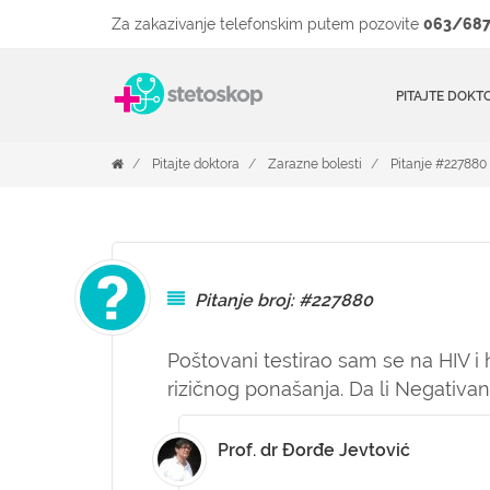
Za zakazivanje telefonskim putem pozovite
063/687
PITAJTE DOKT
Pitajte doktora
Zarazne bolesti
Pitanje #227880
Pitanje broj: #227880
Poštovani testirao sam se na HIV i
rizičnog ponašanja. Da li Negativa
Prof. dr Đorđe Jevtović