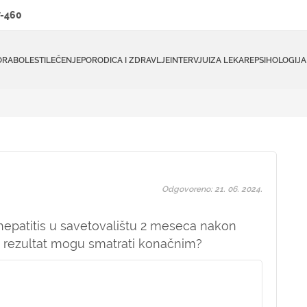
-460
ORA
BOLESTI
LEČENJE
PORODICA I ZDRAVLJE
INTERVJUI
ZA LEKARE
PSIHOLOGIJA
Odgovoreno: 21. 06. 2024.
 hepatitis u savetovalištu 2 meseca nakon
n rezultat mogu smatrati konačnim?