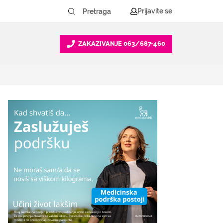
Prijavite se
ZAKAZIVANJE
063/687-460