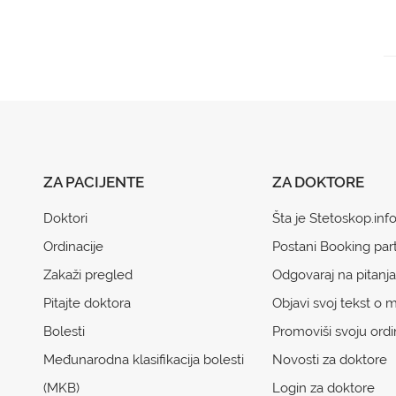
ZA PACIJENTE
ZA DOKTORE
Doktori
Šta je Stetoskop.inf
Ordinacije
Postani Booking par
Zakaži pregled
Odgovaraj na pitanja
Pitajte doktora
Objavi svoj tekst o m
Bolesti
Promoviši svoju ordi
Međunarodna klasifikacija bolesti
Novosti za doktore
(MKB)
Login za doktore