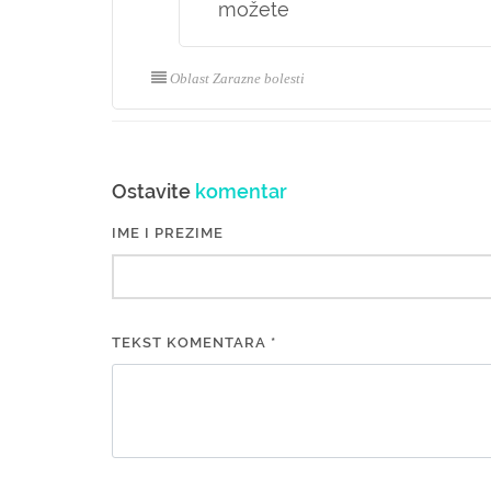
možete
Oblast Zarazne bolesti
Ostavite
komentar
IME I PREZIME
TEKST KOMENTARA *