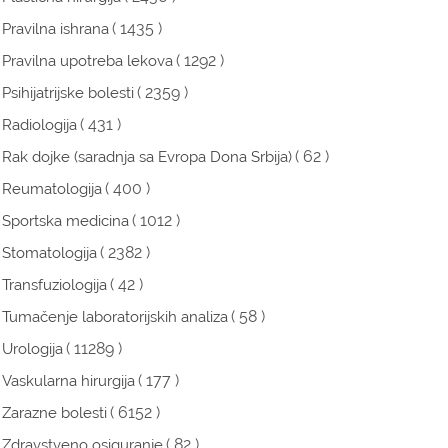
( 1435 )
Pravilna ishrana
( 1292 )
Pravilna upotreba lekova
( 2359 )
Psihijatrijske bolesti
( 431 )
Radiologija
( 62 )
Rak dojke (saradnja sa Evropa Dona Srbija)
( 400 )
Reumatologija
( 1012 )
Sportska medicina
( 2382 )
Stomatologija
( 42 )
Transfuziologija
( 58 )
Tumačenje laboratorijskih analiza
( 11289 )
Urologija
( 177 )
Vaskularna hirurgija
( 6152 )
Zarazne bolesti
( 82 )
Zdravstveno osiguranje