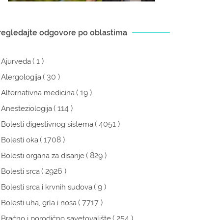
regledajte odgovore po oblastima
( 1 )
Ajurveda
( 30 )
Alergologija
( 19 )
Alternativna medicina
( 114 )
Anesteziologija
( 4051 )
Bolesti digestivnog sistema
( 1708 )
Bolesti oka
( 829 )
Bolesti organa za disanje
( 2926 )
Bolesti srca
( 9 )
Bolesti srca i krvnih sudova
( 7717 )
Bolesti uha, grla i nosa
( 254 )
Bračno i porodično savetovalište