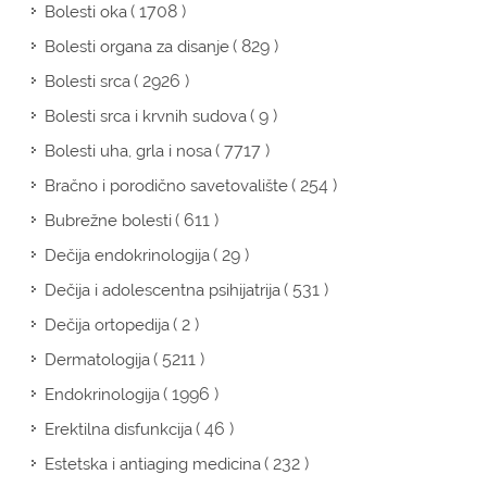
( 1708 )
Bolesti oka
( 829 )
Bolesti organa za disanje
( 2926 )
Bolesti srca
( 9 )
Bolesti srca i krvnih sudova
( 7717 )
Bolesti uha, grla i nosa
( 254 )
Bračno i porodično savetovalište
( 611 )
Bubrežne bolesti
( 29 )
Dečija endokrinologija
( 531 )
Dečija i adolescentna psihijatrija
( 2 )
Dečija ortopedija
( 5211 )
Dermatologija
( 1996 )
Endokrinologija
( 46 )
Erektilna disfunkcija
( 232 )
Estetska i antiaging medicina