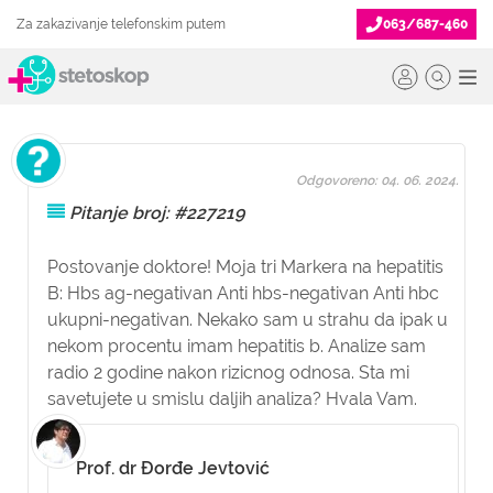
Za zakazivanje telefonskim putem
063/687-460
Odgovoreno: 04. 06. 2024.
Pitanje broj: #227219
Postovanje doktore! Moja tri Markera na hepatitis
B: Hbs ag-negativan Anti hbs-negativan Anti hbc
ukupni-negativan. Nekako sam u strahu da ipak u
nekom procentu imam hepatitis b. Analize sam
radio 2 godine nakon rizicnog odnosa. Sta mi
savetujete u smislu daljih analiza? Hvala Vam.
Prof. dr Đorđe Jevtović