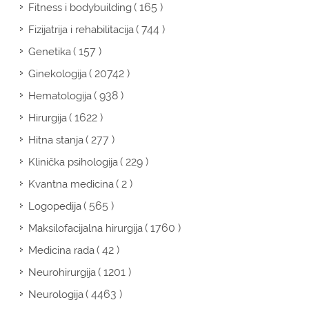
( 165 )
Fitness i bodybuilding
( 744 )
Fizijatrija i rehabilitacija
( 157 )
Genetika
( 20742 )
Ginekologija
( 938 )
Hematologija
( 1622 )
Hirurgija
( 277 )
Hitna stanja
( 229 )
Klinička psihologija
( 2 )
Kvantna medicina
( 565 )
Logopedija
( 1760 )
Maksilofacijalna hirurgija
( 42 )
Medicina rada
( 1201 )
Neurohirurgija
( 4463 )
Neurologija