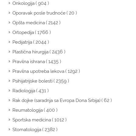
( 904 )
Onkologija
( 20 )
Oporavak posle trudnoće
( 2142 )
Opšta medicina
( 1766 )
Ortopedija
( 2044 )
Pedijatrija
( 2436 )
Plastična hirurgija
( 1435 )
Pravilna ishrana
( 1292 )
Pravilna upotreba lekova
( 2359 )
Psihijatrijske bolesti
( 431 )
Radiologija
( 62 )
Rak dojke (saradnja sa Evropa Dona Srbija)
( 400 )
Reumatologija
( 1012 )
Sportska medicina
( 2382 )
Stomatologija