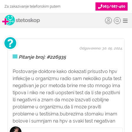
Za zakazivanje telefonskim putem
063/687-460
Odgovoreno: 30. 05. 2024.
Pitanje broj: #226935
Postovanje doktore kako dokazati prisustvo hpv
infekcije u organizmu radio sam nekoliko puta test
negativan je pcr metoda brine me sto mnogo ima
tipova i niko ne radi uopsteni test da li ste pozitivni
ili negativni a znam da moze izazvati ozbiljne
probleme u organizmu,da li moze praviti
probleme u testisima,bubrezima stomaku imam
bolove i sumnjam na hpv a svaki test negativan