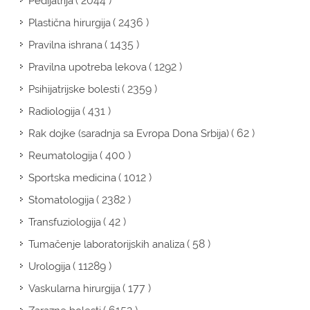
( 2044 )
Pedijatrija
( 2436 )
Plastična hirurgija
( 1435 )
Pravilna ishrana
( 1292 )
Pravilna upotreba lekova
( 2359 )
Psihijatrijske bolesti
( 431 )
Radiologija
( 62 )
Rak dojke (saradnja sa Evropa Dona Srbija)
( 400 )
Reumatologija
( 1012 )
Sportska medicina
( 2382 )
Stomatologija
( 42 )
Transfuziologija
( 58 )
Tumačenje laboratorijskih analiza
( 11289 )
Urologija
( 177 )
Vaskularna hirurgija