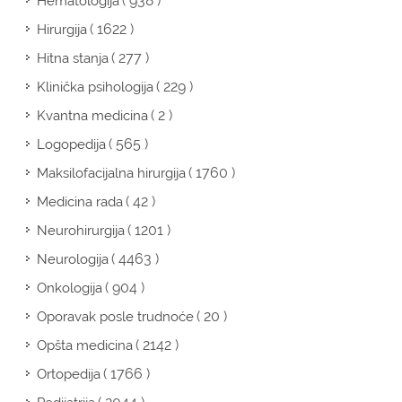
( 938 )
Hematologija
( 1622 )
Hirurgija
( 277 )
Hitna stanja
( 229 )
Klinička psihologija
( 2 )
Kvantna medicina
( 565 )
Logopedija
( 1760 )
Maksilofacijalna hirurgija
( 42 )
Medicina rada
( 1201 )
Neurohirurgija
( 4463 )
Neurologija
( 904 )
Onkologija
( 20 )
Oporavak posle trudnoće
( 2142 )
Opšta medicina
( 1766 )
Ortopedija