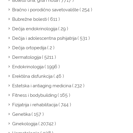
( 7717 )
Bolesti uha, grla i nosa
( 254 )
Bračno i porodično savetovalište
( 611 )
Bubrežne bolesti
( 29 )
Dečija endokrinologija
( 531 )
Dečija i adolescentna psihijatrija
( 2 )
Dečija ortopedija
( 5211 )
Dermatologija
( 1996 )
Endokrinologija
( 46 )
Erektilna disfunkcija
( 232 )
Estetska i antiaging medicina
( 165 )
Fitness i bodybuilding
( 744 )
Fizijatrija i rehabilitacija
( 157 )
Genetika
( 20742 )
Ginekologija