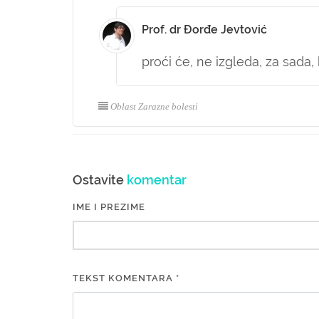
Prof. dr Đorđe Jevtović
proći će, ne izgleda, za sada
Oblast Zarazne bolesti
Ostavite
komentar
IME I PREZIME
TEKST KOMENTARA *