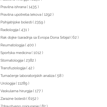
( 1435 )
Pravilna ishrana
( 1292 )
Pravilna upotreba lekova
( 2359 )
Psihijatrijske bolesti
( 431 )
Radiologija
( 62 )
Rak dojke (saradnja sa Evropa Dona Srbija)
( 400 )
Reumatologija
( 1012 )
Sportska medicina
( 2382 )
Stomatologija
( 42 )
Transfuziologija
( 58 )
Tumačenje laboratorijskih analiza
( 11289 )
Urologija
( 177 )
Vaskularna hirurgija
( 6152 )
Zarazne bolesti
( 82 )
Zdravstveno osiguranje