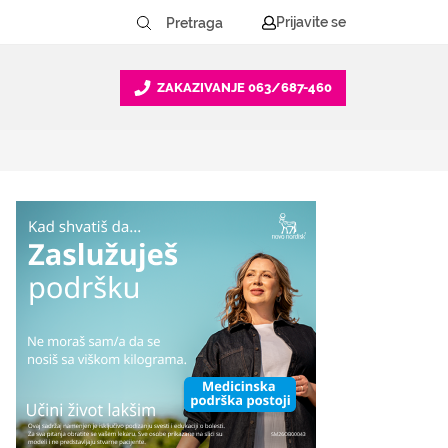
Prijavite se
ZAKAZIVANJE
063/687-460