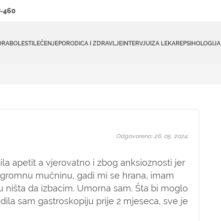
-460
ORA
BOLESTI
LEČENJE
PORODICA I ZDRAVLJE
INTERVJUI
ZA LEKARE
PSIHOLOGIJA
Odgovoreno: 26. 05. 2024.
la apetit a vjerovatno i zbog anksioznosti jer
ogromnu mučninu, gadi mi se hrana, imam
ništa da izbacim. Umorna sam. Šta bi moglo
adila sam gastroskopiju prije 2 mjeseca, sve je