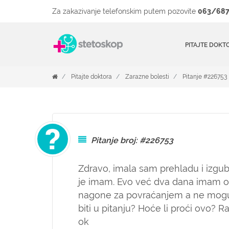
Za zakazivanje telefonskim putem pozovite
063/687
PITAJTE DOKT
Pitajte doktora
Zarazne bolesti
Pitanje #226753
Pitanje broj: #226753
Zdravo, imala sam prehladu i izgubi
je imam. Evo već dva dana imam 
nagone za povraćanjem a ne mogu 
biti u pitanju? Hoće li proći ovo? R
ok