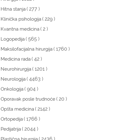
( 277 )
Hitna stanja
( 229 )
Klinička psihologija
( 2 )
Kvantna medicina
( 565 )
Logopedija
( 1760 )
Maksilofacijalna hirurgija
( 42 )
Medicina rada
( 1201 )
Neurohirurgija
( 4463 )
Neurologija
( 904 )
Onkologija
( 20 )
Oporavak posle trudnoće
( 2142 )
Opšta medicina
( 1766 )
Ortopedija
( 2044 )
Pedijatrija
( 2436 )
Plastična hirurgija