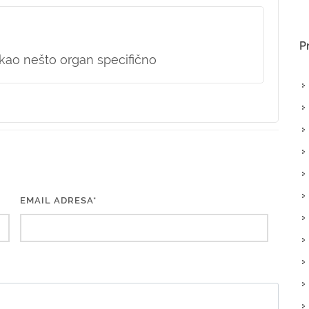
P
, kao nešto organ specifično
EMAIL ADRESA*