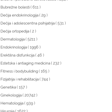
( 611 )
Bubrežne bolesti
( 29 )
Dečija endokrinologija
( 531 )
Dečija i adolescentna psihijatrija
( 2 )
Dečija ortopedija
( 5211 )
Dermatologija
( 1996 )
Endokrinologija
( 46 )
Erektilna disfunkcija
( 232 )
Estetska i antiaging medicina
( 165 )
Fitness i bodybuilding
( 744 )
Fizijatrija i rehabilitacija
( 157 )
Genetika
( 20742 )
Ginekologija
( 939 )
Hematologija
( 1622 )
Hirurgija