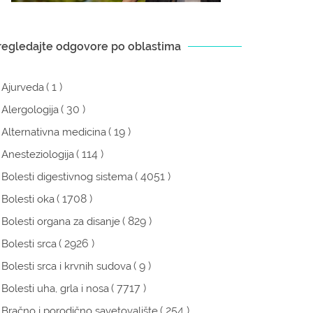
regledajte odgovore po oblastima
( 1 )
Ajurveda
( 30 )
Alergologija
( 19 )
Alternativna medicina
( 114 )
Anesteziologija
( 4051 )
Bolesti digestivnog sistema
( 1708 )
Bolesti oka
( 829 )
Bolesti organa za disanje
( 2926 )
Bolesti srca
( 9 )
Bolesti srca i krvnih sudova
( 7717 )
Bolesti uha, grla i nosa
( 254 )
Bračno i porodično savetovalište