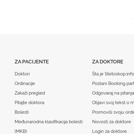
ZA PACIJENTE
ZA DOKTORE
Doktori
Šta je Stetoskop.inf
Ordinacije
Postani Booking par
Zakaži pregled
Odgovaraj na pitanja
Pitajte doktora
Objavi svoj tekst o m
Bolesti
Promoviši svoju ordi
Međunarodna klasifikacija bolesti
Novosti za doktore
(MKB)
Login za doktore