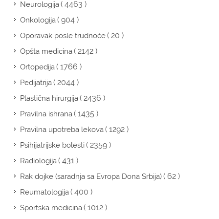
( 4463 )
Neurologija
( 904 )
Onkologija
( 20 )
Oporavak posle trudnoće
( 2142 )
Opšta medicina
( 1766 )
Ortopedija
( 2044 )
Pedijatrija
( 2436 )
Plastična hirurgija
( 1435 )
Pravilna ishrana
( 1292 )
Pravilna upotreba lekova
( 2359 )
Psihijatrijske bolesti
( 431 )
Radiologija
( 62 )
Rak dojke (saradnja sa Evropa Dona Srbija)
( 400 )
Reumatologija
( 1012 )
Sportska medicina