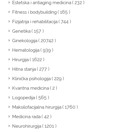
( 232 )
Estetska i antiaging medicina
( 165 )
Fitness i bodybuilding
( 744 )
Fizijatrija i rehabilitacija
( 157 )
Genetika
( 20742 )
Ginekologija
( 939 )
Hematologija
( 1622 )
Hirurgija
( 277 )
Hitna stanja
( 229 )
Klinička psihologija
( 2 )
Kvantna medicina
( 565 )
Logopedija
( 1760 )
Maksilofacijalna hirurgija
( 42 )
Medicina rada
( 1201 )
Neurohirurgija