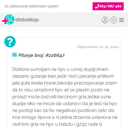
Za zakazivanje telefonskim putem
063/687-460
Odgovoreno: 24. 05. 2024.
Pitanje broj: #226647
Doktore sumnjam na hpv u usnoj duplji,imam
otezano gutanje beo jezik i bol i pecenje prilikom
jela ljute kisele hrane,takodje preznojavanje znam
da to nisu simptomi hpv ali se plasim posto ne
prolazi moze izazvati karcinom grla jezika usne
duplje niko ne moze da ustanovi sta je test na hpv
ne postoji kao za hiv negativan pozitivan zato sto
ima mnogo tipova a ni jedna drzavna ustanova ne
radi bris grla na hpv u batutu i gzzjz rade iz