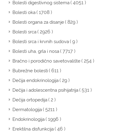
( 4051 )
Bolesti digestivnog sistema
( 1708 )
Bolesti oka
( 829 )
Bolesti organa za disanje
( 2926 )
Bolesti srca
( 9 )
Bolesti srca i krvnih sudova
( 7717 )
Bolesti uha, grla i nosa
( 254 )
Bračno i porodično savetovalište
( 611 )
Bubrežne bolesti
( 29 )
Dečija endokrinologija
( 531 )
Dečija i adolescentna psihijatrija
( 2 )
Dečija ortopedija
( 5211 )
Dermatologija
( 1996 )
Endokrinologija
( 46 )
Erektilna disfunkcija