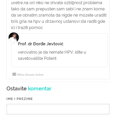
uretre,na orl niko ne shvata ozbiljnost problema
tako da sam prepusten sam sebi i ne znam kome
da se obratim,sramota da nigde ne mozete uraditi
bris grla na hpv u drzavnoj ustanovi sta raditi gde
ici i traziti pomoc
Prof. dr Đorđe Jevtović
verovatno je da nemate HPV, idite u
savetovalište Potent
Oblast Zarazne bolesti
Ostavite
komentar
IME I PREZIME