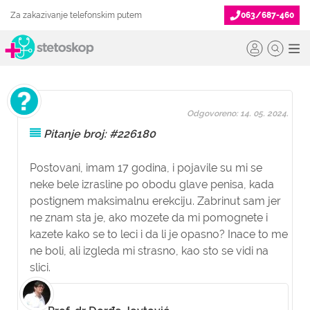
Za zakazivanje telefonskim putem
063/687-460
Odgovoreno: 14. 05. 2024.
Pitanje broj: #226180
Postovani, imam 17 godina, i pojavile su mi se
neke bele izrasline po obodu glave penisa, kada
postignem maksimalnu erekciju. Zabrinut sam jer
ne znam sta je, ako mozete da mi pomognete i
kazete kako se to leci i da li je opasno? Inace to me
ne boli, ali izgleda mi strasno, kao sto se vidi na
slici.