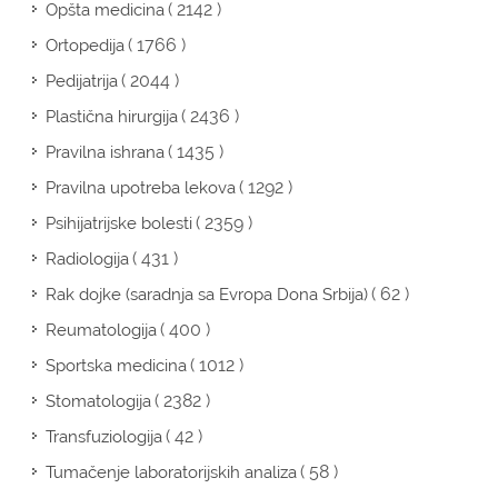
( 2142 )
Opšta medicina
( 1766 )
Ortopedija
( 2044 )
Pedijatrija
( 2436 )
Plastična hirurgija
( 1435 )
Pravilna ishrana
( 1292 )
Pravilna upotreba lekova
( 2359 )
Psihijatrijske bolesti
( 431 )
Radiologija
( 62 )
Rak dojke (saradnja sa Evropa Dona Srbija)
( 400 )
Reumatologija
( 1012 )
Sportska medicina
( 2382 )
Stomatologija
( 42 )
Transfuziologija
( 58 )
Tumačenje laboratorijskih analiza