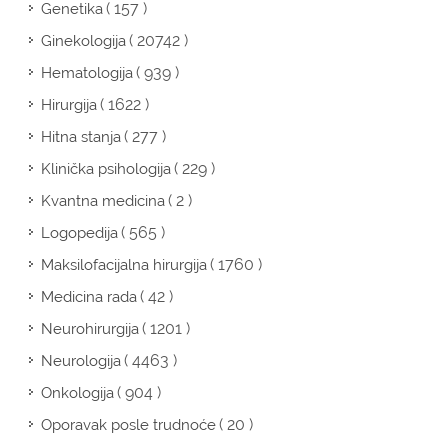
( 157 )
Genetika
( 20742 )
Ginekologija
( 939 )
Hematologija
( 1622 )
Hirurgija
( 277 )
Hitna stanja
( 229 )
Klinička psihologija
( 2 )
Kvantna medicina
( 565 )
Logopedija
( 1760 )
Maksilofacijalna hirurgija
( 42 )
Medicina rada
( 1201 )
Neurohirurgija
( 4463 )
Neurologija
( 904 )
Onkologija
( 20 )
Oporavak posle trudnoće