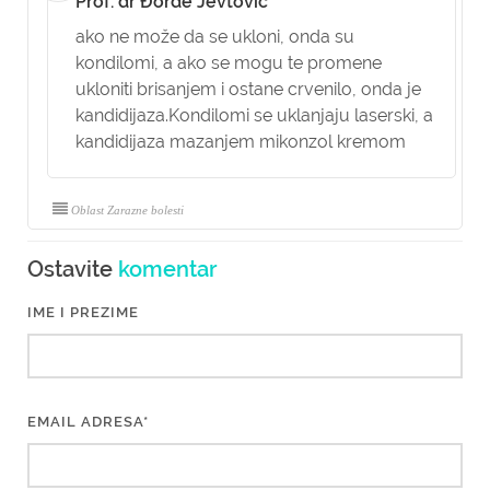
Prof. dr Đorđe Jevtović
ako ne može da se ukloni, onda su
kondilomi, a ako se mogu te promene
ukloniti brisanjem i ostane crvenilo, onda je
kandidijaza.Kondilomi se uklanjaju laserski, a
kandidijaza mazanjem mikonzol kremom
Oblast Zarazne bolesti
Ostavite
komentar
IME I PREZIME
EMAIL ADRESA*