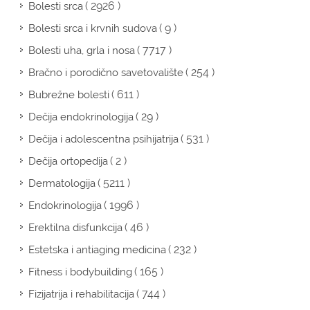
( 2926 )
Bolesti srca
( 9 )
Bolesti srca i krvnih sudova
( 7717 )
Bolesti uha, grla i nosa
( 254 )
Bračno i porodično savetovalište
( 611 )
Bubrežne bolesti
( 29 )
Dečija endokrinologija
( 531 )
Dečija i adolescentna psihijatrija
( 2 )
Dečija ortopedija
( 5211 )
Dermatologija
( 1996 )
Endokrinologija
( 46 )
Erektilna disfunkcija
( 232 )
Estetska i antiaging medicina
( 165 )
Fitness i bodybuilding
( 744 )
Fizijatrija i rehabilitacija