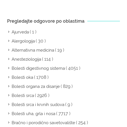
Pregledajte odgovore po oblastima
( 1 )
Ajurveda
( 30 )
Alergologija
( 19 )
Alternativna medicina
( 114 )
Anesteziologija
( 4051 )
Bolesti digestivnog sistema
( 1708 )
Bolesti oka
( 829 )
Bolesti organa za disanje
( 2926 )
Bolesti srca
( 9 )
Bolesti srca i krvnih sudova
( 7717 )
Bolesti uha, grla i nosa
( 254 )
Bračno i porodično savetovalište