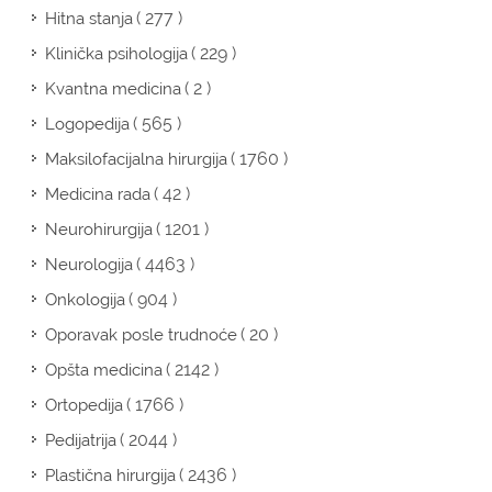
( 277 )
Hitna stanja
( 229 )
Klinička psihologija
( 2 )
Kvantna medicina
( 565 )
Logopedija
( 1760 )
Maksilofacijalna hirurgija
( 42 )
Medicina rada
( 1201 )
Neurohirurgija
( 4463 )
Neurologija
( 904 )
Onkologija
( 20 )
Oporavak posle trudnoće
( 2142 )
Opšta medicina
( 1766 )
Ortopedija
( 2044 )
Pedijatrija
( 2436 )
Plastična hirurgija