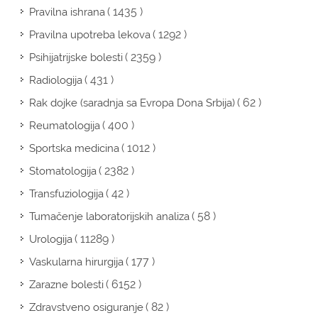
( 1435 )
Pravilna ishrana
( 1292 )
Pravilna upotreba lekova
( 2359 )
Psihijatrijske bolesti
( 431 )
Radiologija
( 62 )
Rak dojke (saradnja sa Evropa Dona Srbija)
( 400 )
Reumatologija
( 1012 )
Sportska medicina
( 2382 )
Stomatologija
( 42 )
Transfuziologija
( 58 )
Tumačenje laboratorijskih analiza
( 11289 )
Urologija
( 177 )
Vaskularna hirurgija
( 6152 )
Zarazne bolesti
( 82 )
Zdravstveno osiguranje