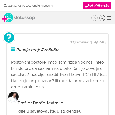
Za zakazivanje telefonskim putem
063/687-460
Odgovoreno: 13. 05. 2024.
Pitanje broj: #226080
Postovani doktore, imao sam rizican odnos i hteo
bih sto pre da saznam rezultate. Da li je dovoljno
sacekati 2 nedelje i uraditi kvantitativni PCR HIV test
i koliko je on pouzdan? Ili mozda predlazete neku
drugu vrstu testa
Prof. dr Đorđe Jevtović
idite u savetovalište, u studentsku