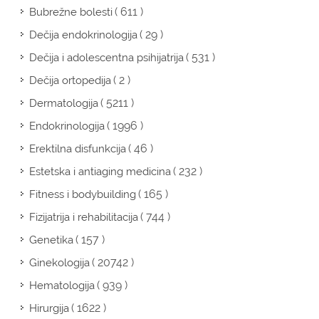
( 611 )
Bubrežne bolesti
( 29 )
Dečija endokrinologija
( 531 )
Dečija i adolescentna psihijatrija
( 2 )
Dečija ortopedija
( 5211 )
Dermatologija
( 1996 )
Endokrinologija
( 46 )
Erektilna disfunkcija
( 232 )
Estetska i antiaging medicina
( 165 )
Fitness i bodybuilding
( 744 )
Fizijatrija i rehabilitacija
( 157 )
Genetika
( 20742 )
Ginekologija
( 939 )
Hematologija
( 1622 )
Hirurgija