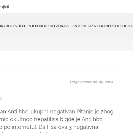
-460
ORA
BOLESTI
LEČENJE
PORODICA I ZDRAVLJE
INTERVJUI
ZA LEKARE
PSIHOLOGIJA
Odgovoreno: 08. 05. 2024.
u!
an Anti hbc-ukupni-negativan Pitanje je zbog
ig okultnog hepatitisa b gde je Anti hbc
 po internetu). Da li sa ova 3 negativna