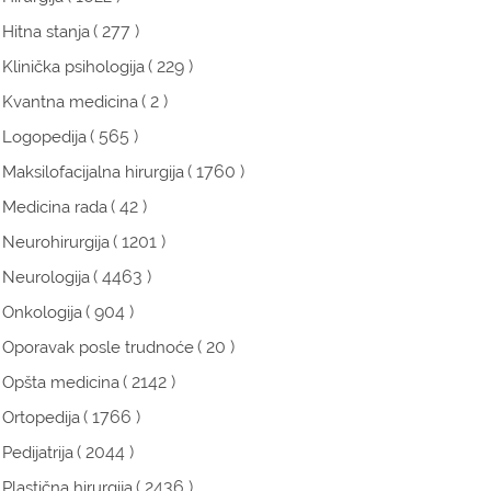
( 277 )
Hitna stanja
( 229 )
Klinička psihologija
( 2 )
Kvantna medicina
( 565 )
Logopedija
( 1760 )
Maksilofacijalna hirurgija
( 42 )
Medicina rada
( 1201 )
Neurohirurgija
( 4463 )
Neurologija
( 904 )
Onkologija
( 20 )
Oporavak posle trudnoće
( 2142 )
Opšta medicina
( 1766 )
Ortopedija
( 2044 )
Pedijatrija
( 2436 )
Plastična hirurgija