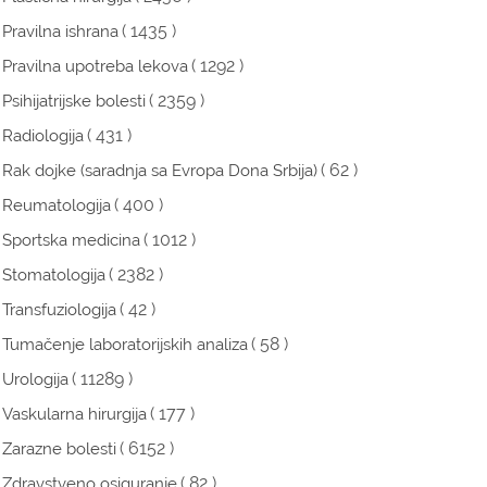
( 1435 )
Pravilna ishrana
( 1292 )
Pravilna upotreba lekova
( 2359 )
Psihijatrijske bolesti
( 431 )
Radiologija
( 62 )
Rak dojke (saradnja sa Evropa Dona Srbija)
( 400 )
Reumatologija
( 1012 )
Sportska medicina
( 2382 )
Stomatologija
( 42 )
Transfuziologija
( 58 )
Tumačenje laboratorijskih analiza
( 11289 )
Urologija
( 177 )
Vaskularna hirurgija
( 6152 )
Zarazne bolesti
( 82 )
Zdravstveno osiguranje