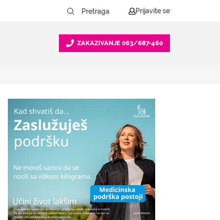
Prijavite se
ZAKAZIVANJE
063/687-460