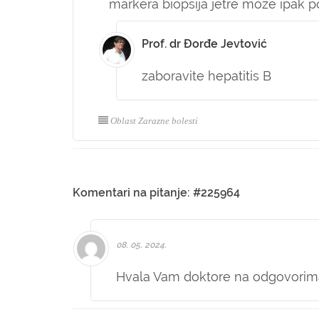
markera biopsija jetre moze ipak po
Prof. dr Đorđe Jevtović
zaboravite hepatitis B
Oblast Zarazne bolesti
Komentari na pitanje: #225964
08. 05. 2024.
Hvala Vam doktore na odgovorim