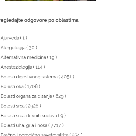
regledajte odgovore po oblastima
( 1 )
Ajurveda
( 30 )
Alergologija
( 19 )
Alternativna medicina
( 114 )
Anesteziologija
( 4051 )
Bolesti digestivnog sistema
( 1708 )
Bolesti oka
( 829 )
Bolesti organa za disanje
( 2926 )
Bolesti srca
( 9 )
Bolesti srca i krvnih sudova
( 7717 )
Bolesti uha, grla i nosa
( 254 )
Bračno i porodično savetovalište