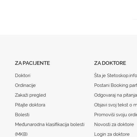
ZA PACIJENTE
ZA DOKTORE
Doktori
Šta je Stetoskop.inf
Ordinacije
Postani Booking par
Zakaži pregled
Odgovaraj na pitanja
Pitajte doktora
Objavi svoj tekst o m
Bolesti
Promoviši svoju ordi
Međunarodna klasifikacija bolesti
Novosti za doktore
(MKB)
Login za doktore