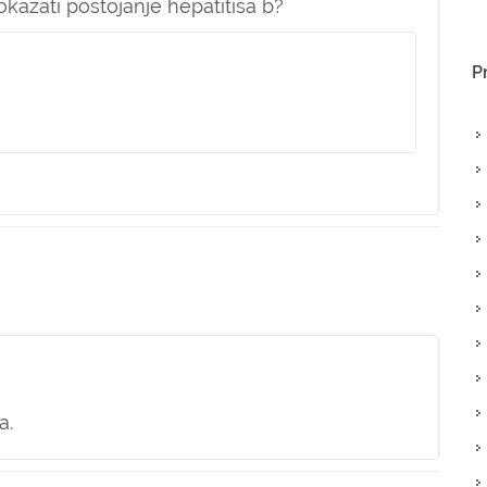
kazati postojanje hepatitisa b?
P
a.