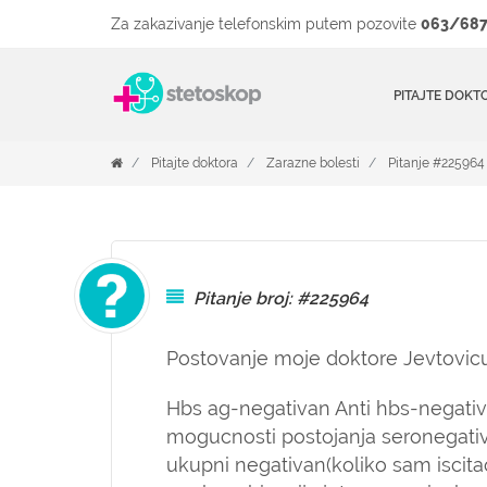
Za zakazivanje telefonskim putem pozovite
063/687
PITAJTE DOKT
Pitajte doktora
Zarazne bolesti
Pitanje #225964
Pitanje broj: #225964
Postovanje moje doktore Jevtovic
Hbs ag-negativan Anti hbs-negativ
mogucnosti postojanja seronegativn
ukupni negativan(koliko sam iscitao