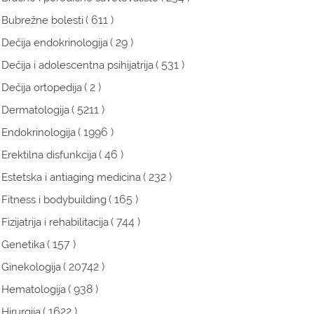
( 611 )
Bubrežne bolesti
( 29 )
Dečija endokrinologija
( 531 )
Dečija i adolescentna psihijatrija
( 2 )
Dečija ortopedija
( 5211 )
Dermatologija
( 1996 )
Endokrinologija
( 46 )
Erektilna disfunkcija
( 232 )
Estetska i antiaging medicina
( 165 )
Fitness i bodybuilding
( 744 )
Fizijatrija i rehabilitacija
( 157 )
Genetika
( 20742 )
Ginekologija
( 938 )
Hematologija
( 1622 )
Hirurgija