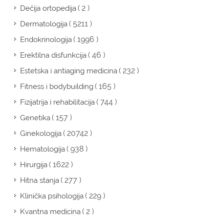
( 2 )
Dečija ortopedija
( 5211 )
Dermatologija
( 1996 )
Endokrinologija
( 46 )
Erektilna disfunkcija
( 232 )
Estetska i antiaging medicina
( 165 )
Fitness i bodybuilding
( 744 )
Fizijatrija i rehabilitacija
( 157 )
Genetika
( 20742 )
Ginekologija
( 938 )
Hematologija
( 1622 )
Hirurgija
( 277 )
Hitna stanja
( 229 )
Klinička psihologija
( 2 )
Kvantna medicina