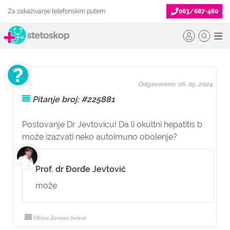
Za zakazivanje telefonskim putem
063/687-460
Odgovoreno: 06. 05. 2024.
Pitanje broj: #225881
Postovanje Dr Jevtovicu! Da li okultni hepatitis b
može izazvati neko autoimuno obolenje?
Prof. dr Đorđe Jevtović
može
Oblast Zarazne bolesti