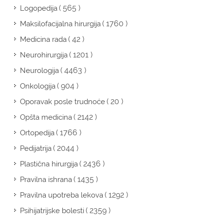
( 565 )
Logopedija
( 1760 )
Maksilofacijalna hirurgija
( 42 )
Medicina rada
( 1201 )
Neurohirurgija
( 4463 )
Neurologija
( 904 )
Onkologija
( 20 )
Oporavak posle trudnoće
( 2142 )
Opšta medicina
( 1766 )
Ortopedija
( 2044 )
Pedijatrija
( 2436 )
Plastična hirurgija
( 1435 )
Pravilna ishrana
( 1292 )
Pravilna upotreba lekova
( 2359 )
Psihijatrijske bolesti