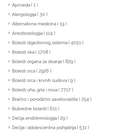
( 1 )
Ajurveda
( 30 )
Alergologija
( 19 )
Alternativna medicina
( 114 )
Anesteziologija
( 4051 )
Bolesti digestivnog sistema
( 1708 )
Bolesti oka
( 829 )
Bolesti organa za disanje
( 2926 )
Bolesti srca
( 9 )
Bolesti srca i krvnih sudova
( 7717 )
Bolesti uha, grla i nosa
( 254 )
Bračno i porodično savetovalište
( 611 )
Bubrežne bolesti
( 29 )
Dečija endokrinologija
( 531 )
Dečija i adolescentna psihijatrija