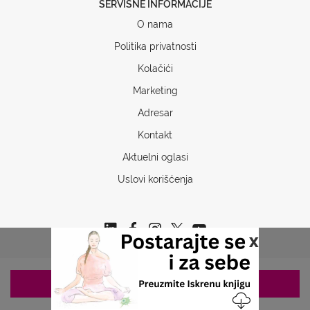
SERVISNE INFORMACIJE
O nama
Politika privatnosti
Kolačići
Marketing
Adresar
Kontakt
Aktuelni oglasi
Uslovi korišćenja
x
ZAKAZIVANJE 063/687-460
Copyrights © 2026 Sva prava www.stetoskop.info