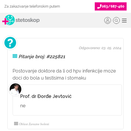
Za zakazivanje telefonskim putem
063/687-460
Odgovoreno: 03. 05. 2024.
Pitanje broj: #225821
Postovanje doktore da li od hpv infenkcije moze
doci do bola u testisima i stomaku
Prof. dr Đorđe Jevtović
ne
Oblast Zarazne bolesti