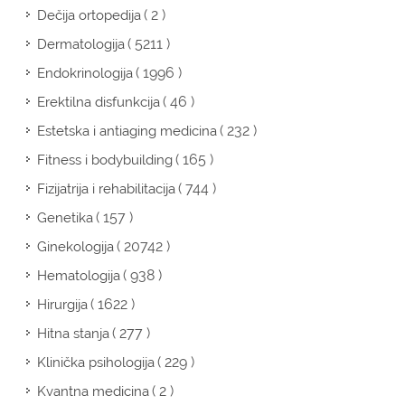
( 2 )
Dečija ortopedija
( 5211 )
Dermatologija
( 1996 )
Endokrinologija
( 46 )
Erektilna disfunkcija
( 232 )
Estetska i antiaging medicina
( 165 )
Fitness i bodybuilding
( 744 )
Fizijatrija i rehabilitacija
( 157 )
Genetika
( 20742 )
Ginekologija
( 938 )
Hematologija
( 1622 )
Hirurgija
( 277 )
Hitna stanja
( 229 )
Klinička psihologija
( 2 )
Kvantna medicina