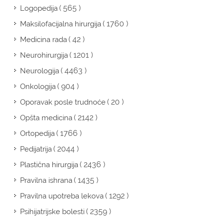
( 565 )
Logopedija
( 1760 )
Maksilofacijalna hirurgija
( 42 )
Medicina rada
( 1201 )
Neurohirurgija
( 4463 )
Neurologija
( 904 )
Onkologija
( 20 )
Oporavak posle trudnoće
( 2142 )
Opšta medicina
( 1766 )
Ortopedija
( 2044 )
Pedijatrija
( 2436 )
Plastična hirurgija
( 1435 )
Pravilna ishrana
( 1292 )
Pravilna upotreba lekova
( 2359 )
Psihijatrijske bolesti