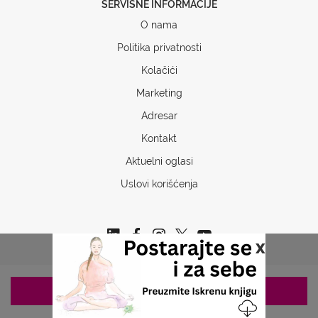
SERVISNE INFORMACIJE
O nama
Politika privatnosti
Kolačići
Marketing
Adresar
Kontakt
Aktuelni oglasi
Uslovi korišćenja
x
ZAKAZIVANJE 063/687-460
Copyrights © 2026 Sva prava www.stetoskop.info