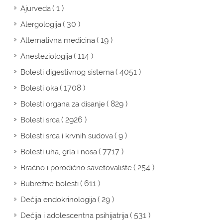
( 1 )
Ajurveda
( 30 )
Alergologija
( 19 )
Alternativna medicina
( 114 )
Anesteziologija
( 4051 )
Bolesti digestivnog sistema
( 1708 )
Bolesti oka
( 829 )
Bolesti organa za disanje
( 2926 )
Bolesti srca
( 9 )
Bolesti srca i krvnih sudova
( 7717 )
Bolesti uha, grla i nosa
( 254 )
Bračno i porodično savetovalište
( 611 )
Bubrežne bolesti
( 29 )
Dečija endokrinologija
( 531 )
Dečija i adolescentna psihijatrija