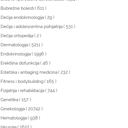
( 611 )
Bubrežne bolesti
( 29 )
Dečija endokrinologija
( 531 )
Dečija i adolescentna psihijatrija
( 2 )
Dečija ortopedija
( 5211 )
Dermatologija
( 1996 )
Endokrinologija
( 46 )
Erektilna disfunkcija
( 232 )
Estetska i antiaging medicina
( 165 )
Fitness i bodybuilding
( 744 )
Fizijatrija i rehabilitacija
( 157 )
Genetika
( 20742 )
Ginekologija
( 938 )
Hematologija
( 1622 )
Hirurgija