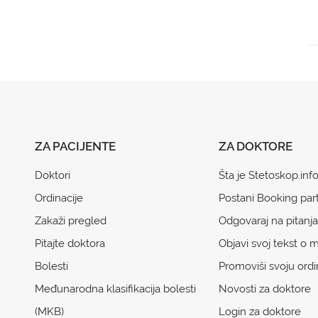
ZA PACIJENTE
ZA DOKTORE
Doktori
Šta je Stetoskop.inf
Ordinacije
Postani Booking par
Zakaži pregled
Odgovaraj na pitanja
Pitajte doktora
Objavi svoj tekst o m
Bolesti
Promoviši svoju ordi
Međunarodna klasifikacija bolesti
Novosti za doktore
(MKB)
Login za doktore