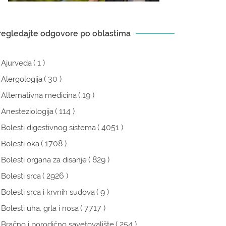
regledajte odgovore po oblastima
( 1 )
Ajurveda
( 30 )
Alergologija
( 19 )
Alternativna medicina
( 114 )
Anesteziologija
( 4051 )
Bolesti digestivnog sistema
( 1708 )
Bolesti oka
( 829 )
Bolesti organa za disanje
( 2926 )
Bolesti srca
( 9 )
Bolesti srca i krvnih sudova
( 7717 )
Bolesti uha, grla i nosa
( 254 )
Bračno i porodično savetovalište