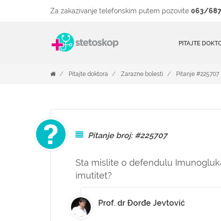
Za zakazivanje telefonskim putem pozovite
063/687
PITAJTE DOKT
Pitajte doktora
Zarazne bolesti
Pitanje #225707
Pitanje broj: #225707
Sta mislite o defendulu Imunogluka
imutitet?
Prof. dr Đorđe Jevtović