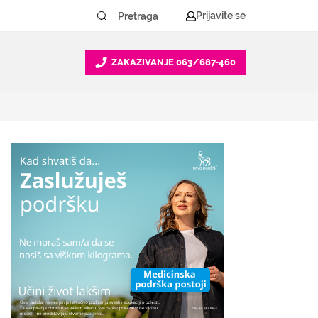
Prijavite se
ZAKAZIVANJE
063/687-460