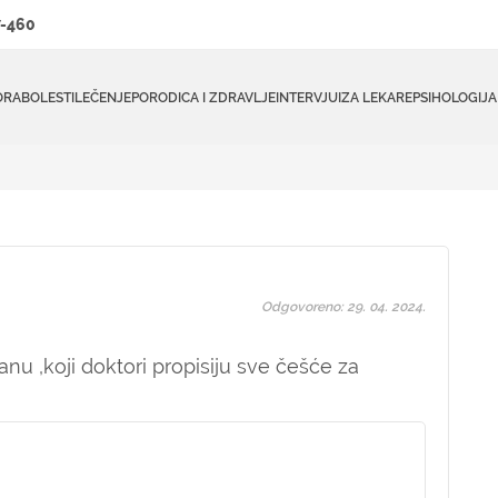
-460
ORA
BOLESTI
LEČENJE
PORODICA I ZDRAVLJE
INTERVJUI
ZA LEKARE
PSIHOLOGIJA
Odgovoreno: 29. 04. 2024.
nu ,koji doktori propisiju sve češće za