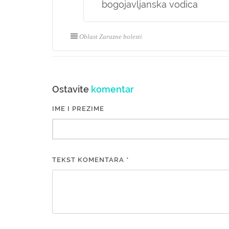
bogojavljanska vodica
Oblast Zarazne bolesti
Ostavite
komentar
IME I PREZIME
TEKST KOMENTARA *