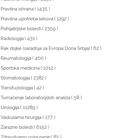
( 1435 )
Pravilna ishrana
( 1292 )
Pravilna upotreba lekova
( 2359 )
Psihijatrijske bolesti
( 431 )
Radiologija
( 62 )
Rak dojke (saradnja sa Evropa Dona Srbija)
( 400 )
Reumatologija
( 1012 )
Sportska medicina
( 2382 )
Stomatologija
( 42 )
Transfuziologija
( 58 )
Tumačenje laboratorijskih analiza
( 11289 )
Urologija
( 177 )
Vaskularna hirurgija
( 6152 )
Zarazne bolesti
( 82 )
Zdravstveno osiguranje