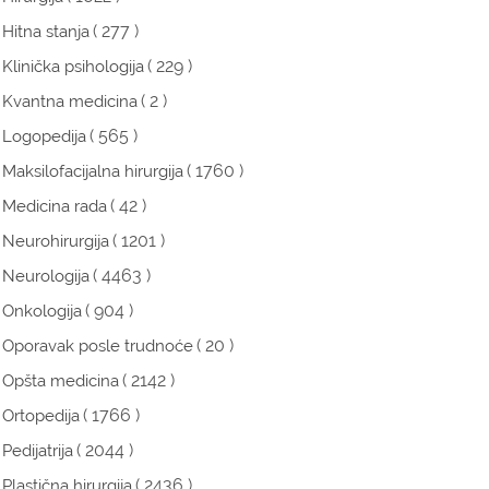
( 277 )
Hitna stanja
( 229 )
Klinička psihologija
( 2 )
Kvantna medicina
( 565 )
Logopedija
( 1760 )
Maksilofacijalna hirurgija
( 42 )
Medicina rada
( 1201 )
Neurohirurgija
( 4463 )
Neurologija
( 904 )
Onkologija
( 20 )
Oporavak posle trudnoće
( 2142 )
Opšta medicina
( 1766 )
Ortopedija
( 2044 )
Pedijatrija
( 2436 )
Plastična hirurgija