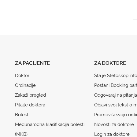
ZA PACIJENTE
ZA DOKTORE
Doktori
Šta je Stetoskop.inf
Ordinacije
Postani Booking par
Zakaži pregled
Odgovaraj na pitanja
Pitajte doktora
Objavi svoj tekst o m
Bolesti
Promoviši svoju ordi
Međunarodna klasifikacija bolesti
Novosti za doktore
(MKB)
Login za doktore