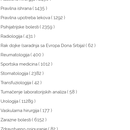
( 1435 )
Pravilna ishrana
( 1292 )
Pravilna upotreba lekova
( 2359 )
Psihijatrijske bolesti
( 431 )
Radiologija
( 62 )
Rak dojke (saradnja sa Evropa Dona Srbija)
( 400 )
Reumatologija
( 1012 )
Sportska medicina
( 2382 )
Stomatologija
( 42 )
Transfuziologija
( 58 )
Tumačenje laboratorijskih analiza
( 11289 )
Urologija
( 177 )
Vaskularna hirurgija
( 6152 )
Zarazne bolesti
( 82 )
Zdravstveno osiguranje