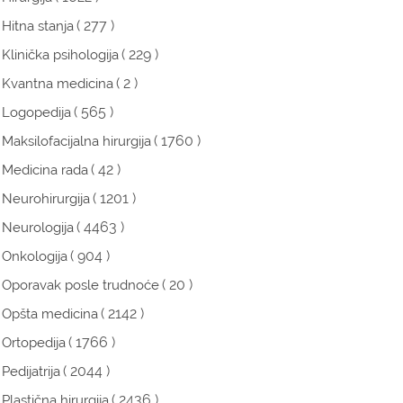
( 277 )
Hitna stanja
( 229 )
Klinička psihologija
( 2 )
Kvantna medicina
( 565 )
Logopedija
( 1760 )
Maksilofacijalna hirurgija
( 42 )
Medicina rada
( 1201 )
Neurohirurgija
( 4463 )
Neurologija
( 904 )
Onkologija
( 20 )
Oporavak posle trudnoće
( 2142 )
Opšta medicina
( 1766 )
Ortopedija
( 2044 )
Pedijatrija
( 2436 )
Plastična hirurgija