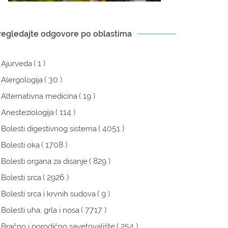
regledajte odgovore po oblastima
( 1 )
Ajurveda
( 30 )
Alergologija
( 19 )
Alternativna medicina
( 114 )
Anesteziologija
( 4051 )
Bolesti digestivnog sistema
( 1708 )
Bolesti oka
( 829 )
Bolesti organa za disanje
( 2926 )
Bolesti srca
( 9 )
Bolesti srca i krvnih sudova
( 7717 )
Bolesti uha, grla i nosa
( 254 )
Bračno i porodično savetovalište