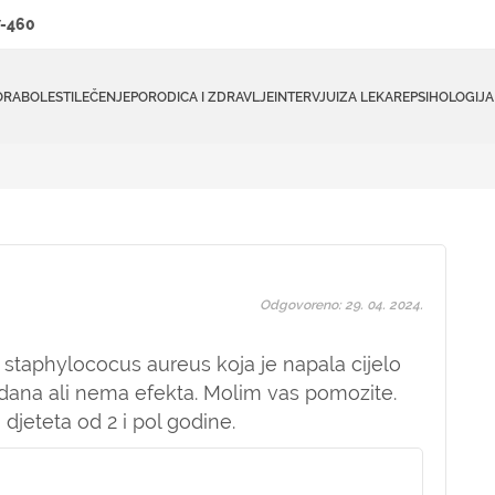
-460
ORA
BOLESTI
LEČENJE
PORODICA I ZDRAVLJE
INTERVJUI
ZA LEKARE
PSIHOLOGIJA
Odgovoreno: 29. 04. 2024.
staphylococus aureus koja je napala cijelo
10 dana ali nema efekta. Molim vas pomozite.
jeteta od 2 i pol godine.