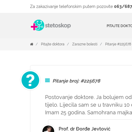
Za zakazivanje telefonskim putem pozovite
063/687
PITAJTE DOKT
Pitajte doktora
Zarazne bolesti
Pitanje #225678
Pitanje broj: #225678
Postovanje doktore. Ja bolujem od 
tijelo. Lijecila sam se u travniku 
Imam 25 godina. Samohrana majka d
Prof. dr Đorđe Jevtović