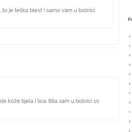
 to je teška blest i samo vam u bolnici
P
 kože tijela i lica. Bila sam u bolnici 10