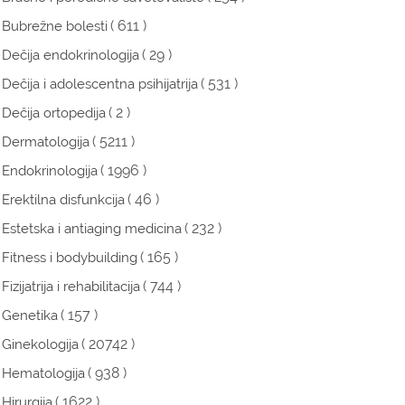
( 611 )
Bubrežne bolesti
( 29 )
Dečija endokrinologija
( 531 )
Dečija i adolescentna psihijatrija
( 2 )
Dečija ortopedija
( 5211 )
Dermatologija
( 1996 )
Endokrinologija
( 46 )
Erektilna disfunkcija
( 232 )
Estetska i antiaging medicina
( 165 )
Fitness i bodybuilding
( 744 )
Fizijatrija i rehabilitacija
( 157 )
Genetika
( 20742 )
Ginekologija
( 938 )
Hematologija
( 1622 )
Hirurgija