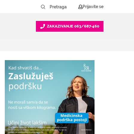
Prijavite se
ZAKAZIVANJE
063/687-460