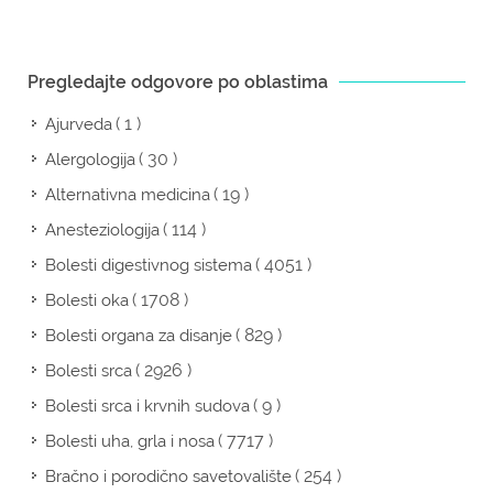
Pregledajte odgovore po oblastima
( 1 )
Ajurveda
( 30 )
Alergologija
( 19 )
Alternativna medicina
( 114 )
Anesteziologija
( 4051 )
Bolesti digestivnog sistema
( 1708 )
Bolesti oka
( 829 )
Bolesti organa za disanje
( 2926 )
Bolesti srca
( 9 )
Bolesti srca i krvnih sudova
( 7717 )
Bolesti uha, grla i nosa
( 254 )
Bračno i porodično savetovalište