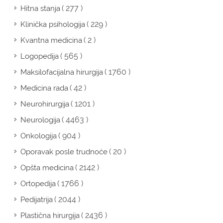
( 277 )
Hitna stanja
( 229 )
Klinička psihologija
( 2 )
Kvantna medicina
( 565 )
Logopedija
( 1760 )
Maksilofacijalna hirurgija
( 42 )
Medicina rada
( 1201 )
Neurohirurgija
( 4463 )
Neurologija
( 904 )
Onkologija
( 20 )
Oporavak posle trudnoće
( 2142 )
Opšta medicina
( 1766 )
Ortopedija
( 2044 )
Pedijatrija
( 2436 )
Plastična hirurgija