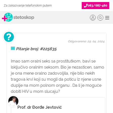
Za zakazivanje telefonskim putem
063/687-460
Odgovoreno: 29. 04. 2024.
Pitanje broj: #225635
Imao sam oralni seks sa prostitutkom, bavi se
isključivo oralnim seksom. Bio je nezasticen, samo
je ona mene oralno zadovoljila, nije bilo nekih
tragova krvi koji su mogli da poticu iz njene usne
duplje na mom polnom organu . Da li je moguće
dobiti HIV u mom slucaju?
Prof. dr Đorđe Jevtović