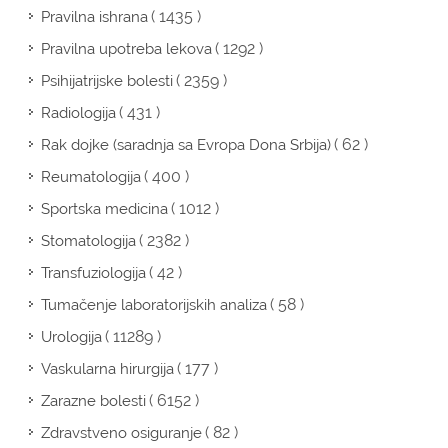
( 1435 )
Pravilna ishrana
( 1292 )
Pravilna upotreba lekova
( 2359 )
Psihijatrijske bolesti
( 431 )
Radiologija
( 62 )
Rak dojke (saradnja sa Evropa Dona Srbija)
( 400 )
Reumatologija
( 1012 )
Sportska medicina
( 2382 )
Stomatologija
( 42 )
Transfuziologija
( 58 )
Tumačenje laboratorijskih analiza
( 11289 )
Urologija
( 177 )
Vaskularna hirurgija
( 6152 )
Zarazne bolesti
( 82 )
Zdravstveno osiguranje