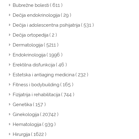
( 611 )
Bubrežne bolesti
( 29 )
Dečija endokrinologija
( 531 )
Dečija i adolescentna psihijatrija
( 2 )
Dečija ortopedija
( 5211 )
Dermatologija
( 1996 )
Endokrinologija
( 46 )
Erektilna disfunkcija
( 232 )
Estetska i antiaging medicina
( 165 )
Fitness i bodybuilding
( 744 )
Fizijatrija i rehabilitacija
( 157 )
Genetika
( 20742 )
Ginekologija
( 939 )
Hematologija
( 1622 )
Hirurgija