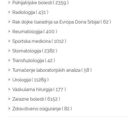
( 2359 )
Psihijatrijske bolesti
( 431 )
Radiologija
( 62 )
Rak dojke (saradnja sa Evropa Dona Srbija)
( 400 )
Reumatologija
( 1012 )
Sportska medicina
( 2382 )
Stomatologija
( 42 )
Transfuziologija
( 58 )
Tumačenje laboratorijskih analiza
( 11289 )
Urologija
( 177 )
Vaskularna hirurgija
( 6152 )
Zarazne bolesti
( 82 )
Zdravstveno osiguranje