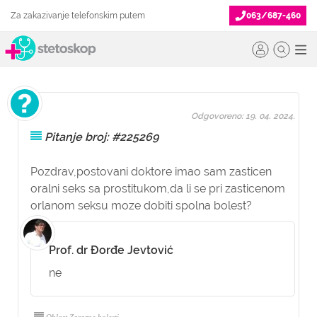
Za zakazivanje telefonskim putem
063/687-460
Odgovoreno: 19. 04. 2024.
Pitanje broj: #225269
Pozdrav,postovani doktore imao sam zasticen
oralni seks sa prostitukom,da li se pri zasticenom
orlanom seksu moze dobiti spolna bolest?
Prof. dr Đorđe Jevtović
ne