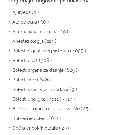
Pregledajte odgovore po oblastima
( 1 )
Ajurveda
( 30 )
Alergologija
( 19 )
Alternativna medicina
( 114 )
Anesteziologija
( 4055 )
Bolesti digestivnog sistema
( 1708 )
Bolesti oka
( 829 )
Bolesti organa za disanje
( 2926 )
Bolesti srca
( 9 )
Bolesti srca i krvnih sudova
( 7717 )
Bolesti uha, grla i nosa
( 254 )
Bračno i porodično savetovalište
( 611 )
Bubrežne bolesti
( 29 )
Dečija endokrinologija