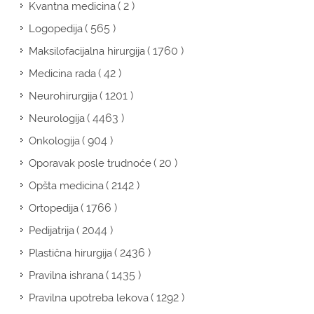
( 2 )
Kvantna medicina
( 565 )
Logopedija
( 1760 )
Maksilofacijalna hirurgija
( 42 )
Medicina rada
( 1201 )
Neurohirurgija
( 4463 )
Neurologija
( 904 )
Onkologija
( 20 )
Oporavak posle trudnoće
( 2142 )
Opšta medicina
( 1766 )
Ortopedija
( 2044 )
Pedijatrija
( 2436 )
Plastična hirurgija
( 1435 )
Pravilna ishrana
( 1292 )
Pravilna upotreba lekova