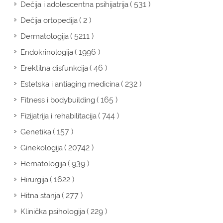
( 531 )
Dečija i adolescentna psihijatrija
( 2 )
Dečija ortopedija
( 5211 )
Dermatologija
( 1996 )
Endokrinologija
( 46 )
Erektilna disfunkcija
( 232 )
Estetska i antiaging medicina
( 165 )
Fitness i bodybuilding
( 744 )
Fizijatrija i rehabilitacija
( 157 )
Genetika
( 20742 )
Ginekologija
( 939 )
Hematologija
( 1622 )
Hirurgija
( 277 )
Hitna stanja
( 229 )
Klinička psihologija