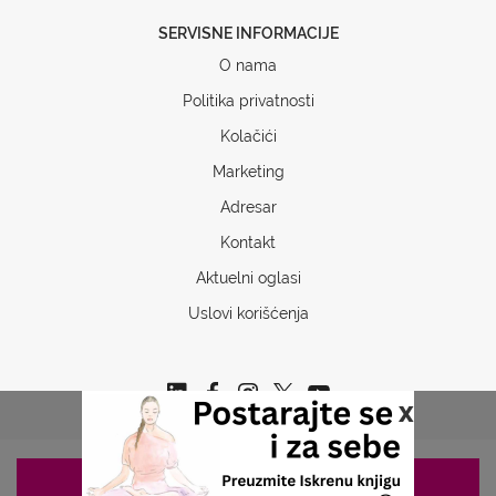
SERVISNE INFORMACIJE
O nama
Politika privatnosti
Kolačići
Marketing
Adresar
Kontakt
Aktuelni oglasi
Uslovi korišćenja
x
ZAKAZIVANJE 063/687-460
Copyrights © 2026 Sva prava www.stetoskop.info