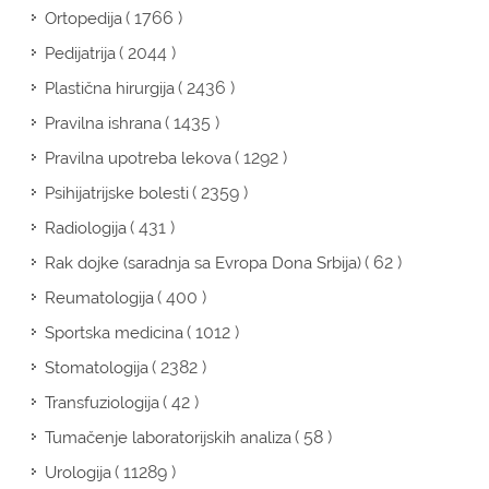
( 1766 )
Ortopedija
( 2044 )
Pedijatrija
( 2436 )
Plastična hirurgija
( 1435 )
Pravilna ishrana
( 1292 )
Pravilna upotreba lekova
( 2359 )
Psihijatrijske bolesti
( 431 )
Radiologija
( 62 )
Rak dojke (saradnja sa Evropa Dona Srbija)
( 400 )
Reumatologija
( 1012 )
Sportska medicina
( 2382 )
Stomatologija
( 42 )
Transfuziologija
( 58 )
Tumačenje laboratorijskih analiza
( 11289 )
Urologija