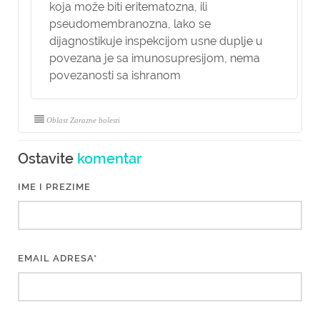
koja može biti eritematozna, ili
pseudomembranozna, lako se
dijagnostikuje inspekcijom usne duplje u
povezana je sa imunosupresijom, nema
povezanosti sa ishranom
Oblast Zarazne bolesti
Ostavite
komentar
IME I PREZIME
EMAIL ADRESA*