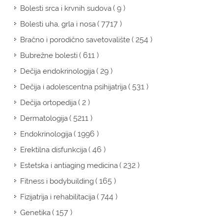
( 9 )
Bolesti srca i krvnih sudova
( 7717 )
Bolesti uha, grla i nosa
( 254 )
Bračno i porodično savetovalište
( 611 )
Bubrežne bolesti
( 29 )
Dečija endokrinologija
( 531 )
Dečija i adolescentna psihijatrija
( 2 )
Dečija ortopedija
( 5211 )
Dermatologija
( 1996 )
Endokrinologija
( 46 )
Erektilna disfunkcija
( 232 )
Estetska i antiaging medicina
( 165 )
Fitness i bodybuilding
( 744 )
Fizijatrija i rehabilitacija
( 157 )
Genetika