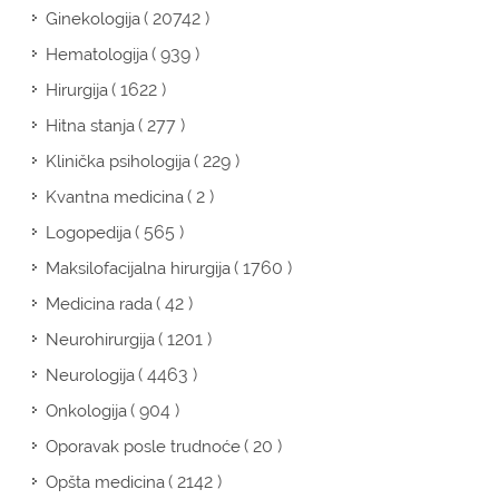
( 20742 )
Ginekologija
( 939 )
Hematologija
( 1622 )
Hirurgija
( 277 )
Hitna stanja
( 229 )
Klinička psihologija
( 2 )
Kvantna medicina
( 565 )
Logopedija
( 1760 )
Maksilofacijalna hirurgija
( 42 )
Medicina rada
( 1201 )
Neurohirurgija
( 4463 )
Neurologija
( 904 )
Onkologija
( 20 )
Oporavak posle trudnoće
( 2142 )
Opšta medicina