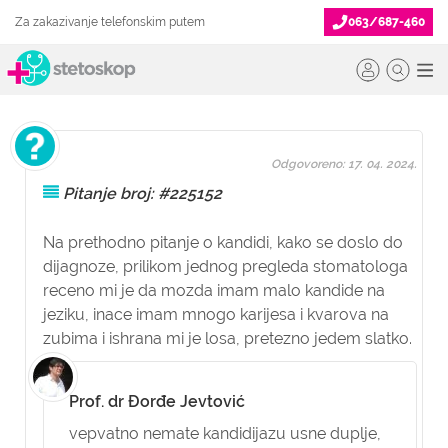
Za zakazivanje telefonskim putem
063/687-460
Odgovoreno: 17. 04. 2024.
Pitanje broj: #225152
Na prethodno pitanje o kandidi, kako se doslo do
dijagnoze, prilikom jednog pregleda stomatologa
receno mi je da mozda imam malo kandide na
jeziku, inace imam mnogo karijesa i kvarova na
zubima i ishrana mi je losa, pretezno jedem slatko.
Prof. dr Đorđe Jevtović
vepvatno nemate kandidijazu usne duplje,