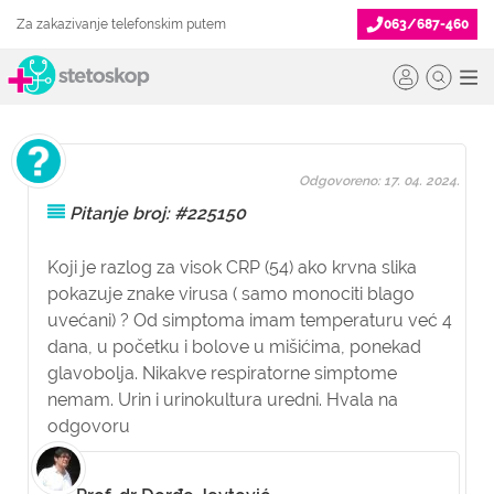
Za zakazivanje telefonskim putem
063/687-460
Odgovoreno: 17. 04. 2024.
Pitanje broj: #225150
Koji je razlog za visok CRP (54) ako krvna slika
pokazuje znake virusa ( samo monociti blago
uvećani) ? Od simptoma imam temperaturu već 4
dana, u početku i bolove u mišićima, ponekad
glavobolja. Nikakve respiratorne simptome
nemam. Urin i urinokultura uredni. Hvala na
odgovoru