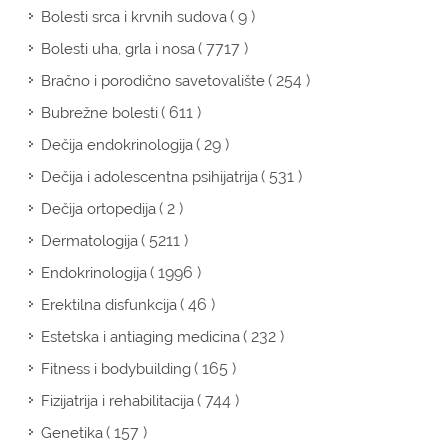
( 9 )
Bolesti srca i krvnih sudova
( 7717 )
Bolesti uha, grla i nosa
( 254 )
Bračno i porodično savetovalište
( 611 )
Bubrežne bolesti
( 29 )
Dečija endokrinologija
( 531 )
Dečija i adolescentna psihijatrija
( 2 )
Dečija ortopedija
( 5211 )
Dermatologija
( 1996 )
Endokrinologija
( 46 )
Erektilna disfunkcija
( 232 )
Estetska i antiaging medicina
( 165 )
Fitness i bodybuilding
( 744 )
Fizijatrija i rehabilitacija
( 157 )
Genetika