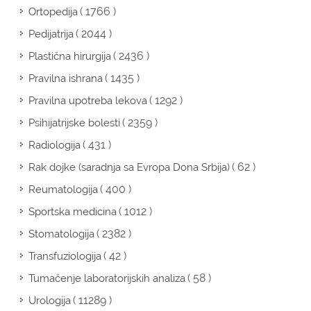
( 1766 )
Ortopedija
( 2044 )
Pedijatrija
( 2436 )
Plastična hirurgija
( 1435 )
Pravilna ishrana
( 1292 )
Pravilna upotreba lekova
( 2359 )
Psihijatrijske bolesti
( 431 )
Radiologija
( 62 )
Rak dojke (saradnja sa Evropa Dona Srbija)
( 400 )
Reumatologija
( 1012 )
Sportska medicina
( 2382 )
Stomatologija
( 42 )
Transfuziologija
( 58 )
Tumačenje laboratorijskih analiza
( 11289 )
Urologija