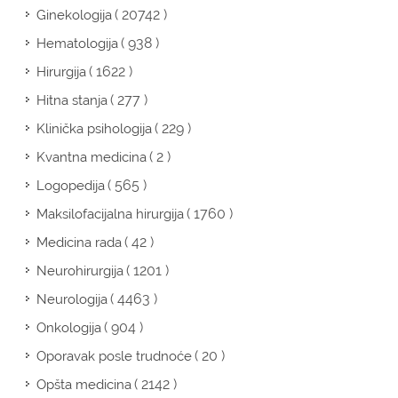
( 20742 )
Ginekologija
( 938 )
Hematologija
( 1622 )
Hirurgija
( 277 )
Hitna stanja
( 229 )
Klinička psihologija
( 2 )
Kvantna medicina
( 565 )
Logopedija
( 1760 )
Maksilofacijalna hirurgija
( 42 )
Medicina rada
( 1201 )
Neurohirurgija
( 4463 )
Neurologija
( 904 )
Onkologija
( 20 )
Oporavak posle trudnoće
( 2142 )
Opšta medicina