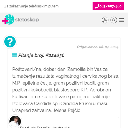
Za zakazivanje telefonskim putem
063/687-460
Odgovoreno: 08. 04. 2024.
Pitanje broj: #224836
Poštovani/na, dobar dan. Zamolila bih Vas za
tumačenje rezultata vaginalnog i cervikalnog brisa.
M.P.: epitelne ćelije, gram pozitivni bacili, gram
pozitivni kokobacili, blastospore K.P.: Aerobnom
kultivacijom nisu izolovane patogene bakterije.
Izolovana Candida sp.i Candida krusei u masi.
Unapred zahvalna. Jelena Pejčić