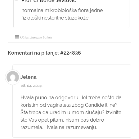
Prof. dr Đorđe Jevtović
normalna mikrobiološka flora jedne
fiziološki nesterilne sluzokože
Oblast Zarazne bolesti
Komentari na pitanje: #224836
Jelena
08. 04. 2024.
Hvala puno na odgovoru. Jel treba nešto da
koristim od vaginaleta zbog Candide ili ne?
Šta treba da uradim u mom slučaju? Izvinite
što Vas opet pitam, nisam baš dobro
razumela. Hvala na razumevanju.