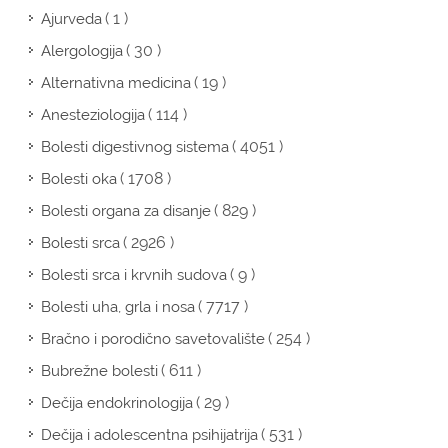
( 1 )
Ajurveda
( 30 )
Alergologija
( 19 )
Alternativna medicina
( 114 )
Anesteziologija
( 4051 )
Bolesti digestivnog sistema
( 1708 )
Bolesti oka
( 829 )
Bolesti organa za disanje
( 2926 )
Bolesti srca
( 9 )
Bolesti srca i krvnih sudova
( 7717 )
Bolesti uha, grla i nosa
( 254 )
Bračno i porodično savetovalište
( 611 )
Bubrežne bolesti
( 29 )
Dečija endokrinologija
( 531 )
Dečija i adolescentna psihijatrija