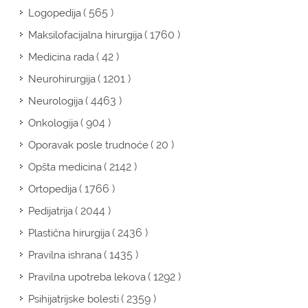
( 565 )
Logopedija
( 1760 )
Maksilofacijalna hirurgija
( 42 )
Medicina rada
( 1201 )
Neurohirurgija
( 4463 )
Neurologija
( 904 )
Onkologija
( 20 )
Oporavak posle trudnoće
( 2142 )
Opšta medicina
( 1766 )
Ortopedija
( 2044 )
Pedijatrija
( 2436 )
Plastična hirurgija
( 1435 )
Pravilna ishrana
( 1292 )
Pravilna upotreba lekova
( 2359 )
Psihijatrijske bolesti