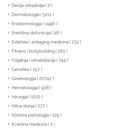
( 2 )
Dečija ortopedija
( 5211 )
Dermatologija
( 1996 )
Endokrinologija
( 46 )
Erektilna disfunkcija
( 232 )
Estetska i antiaging medicina
( 165 )
Fitness i bodybuilding
( 744 )
Fizijatrija i rehabilitacija
( 157 )
Genetika
( 20742 )
Ginekologija
( 938 )
Hematologija
( 1622 )
Hirurgija
( 277 )
Hitna stanja
( 229 )
Klinička psihologija
( 2 )
Kvantna medicina