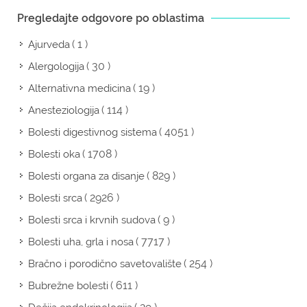
Pregledajte odgovore po oblastima
( 1 )
Ajurveda
( 30 )
Alergologija
( 19 )
Alternativna medicina
( 114 )
Anesteziologija
( 4051 )
Bolesti digestivnog sistema
( 1708 )
Bolesti oka
( 829 )
Bolesti organa za disanje
( 2926 )
Bolesti srca
( 9 )
Bolesti srca i krvnih sudova
( 7717 )
Bolesti uha, grla i nosa
( 254 )
Bračno i porodično savetovalište
( 611 )
Bubrežne bolesti