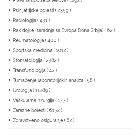
( 1292 )
Pravilna upotreba lekova
( 2359 )
Psihijatrijske bolesti
( 431 )
Radiologija
( 62 )
Rak dojke (saradnja sa Evropa Dona Srbija)
( 400 )
Reumatologija
( 1012 )
Sportska medicina
( 2382 )
Stomatologija
( 42 )
Transfuziologija
( 58 )
Tumačenje laboratorijskih analiza
( 11289 )
Urologija
( 177 )
Vaskularna hirurgija
( 6152 )
Zarazne bolesti
( 82 )
Zdravstveno osiguranje