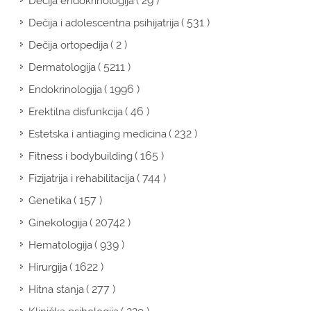
( 29 )
Dečija endokrinologija
( 531 )
Dečija i adolescentna psihijatrija
( 2 )
Dečija ortopedija
( 5211 )
Dermatologija
( 1996 )
Endokrinologija
( 46 )
Erektilna disfunkcija
( 232 )
Estetska i antiaging medicina
( 165 )
Fitness i bodybuilding
( 744 )
Fizijatrija i rehabilitacija
( 157 )
Genetika
( 20742 )
Ginekologija
( 939 )
Hematologija
( 1622 )
Hirurgija
( 277 )
Hitna stanja