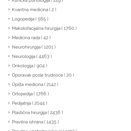
( 229 )
Klinička psihologija
( 2 )
Kvantna medicina
( 565 )
Logopedija
( 1760 )
Maksilofacijalna hirurgija
( 42 )
Medicina rada
( 1201 )
Neurohirurgija
( 4463 )
Neurologija
( 904 )
Onkologija
( 20 )
Oporavak posle trudnoće
( 2142 )
Opšta medicina
( 1766 )
Ortopedija
( 2044 )
Pedijatrija
( 2436 )
Plastična hirurgija
( 1435 )
Pravilna ishrana