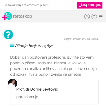
Za zakazivanje telefonskim putem
063/687-460
Odgovoreno: 05. 04. 2024.
Pitanje broj: #224651
Dobar dan poštovani profesore, izvinite sto Vam
ponovo pišem, sada me interesuje koliko je
pouzdana analiza antihcv antitela posle 12 nedelja
od rizika? Hvala puno i izvinite na smetnji
Prof. dr Đorđe Jevtović
pouzdana je