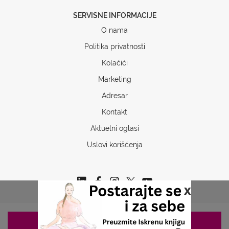
SERVISNE INFORMACIJE
O nama
Politika privatnosti
Kolačići
Marketing
Adresar
Kontakt
Aktuelni oglasi
Uslovi korišćenja
x
ZAKAZIVANJE 063/687-460
Copyrights © 2026 Sva prava www.stetoskop.info