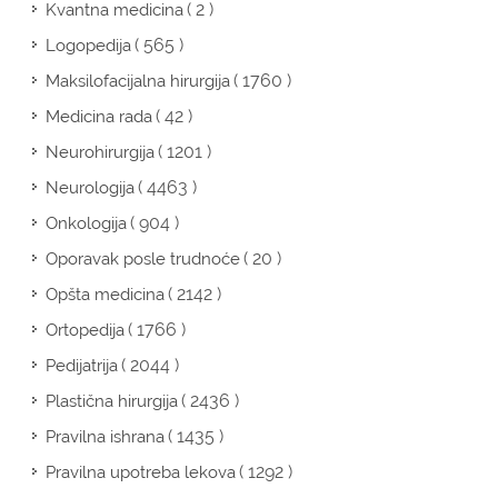
( 2 )
Kvantna medicina
( 565 )
Logopedija
( 1760 )
Maksilofacijalna hirurgija
( 42 )
Medicina rada
( 1201 )
Neurohirurgija
( 4463 )
Neurologija
( 904 )
Onkologija
( 20 )
Oporavak posle trudnoće
( 2142 )
Opšta medicina
( 1766 )
Ortopedija
( 2044 )
Pedijatrija
( 2436 )
Plastična hirurgija
( 1435 )
Pravilna ishrana
( 1292 )
Pravilna upotreba lekova