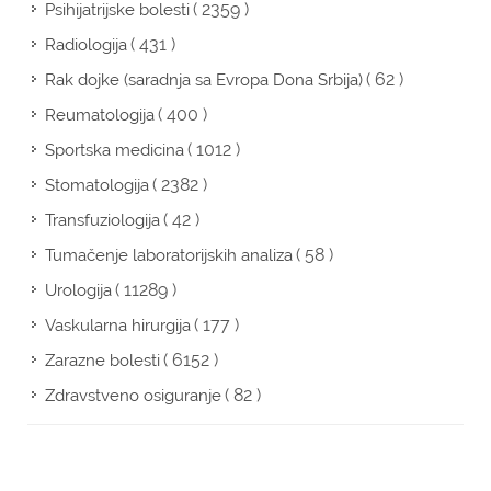
( 2359 )
Psihijatrijske bolesti
( 431 )
Radiologija
( 62 )
Rak dojke (saradnja sa Evropa Dona Srbija)
( 400 )
Reumatologija
( 1012 )
Sportska medicina
( 2382 )
Stomatologija
( 42 )
Transfuziologija
( 58 )
Tumačenje laboratorijskih analiza
( 11289 )
Urologija
( 177 )
Vaskularna hirurgija
( 6152 )
Zarazne bolesti
( 82 )
Zdravstveno osiguranje