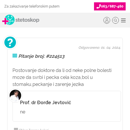
Za zakazivanje telefonskim putem
063/687-460
Odgovoreno: 01. 04. 2024.
Pitanje broj: #224513
Postovanje doktore da li od neke polne bolesti
moze da svrbi i pecka cela koza,bol u
stomaku,peckanje i zarenje jezika
Prof. dr Đorđe Jevtović
ne