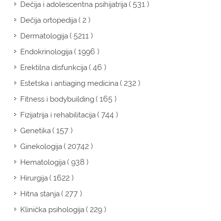
( 531 )
Dečija i adolescentna psihijatrija
( 2 )
Dečija ortopedija
( 5211 )
Dermatologija
( 1996 )
Endokrinologija
( 46 )
Erektilna disfunkcija
( 232 )
Estetska i antiaging medicina
( 165 )
Fitness i bodybuilding
( 744 )
Fizijatrija i rehabilitacija
( 157 )
Genetika
( 20742 )
Ginekologija
( 938 )
Hematologija
( 1622 )
Hirurgija
( 277 )
Hitna stanja
( 229 )
Klinička psihologija