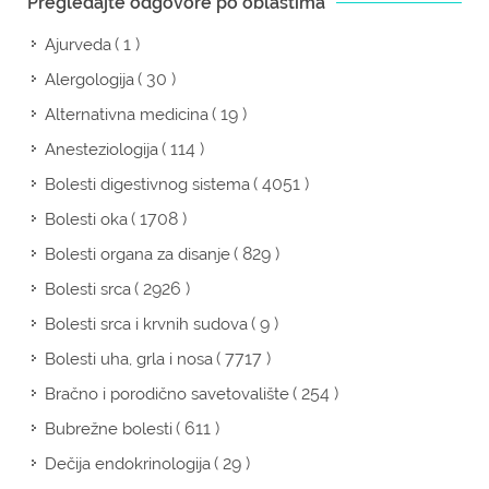
Pregledajte odgovore po oblastima
( 1 )
Ajurveda
( 30 )
Alergologija
( 19 )
Alternativna medicina
( 114 )
Anesteziologija
( 4051 )
Bolesti digestivnog sistema
( 1708 )
Bolesti oka
( 829 )
Bolesti organa za disanje
( 2926 )
Bolesti srca
( 9 )
Bolesti srca i krvnih sudova
( 7717 )
Bolesti uha, grla i nosa
( 254 )
Bračno i porodično savetovalište
( 611 )
Bubrežne bolesti
( 29 )
Dečija endokrinologija