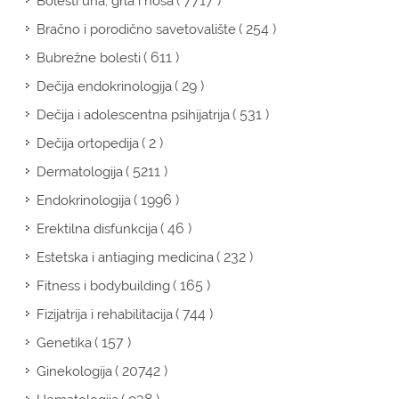
( 7717 )
Bolesti uha, grla i nosa
( 254 )
Bračno i porodično savetovalište
( 611 )
Bubrežne bolesti
( 29 )
Dečija endokrinologija
( 531 )
Dečija i adolescentna psihijatrija
( 2 )
Dečija ortopedija
( 5211 )
Dermatologija
( 1996 )
Endokrinologija
( 46 )
Erektilna disfunkcija
( 232 )
Estetska i antiaging medicina
( 165 )
Fitness i bodybuilding
( 744 )
Fizijatrija i rehabilitacija
( 157 )
Genetika
( 20742 )
Ginekologija