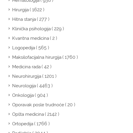
( 938 )
Hematologija
( 1622 )
Hirurgija
( 277 )
Hitna stanja
( 229 )
Klinička psihologija
( 2 )
Kvantna medicina
( 565 )
Logopedija
( 1760 )
Maksilofacijalna hirurgija
( 42 )
Medicina rada
( 1201 )
Neurohirurgija
( 4463 )
Neurologija
( 904 )
Onkologija
( 20 )
Oporavak posle trudnoće
( 2142 )
Opšta medicina
( 1766 )
Ortopedija