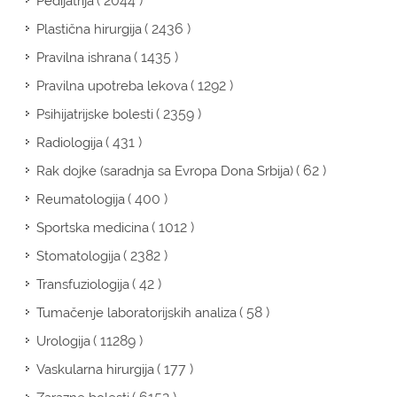
( 2044 )
Pedijatrija
( 2436 )
Plastična hirurgija
( 1435 )
Pravilna ishrana
( 1292 )
Pravilna upotreba lekova
( 2359 )
Psihijatrijske bolesti
( 431 )
Radiologija
( 62 )
Rak dojke (saradnja sa Evropa Dona Srbija)
( 400 )
Reumatologija
( 1012 )
Sportska medicina
( 2382 )
Stomatologija
( 42 )
Transfuziologija
( 58 )
Tumačenje laboratorijskih analiza
( 11289 )
Urologija
( 177 )
Vaskularna hirurgija