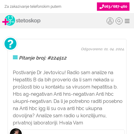
Za zakazivanje telefonskim putem
063/687-460
Odgovoreno: 01. 04. 2024.
Pitanje broj: #224512
Postivanje Dr Jevtovicu! Radio sam analize na
Hepatitis B da bih proverio da li sam nekada u
prošlosti bio u kontaktu sa virusom hepatitisa b.
Hbs ag-negativan Anti hns-negativan Anti hbc
ukupni-negativan. Da li je potrebno raditi posebno
na Anti hbc igg ili su ova anti hbc ukupna
dovoljna? Analize sam radio u konzilijumu,
privatnoj laboratoriji. Hvala Vam