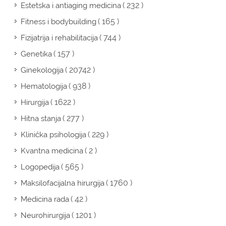
( 232 )
Estetska i antiaging medicina
( 165 )
Fitness i bodybuilding
( 744 )
Fizijatrija i rehabilitacija
( 157 )
Genetika
( 20742 )
Ginekologija
( 938 )
Hematologija
( 1622 )
Hirurgija
( 277 )
Hitna stanja
( 229 )
Klinička psihologija
( 2 )
Kvantna medicina
( 565 )
Logopedija
( 1760 )
Maksilofacijalna hirurgija
( 42 )
Medicina rada
( 1201 )
Neurohirurgija