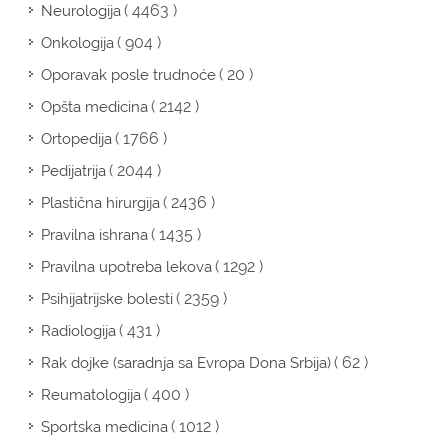
( 4463 )
Neurologija
( 904 )
Onkologija
( 20 )
Oporavak posle trudnoće
( 2142 )
Opšta medicina
( 1766 )
Ortopedija
( 2044 )
Pedijatrija
( 2436 )
Plastična hirurgija
( 1435 )
Pravilna ishrana
( 1292 )
Pravilna upotreba lekova
( 2359 )
Psihijatrijske bolesti
( 431 )
Radiologija
( 62 )
Rak dojke (saradnja sa Evropa Dona Srbija)
( 400 )
Reumatologija
( 1012 )
Sportska medicina