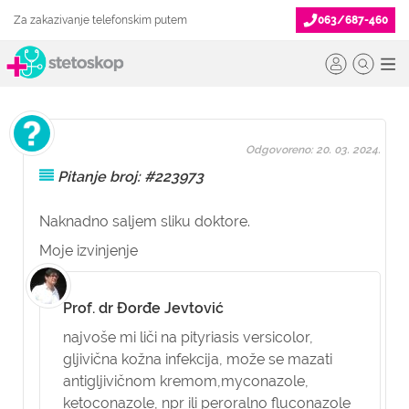
Za zakazivanje telefonskim putem
063/687-460
Odgovoreno: 20. 03. 2024.
Pitanje broj: #223973
Naknadno saljem sliku doktore.
Moje izvinjenje
Prof. dr Đorđe Jevtović
najvoše mi liči na pityriasis versicolor,
gljivična kožna infekcija, može se mazati
antigljivičnom kremom,myconazole,
ketoconazole, npr ili peroralno fluconazole