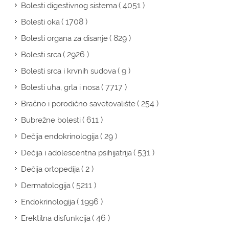
( 4051 )
Bolesti digestivnog sistema
( 1708 )
Bolesti oka
( 829 )
Bolesti organa za disanje
( 2926 )
Bolesti srca
( 9 )
Bolesti srca i krvnih sudova
( 7717 )
Bolesti uha, grla i nosa
( 254 )
Bračno i porodično savetovalište
( 611 )
Bubrežne bolesti
( 29 )
Dečija endokrinologija
( 531 )
Dečija i adolescentna psihijatrija
( 2 )
Dečija ortopedija
( 5211 )
Dermatologija
( 1996 )
Endokrinologija
( 46 )
Erektilna disfunkcija