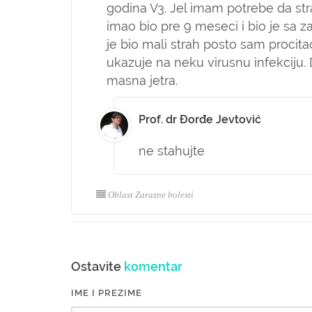
godina V3. Jel imam potrebe da str
imao bio pre 9 meseci i bio je sa 
je bio mali strah posto sam procit
ukazuje na neku virusnu infekciju. D
masna jetra.
Prof. dr Đorđe Jevtović
ne stahujte
Oblast Zarazne bolesti
Ostavite
komentar
IME I PREZIME