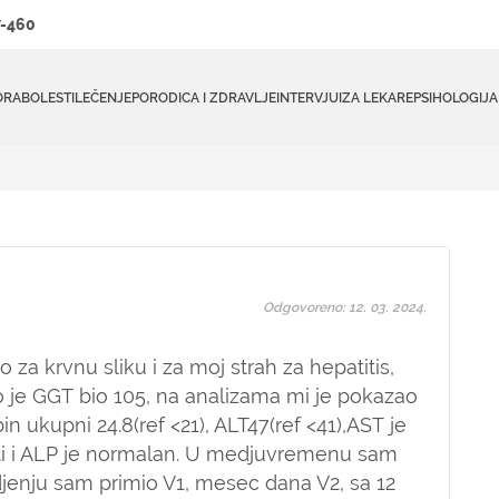
-460
ORA
BOLESTI
LEČENJE
PORODICA I ZDRAVLJE
INTERVJUI
ZA LEKARE
PSIHOLOGIJA
Odgovoreno: 12. 03. 2024.
a krvnu sliku i za moj strah za hepatitis,
 je GGT bio 105, na analizama mi je pokazao
bin ukupni 24.8(ref <21), ALT47(ref <41),AST je
sti i ALP je normalan. U medjuvremenu sam
rodjenju sam primio V1, mesec dana V2, sa 12