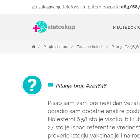
Za zakazivanje telefonskim putem pozovite
063/687
PITAJTE DOKT
Pitajte doktora
Zarazne bolesti
Pitanje #223636
Pitanje broj: #223636
Pisao sam vam pre neki dan vezano z
odradio sam dodatne analize posto
Holesterol 6.58 sto je visoko, biliru
27 sto je ispod referentne vredno
proverio istoriju vakcinacije i na 