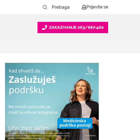
Prijavite se
ZAKAZIVANJE
063/687-460