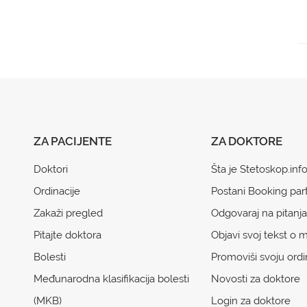
ZA PACIJENTE
ZA DOKTORE
Doktori
Šta je Stetoskop.inf
Ordinacije
Postani Booking par
Zakaži pregled
Odgovaraj na pitanja
Pitajte doktora
Objavi svoj tekst o m
Bolesti
Promoviši svoju ordi
Međunarodna klasifikacija bolesti
Novosti za doktore
(MKB)
Login za doktore