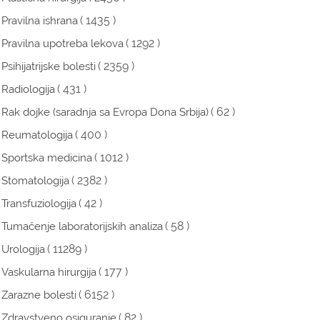
( 1435 )
Pravilna ishrana
( 1292 )
Pravilna upotreba lekova
( 2359 )
Psihijatrijske bolesti
( 431 )
Radiologija
( 62 )
Rak dojke (saradnja sa Evropa Dona Srbija)
( 400 )
Reumatologija
( 1012 )
Sportska medicina
( 2382 )
Stomatologija
( 42 )
Transfuziologija
( 58 )
Tumačenje laboratorijskih analiza
( 11289 )
Urologija
( 177 )
Vaskularna hirurgija
( 6152 )
Zarazne bolesti
( 82 )
Zdravstveno osiguranje