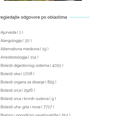
regledajte odgovore po oblastima
( 1 )
Ajurveda
( 30 )
Alergologija
( 19 )
Alternativna medicina
( 114 )
Anesteziologija
( 4051 )
Bolesti digestivnog sistema
( 1708 )
Bolesti oka
( 829 )
Bolesti organa za disanje
( 2926 )
Bolesti srca
( 9 )
Bolesti srca i krvnih sudova
( 7717 )
Bolesti uha, grla i nosa
( 254 )
Bračno i porodično savetovalište