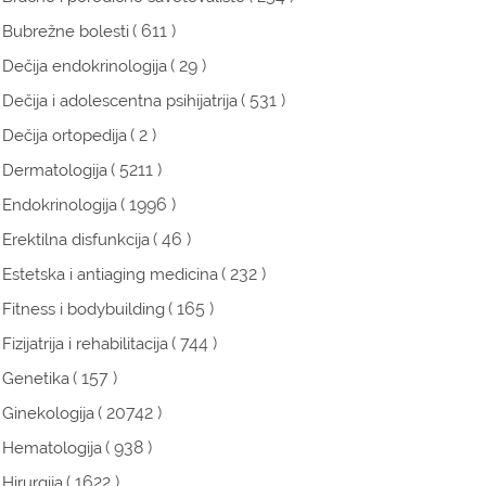
( 611 )
Bubrežne bolesti
( 29 )
Dečija endokrinologija
( 531 )
Dečija i adolescentna psihijatrija
( 2 )
Dečija ortopedija
( 5211 )
Dermatologija
( 1996 )
Endokrinologija
( 46 )
Erektilna disfunkcija
( 232 )
Estetska i antiaging medicina
( 165 )
Fitness i bodybuilding
( 744 )
Fizijatrija i rehabilitacija
( 157 )
Genetika
( 20742 )
Ginekologija
( 938 )
Hematologija
( 1622 )
Hirurgija