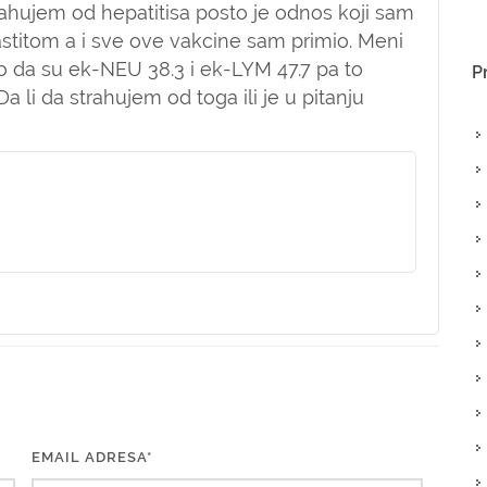
ahujem od hepatitisa posto je odnos koji sam
zastitom a i sve ove vakcine sam primio. Meni
ao da su ek-NEU 38.3 i ek-LYM 47.7 pa to
P
a li da strahujem od toga ili je u pitanju
EMAIL ADRESA*