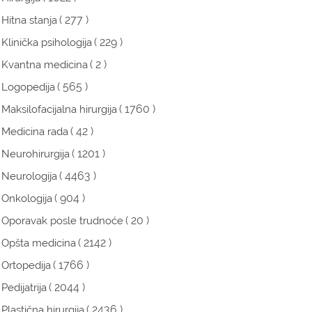
( 277 )
Hitna stanja
( 229 )
Klinička psihologija
( 2 )
Kvantna medicina
( 565 )
Logopedija
( 1760 )
Maksilofacijalna hirurgija
( 42 )
Medicina rada
( 1201 )
Neurohirurgija
( 4463 )
Neurologija
( 904 )
Onkologija
( 20 )
Oporavak posle trudnoće
( 2142 )
Opšta medicina
( 1766 )
Ortopedija
( 2044 )
Pedijatrija
( 2436 )
Plastična hirurgija