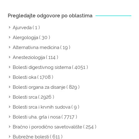
Pregledajte odgovore po oblastima
( 1 )
Ajurveda
( 30 )
Alergologija
( 19 )
Alternativna medicina
( 114 )
Anesteziologija
( 4051 )
Bolesti digestivnog sistema
( 1708 )
Bolesti oka
( 829 )
Bolesti organa za disanje
( 2926 )
Bolesti srca
( 9 )
Bolesti srca i krvnih sudova
( 7717 )
Bolesti uha, grla i nosa
( 254 )
Bračno i porodično savetovalište
( 611 )
Bubrežne bolesti