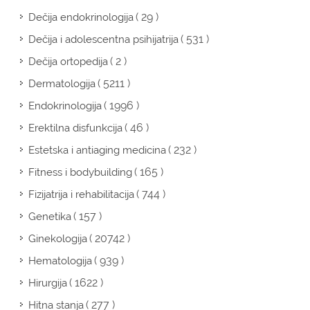
( 29 )
Dečija endokrinologija
( 531 )
Dečija i adolescentna psihijatrija
( 2 )
Dečija ortopedija
( 5211 )
Dermatologija
( 1996 )
Endokrinologija
( 46 )
Erektilna disfunkcija
( 232 )
Estetska i antiaging medicina
( 165 )
Fitness i bodybuilding
( 744 )
Fizijatrija i rehabilitacija
( 157 )
Genetika
( 20742 )
Ginekologija
( 939 )
Hematologija
( 1622 )
Hirurgija
( 277 )
Hitna stanja