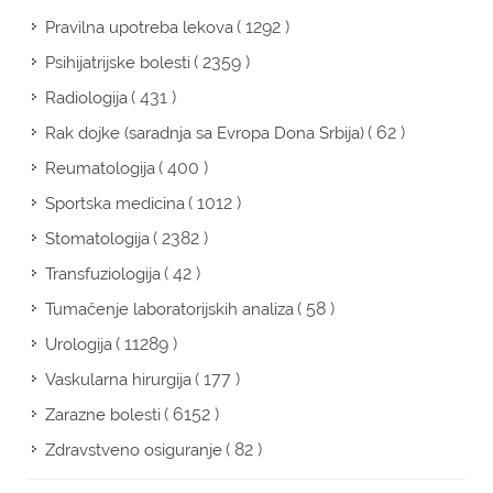
( 1292 )
Pravilna upotreba lekova
( 2359 )
Psihijatrijske bolesti
( 431 )
Radiologija
( 62 )
Rak dojke (saradnja sa Evropa Dona Srbija)
( 400 )
Reumatologija
( 1012 )
Sportska medicina
( 2382 )
Stomatologija
( 42 )
Transfuziologija
( 58 )
Tumačenje laboratorijskih analiza
( 11289 )
Urologija
( 177 )
Vaskularna hirurgija
( 6152 )
Zarazne bolesti
( 82 )
Zdravstveno osiguranje