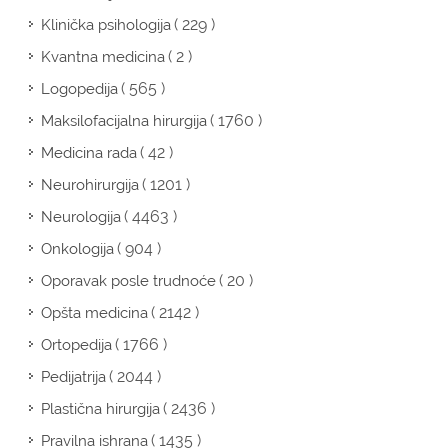
( 229 )
Klinička psihologija
( 2 )
Kvantna medicina
( 565 )
Logopedija
( 1760 )
Maksilofacijalna hirurgija
( 42 )
Medicina rada
( 1201 )
Neurohirurgija
( 4463 )
Neurologija
( 904 )
Onkologija
( 20 )
Oporavak posle trudnoće
( 2142 )
Opšta medicina
( 1766 )
Ortopedija
( 2044 )
Pedijatrija
( 2436 )
Plastična hirurgija
( 1435 )
Pravilna ishrana