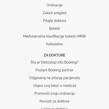
Ordinacije
Zakaži pregled
Pitajte doktora
Bolesti
Međunarodna klasifikacija bolesti (MKB)
Kalkulatori
ZA DOKTORE
Šta je Stetoskop.info Booking?
Postani Booking partner
Odgovaraj na pitanja pacijenata
Objavi svoj tekst o medicini
Promoviši svoju ordinaciju
Novosti za doktore
Login za doktore