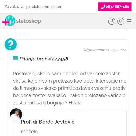
Za zakazivanje telefonskim putem
063/687-460
Odgovoreno: 11. 03. 2024.
Pitanje broj: #223458
Postovani, skoro sam oboleo od varicele zoster
virusa koje nisam prelezao kao dete, interesuje me
da li mogu svakako primiti zostavax vakcinu protiv
herpesa zoster svakako i nakon prelezane varicele
zoster virusa tj boginja ? Hvala
Prof. dr Đorđe Jevtović
možete