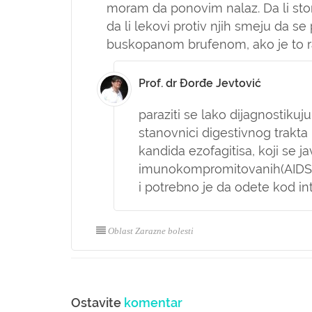
moram da ponovim nalaz. Da li sto
da li lekovi protiv njih smeju da 
buskopanom brufenom, ako je to 
Prof. dr Đorđe Jevtović
paraziti se lako dijagnostikuj
stanovnici digestivnog trakta 
kandida ezofagitisa, koji se j
imunokompromitovanih(AIDS np
i potrebno je da odete kod in
Oblast Zarazne bolesti
Ostavite
komentar