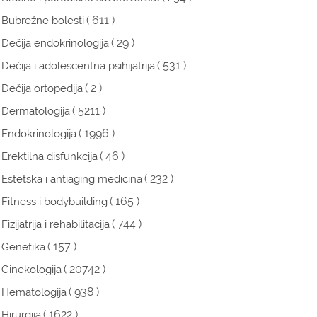
( 611 )
Bubrežne bolesti
( 29 )
Dečija endokrinologija
( 531 )
Dečija i adolescentna psihijatrija
( 2 )
Dečija ortopedija
( 5211 )
Dermatologija
( 1996 )
Endokrinologija
( 46 )
Erektilna disfunkcija
( 232 )
Estetska i antiaging medicina
( 165 )
Fitness i bodybuilding
( 744 )
Fizijatrija i rehabilitacija
( 157 )
Genetika
( 20742 )
Ginekologija
( 938 )
Hematologija
( 1622 )
Hirurgija