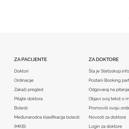
ZA PACIJENTE
ZA DOKTORE
Doktori
Šta je Stetoskop.inf
Ordinacije
Postani Booking par
Zakaži pregled
Odgovaraj na pitanja
Pitajte doktora
Objavi svoj tekst o m
Bolesti
Promoviši svoju ordi
Međunarodna klasifikacija bolesti
Novosti za doktore
(MKB)
Login za doktore