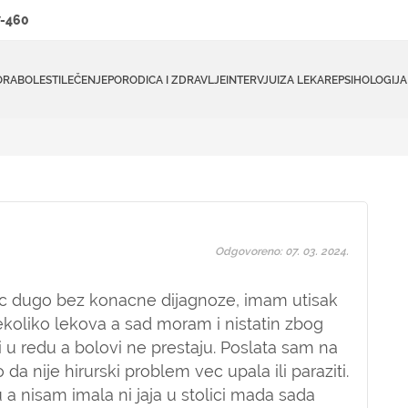
-460
ORA
BOLESTI
LEČENJE
PORODICA I ZDRAVLJE
INTERVJUI
ZA LEKARE
PSIHOLOGIJA
Odgovoreno: 07. 03. 2024.
c dugo bez konacne dijagnoze, imam utisak
ekoliko lekova a sad moram i nistatin zbog
ili u redu a bolovi ne prestaju. Poslata sam na
 da nije hirurski problem vec upala ili paraziti.
 nisam imala ni jaja u stolici mada sada