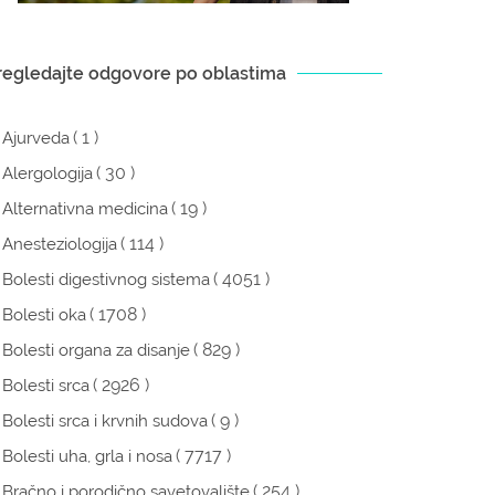
regledajte odgovore po oblastima
( 1 )
Ajurveda
( 30 )
Alergologija
( 19 )
Alternativna medicina
( 114 )
Anesteziologija
( 4051 )
Bolesti digestivnog sistema
( 1708 )
Bolesti oka
( 829 )
Bolesti organa za disanje
( 2926 )
Bolesti srca
( 9 )
Bolesti srca i krvnih sudova
( 7717 )
Bolesti uha, grla i nosa
( 254 )
Bračno i porodično savetovalište