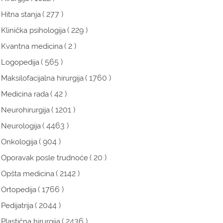
( 277 )
Hitna stanja
( 229 )
Klinička psihologija
( 2 )
Kvantna medicina
( 565 )
Logopedija
( 1760 )
Maksilofacijalna hirurgija
( 42 )
Medicina rada
( 1201 )
Neurohirurgija
( 4463 )
Neurologija
( 904 )
Onkologija
( 20 )
Oporavak posle trudnoće
( 2142 )
Opšta medicina
( 1766 )
Ortopedija
( 2044 )
Pedijatrija
( 2436 )
Plastična hirurgija