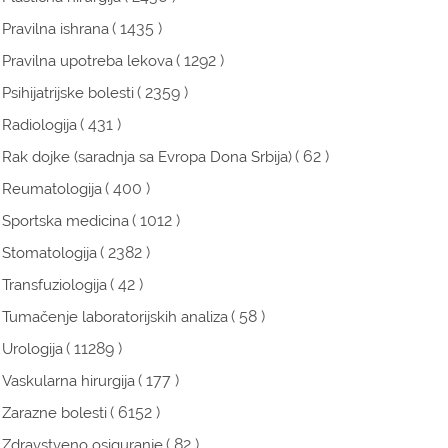
( 1435 )
Pravilna ishrana
( 1292 )
Pravilna upotreba lekova
( 2359 )
Psihijatrijske bolesti
( 431 )
Radiologija
( 62 )
Rak dojke (saradnja sa Evropa Dona Srbija)
( 400 )
Reumatologija
( 1012 )
Sportska medicina
( 2382 )
Stomatologija
( 42 )
Transfuziologija
( 58 )
Tumačenje laboratorijskih analiza
( 11289 )
Urologija
( 177 )
Vaskularna hirurgija
( 6152 )
Zarazne bolesti
( 82 )
Zdravstveno osiguranje