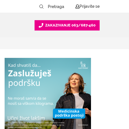
Prijavite se
ZAKAZIVANJE
063/687-460