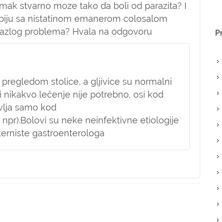
mak stvarno moze tako da boli od parazita? I
se piju sa nistatinom emanerom colosalom
razlog problema? Hvala na odgovoru
P
u pregledom stolice, a gljivice su normalni
i nikakvo lečenje nije potrebno, osi kod
avlja samo kod
r).Bolovi su neke neinfektivne etiologije
terniste gastroenterologa