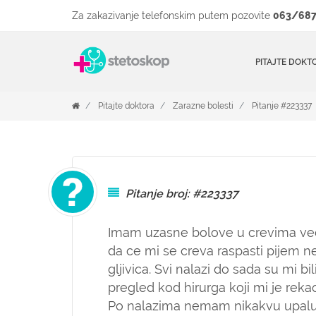
Za zakazivanje telefonskim putem pozovite
063/687
PITAJTE DOKT
Pitajte doktora
Zarazne bolesti
Pitanje #223337
Pitanje broj: #223337
Imam uzasne bolove u crevima ve
da ce mi se creva raspasti pijem n
gljivica. Svi nalazi do sada su mi b
pregled kod hirurga koji mi je rekao
Po nalazima nemam nikakvu upalu a