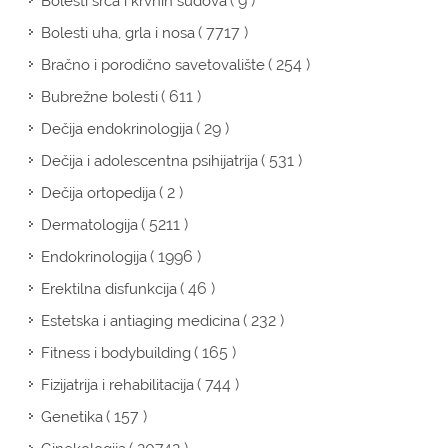
( 9 )
Bolesti srca i krvnih sudova
( 7717 )
Bolesti uha, grla i nosa
( 254 )
Bračno i porodično savetovalište
( 611 )
Bubrežne bolesti
( 29 )
Dečija endokrinologija
( 531 )
Dečija i adolescentna psihijatrija
( 2 )
Dečija ortopedija
( 5211 )
Dermatologija
( 1996 )
Endokrinologija
( 46 )
Erektilna disfunkcija
( 232 )
Estetska i antiaging medicina
( 165 )
Fitness i bodybuilding
( 744 )
Fizijatrija i rehabilitacija
( 157 )
Genetika