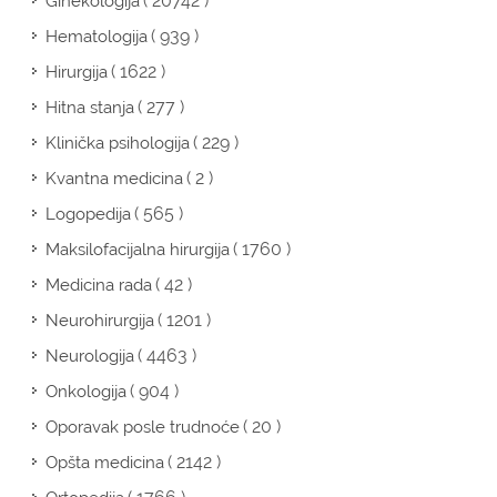
( 20742 )
Ginekologija
( 939 )
Hematologija
( 1622 )
Hirurgija
( 277 )
Hitna stanja
( 229 )
Klinička psihologija
( 2 )
Kvantna medicina
( 565 )
Logopedija
( 1760 )
Maksilofacijalna hirurgija
( 42 )
Medicina rada
( 1201 )
Neurohirurgija
( 4463 )
Neurologija
( 904 )
Onkologija
( 20 )
Oporavak posle trudnoće
( 2142 )
Opšta medicina