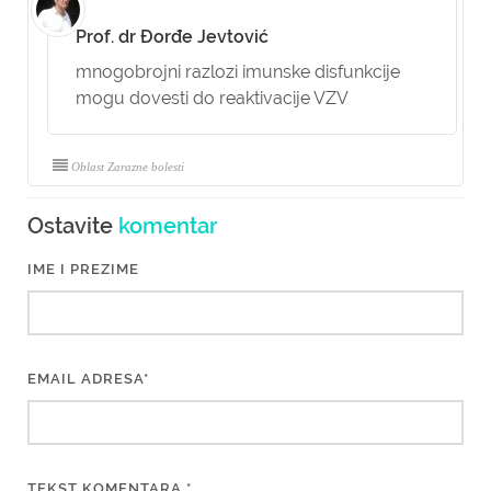
Prof. dr Đorđe Jevtović
mnogobrojni razlozi imunske disfunkcije
mogu dovesti do reaktivacije VZV
Oblast Zarazne bolesti
Ostavite
komentar
IME I PREZIME
EMAIL ADRESA*
TEKST KOMENTARA *