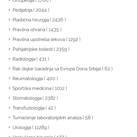
( 1766 )
Ortopedija
( 2044 )
Pedijatrija
( 2436 )
Plastična hirurgija
( 1435 )
Pravilna ishrana
( 1292 )
Pravilna upotreba lekova
( 2359 )
Psihijatrijske bolesti
( 431 )
Radiologija
( 62 )
Rak dojke (saradnja sa Evropa Dona Srbija)
( 400 )
Reumatologija
( 1012 )
Sportska medicina
( 2382 )
Stomatologija
( 42 )
Transfuziologija
( 58 )
Tumačenje laboratorijskih analiza
( 11289 )
Urologija