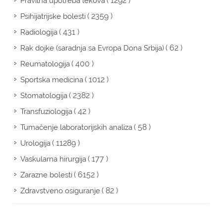
( 1292 )
Pravilna upotreba lekova
( 2359 )
Psihijatrijske bolesti
( 431 )
Radiologija
( 62 )
Rak dojke (saradnja sa Evropa Dona Srbija)
( 400 )
Reumatologija
( 1012 )
Sportska medicina
( 2382 )
Stomatologija
( 42 )
Transfuziologija
( 58 )
Tumačenje laboratorijskih analiza
( 11289 )
Urologija
( 177 )
Vaskularna hirurgija
( 6152 )
Zarazne bolesti
( 82 )
Zdravstveno osiguranje