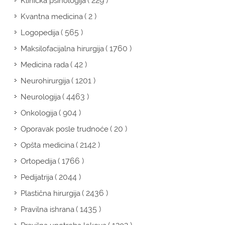
( 229 )
Klinička psihologija
( 2 )
Kvantna medicina
( 565 )
Logopedija
( 1760 )
Maksilofacijalna hirurgija
( 42 )
Medicina rada
( 1201 )
Neurohirurgija
( 4463 )
Neurologija
( 904 )
Onkologija
( 20 )
Oporavak posle trudnoće
( 2142 )
Opšta medicina
( 1766 )
Ortopedija
( 2044 )
Pedijatrija
( 2436 )
Plastična hirurgija
( 1435 )
Pravilna ishrana