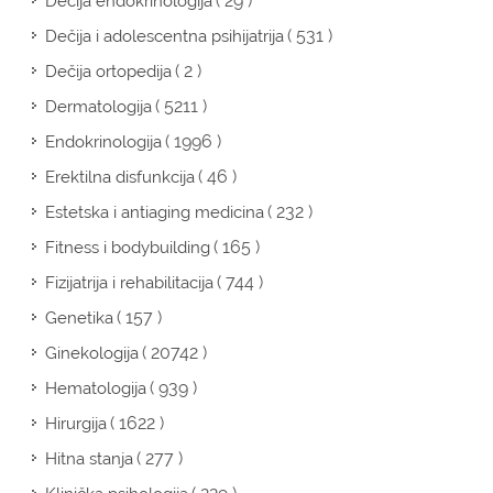
( 29 )
Dečija endokrinologija
( 531 )
Dečija i adolescentna psihijatrija
( 2 )
Dečija ortopedija
( 5211 )
Dermatologija
( 1996 )
Endokrinologija
( 46 )
Erektilna disfunkcija
( 232 )
Estetska i antiaging medicina
( 165 )
Fitness i bodybuilding
( 744 )
Fizijatrija i rehabilitacija
( 157 )
Genetika
( 20742 )
Ginekologija
( 939 )
Hematologija
( 1622 )
Hirurgija
( 277 )
Hitna stanja