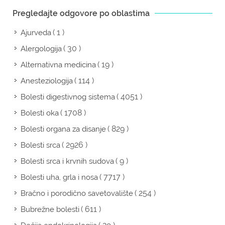
Pregledajte odgovore po oblastima
( 1 )
Ajurveda
( 30 )
Alergologija
( 19 )
Alternativna medicina
( 114 )
Anesteziologija
( 4051 )
Bolesti digestivnog sistema
( 1708 )
Bolesti oka
( 829 )
Bolesti organa za disanje
( 2926 )
Bolesti srca
( 9 )
Bolesti srca i krvnih sudova
( 7717 )
Bolesti uha, grla i nosa
( 254 )
Bračno i porodično savetovalište
( 611 )
Bubrežne bolesti