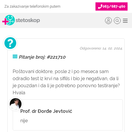
Za zakazivanje telefonskim putem
063/687-460
Odgovoreno: 14. 02. 2024.
Pitanje broj: #221710
Poštovani doktore, posle 2 i po meseca sam
odradio test iz krvi na sifilis i bio je negativan, da li
je pouzdan i da li je potrebno ponovno testiranje?
Hvala
Prof. dr Đorđe Jevtović
nije