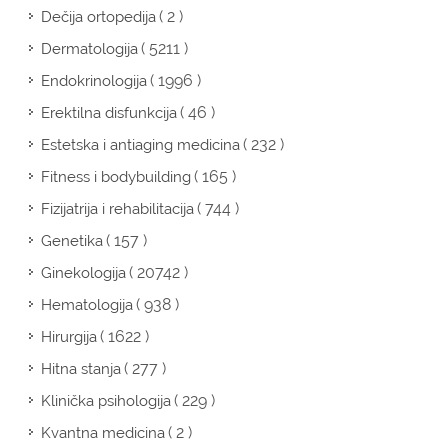
( 2 )
Dečija ortopedija
( 5211 )
Dermatologija
( 1996 )
Endokrinologija
( 46 )
Erektilna disfunkcija
( 232 )
Estetska i antiaging medicina
( 165 )
Fitness i bodybuilding
( 744 )
Fizijatrija i rehabilitacija
( 157 )
Genetika
( 20742 )
Ginekologija
( 938 )
Hematologija
( 1622 )
Hirurgija
( 277 )
Hitna stanja
( 229 )
Klinička psihologija
( 2 )
Kvantna medicina