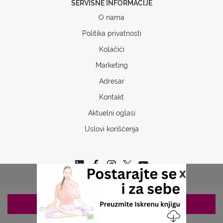
SERVISNE INFORMACIJE
O nama
Politika privatnosti
Kolačići
Marketing
Adresar
Kontakt
Aktuelni oglasi
Uslovi korišćenja
x
ZAKAZIVANJE 063/687-460
Copyrights © 2026 Sva prava www.stetoskop.info