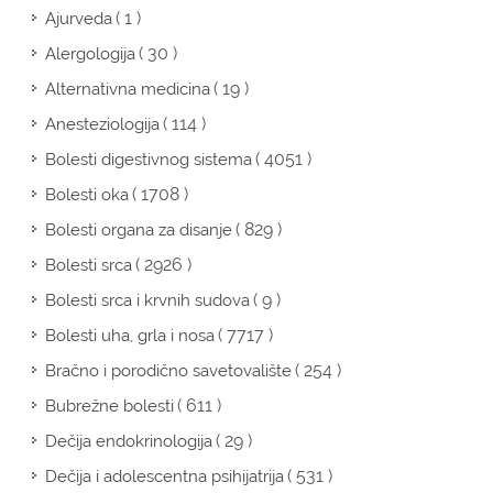
( 1 )
Ajurveda
( 30 )
Alergologija
( 19 )
Alternativna medicina
( 114 )
Anesteziologija
( 4051 )
Bolesti digestivnog sistema
( 1708 )
Bolesti oka
( 829 )
Bolesti organa za disanje
( 2926 )
Bolesti srca
( 9 )
Bolesti srca i krvnih sudova
( 7717 )
Bolesti uha, grla i nosa
( 254 )
Bračno i porodično savetovalište
( 611 )
Bubrežne bolesti
( 29 )
Dečija endokrinologija
( 531 )
Dečija i adolescentna psihijatrija