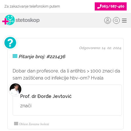
Za zakazivanje telefonskim putem
063/687-460
Odgovoreno: 14. 02. 2024.
Pitanje broj: #221436
Dobar dan profesore, da li antihbs > 1000 znaci da
sam zaštićena od infekcije hbv-om? Hvala
Prof. dr Đorđe Jevtović
znači
Oblast Zarazne bolesti