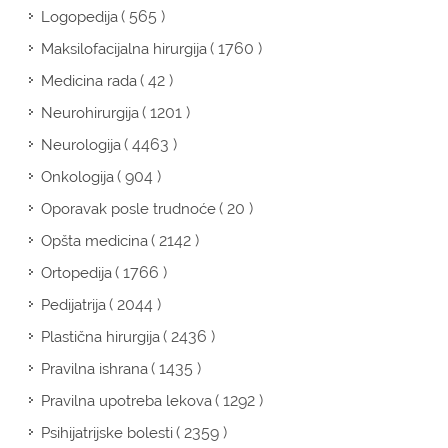
( 565 )
Logopedija
( 1760 )
Maksilofacijalna hirurgija
( 42 )
Medicina rada
( 1201 )
Neurohirurgija
( 4463 )
Neurologija
( 904 )
Onkologija
( 20 )
Oporavak posle trudnoće
( 2142 )
Opšta medicina
( 1766 )
Ortopedija
( 2044 )
Pedijatrija
( 2436 )
Plastična hirurgija
( 1435 )
Pravilna ishrana
( 1292 )
Pravilna upotreba lekova
( 2359 )
Psihijatrijske bolesti