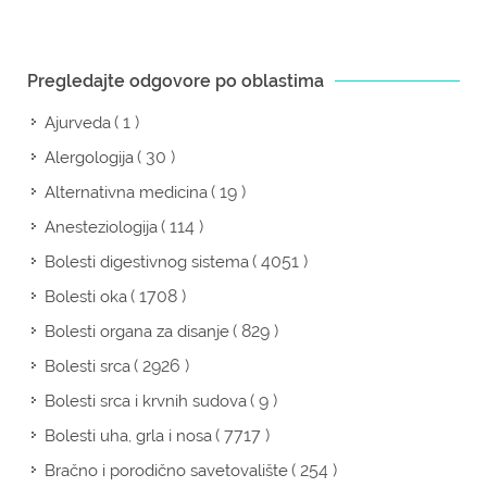
Pregledajte odgovore po oblastima
( 1 )
Ajurveda
( 30 )
Alergologija
( 19 )
Alternativna medicina
( 114 )
Anesteziologija
( 4051 )
Bolesti digestivnog sistema
( 1708 )
Bolesti oka
( 829 )
Bolesti organa za disanje
( 2926 )
Bolesti srca
( 9 )
Bolesti srca i krvnih sudova
( 7717 )
Bolesti uha, grla i nosa
( 254 )
Bračno i porodično savetovalište