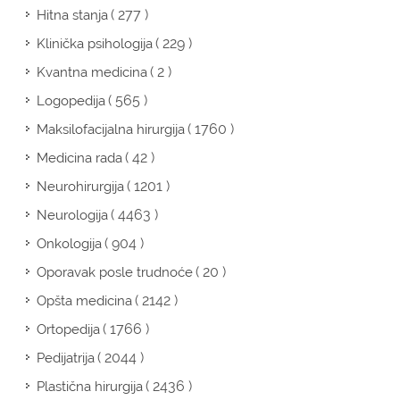
( 277 )
Hitna stanja
( 229 )
Klinička psihologija
( 2 )
Kvantna medicina
( 565 )
Logopedija
( 1760 )
Maksilofacijalna hirurgija
( 42 )
Medicina rada
( 1201 )
Neurohirurgija
( 4463 )
Neurologija
( 904 )
Onkologija
( 20 )
Oporavak posle trudnoće
( 2142 )
Opšta medicina
( 1766 )
Ortopedija
( 2044 )
Pedijatrija
( 2436 )
Plastična hirurgija