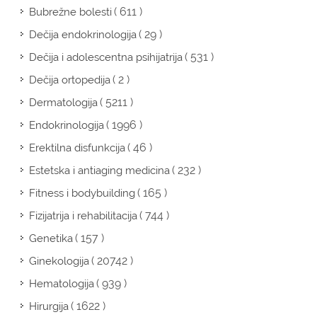
( 611 )
Bubrežne bolesti
( 29 )
Dečija endokrinologija
( 531 )
Dečija i adolescentna psihijatrija
( 2 )
Dečija ortopedija
( 5211 )
Dermatologija
( 1996 )
Endokrinologija
( 46 )
Erektilna disfunkcija
( 232 )
Estetska i antiaging medicina
( 165 )
Fitness i bodybuilding
( 744 )
Fizijatrija i rehabilitacija
( 157 )
Genetika
( 20742 )
Ginekologija
( 939 )
Hematologija
( 1622 )
Hirurgija