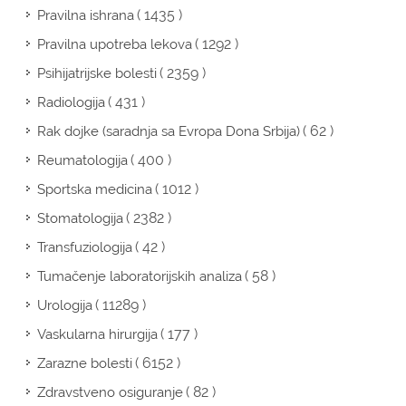
( 1435 )
Pravilna ishrana
( 1292 )
Pravilna upotreba lekova
( 2359 )
Psihijatrijske bolesti
( 431 )
Radiologija
( 62 )
Rak dojke (saradnja sa Evropa Dona Srbija)
( 400 )
Reumatologija
( 1012 )
Sportska medicina
( 2382 )
Stomatologija
( 42 )
Transfuziologija
( 58 )
Tumačenje laboratorijskih analiza
( 11289 )
Urologija
( 177 )
Vaskularna hirurgija
( 6152 )
Zarazne bolesti
( 82 )
Zdravstveno osiguranje