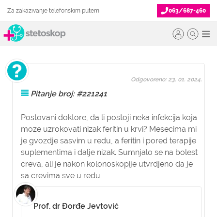
Za zakazivanje telefonskim putem
063/687-460
Odgovoreno: 23. 01. 2024.
Pitanje broj: #221241
Postovani doktore, da li postoji neka infekcija koja
moze uzrokovati nizak feritin u krvi? Mesecima mi
je gvozdje sasvim u redu, a feritin i pored terapije
suplementima i dalje nizak. Sumnjalo se na bolest
creva, ali je nakon kolonoskopije utvrdjeno da je
sa crevima sve u redu.
Prof. dr Đorđe Jevtović