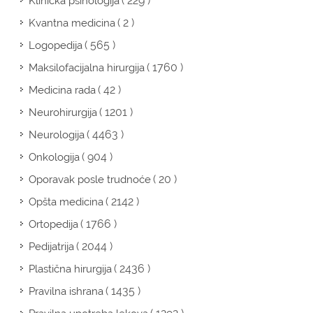
( 229 )
Klinička psihologija
( 2 )
Kvantna medicina
( 565 )
Logopedija
( 1760 )
Maksilofacijalna hirurgija
( 42 )
Medicina rada
( 1201 )
Neurohirurgija
( 4463 )
Neurologija
( 904 )
Onkologija
( 20 )
Oporavak posle trudnoće
( 2142 )
Opšta medicina
( 1766 )
Ortopedija
( 2044 )
Pedijatrija
( 2436 )
Plastična hirurgija
( 1435 )
Pravilna ishrana