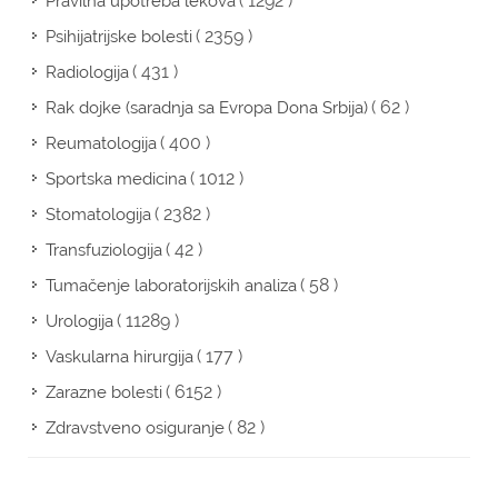
( 1292 )
Pravilna upotreba lekova
( 2359 )
Psihijatrijske bolesti
( 431 )
Radiologija
( 62 )
Rak dojke (saradnja sa Evropa Dona Srbija)
( 400 )
Reumatologija
( 1012 )
Sportska medicina
( 2382 )
Stomatologija
( 42 )
Transfuziologija
( 58 )
Tumačenje laboratorijskih analiza
( 11289 )
Urologija
( 177 )
Vaskularna hirurgija
( 6152 )
Zarazne bolesti
( 82 )
Zdravstveno osiguranje