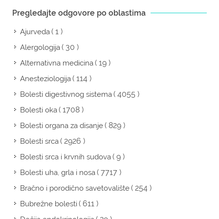
Pregledajte odgovore po oblastima
( 1 )
Ajurveda
( 30 )
Alergologija
( 19 )
Alternativna medicina
( 114 )
Anesteziologija
( 4055 )
Bolesti digestivnog sistema
( 1708 )
Bolesti oka
( 829 )
Bolesti organa za disanje
( 2926 )
Bolesti srca
( 9 )
Bolesti srca i krvnih sudova
( 7717 )
Bolesti uha, grla i nosa
( 254 )
Bračno i porodično savetovalište
( 611 )
Bubrežne bolesti