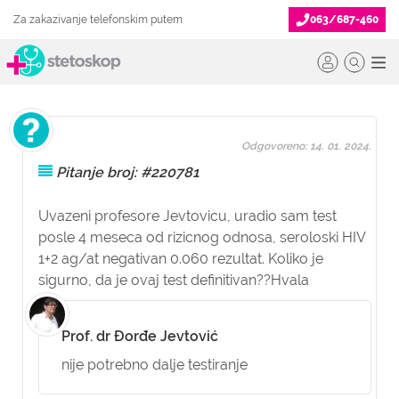
Za zakazivanje telefonskim putem
063/687-460
Odgovoreno: 14. 01. 2024.
Pitanje broj: #220781
Uvazeni profesore Jevtovicu, uradio sam test
posle 4 meseca od rizicnog odnosa, seroloski HIV
1+2 ag/at negativan 0.060 rezultat. Koliko je
sigurno, da je ovaj test definitivan??Hvala
Prof. dr Đorđe Jevtović
nije potrebno dalje testiranje