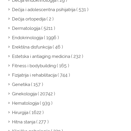
( 29 )
Dečija endokrinologija
( 531 )
Dečija i adolescentna psihijatrija
( 2 )
Dečija ortopedija
( 5211 )
Dermatologija
( 1996 )
Endokrinologija
( 46 )
Erektilna disfunkcija
( 232 )
Estetska i antiaging medicina
( 165 )
Fitness i bodybuilding
( 744 )
Fizijatrija i rehabilitacija
( 157 )
Genetika
( 20742 )
Ginekologija
( 939 )
Hematologija
( 1622 )
Hirurgija
( 277 )
Hitna stanja