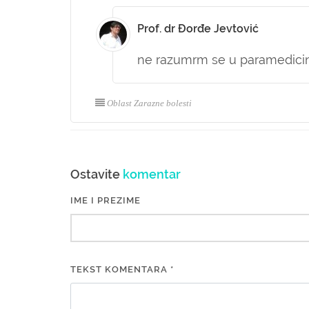
Prof. dr Đorđe Jevtović
ne razumrm se u paramedici
Oblast Zarazne bolesti
Ostavite
komentar
IME I PREZIME
TEKST KOMENTARA *