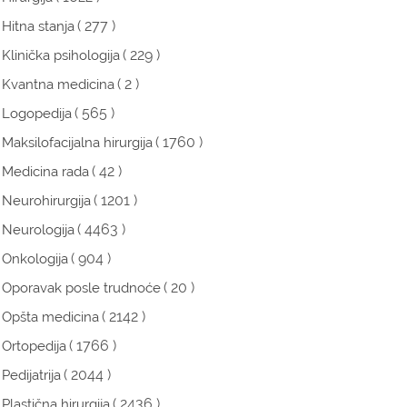
( 277 )
Hitna stanja
( 229 )
Klinička psihologija
( 2 )
Kvantna medicina
( 565 )
Logopedija
( 1760 )
Maksilofacijalna hirurgija
( 42 )
Medicina rada
( 1201 )
Neurohirurgija
( 4463 )
Neurologija
( 904 )
Onkologija
( 20 )
Oporavak posle trudnoće
( 2142 )
Opšta medicina
( 1766 )
Ortopedija
( 2044 )
Pedijatrija
( 2436 )
Plastična hirurgija