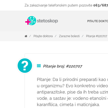
Za zakazivanje telefonskim putem pozovite
063/687
PITAJTE DOKT
Pitajte doktora
Zarazne bolesti
Pitanje #220707
Pitanje broj: #220707
Pitanje: Da li prirodni preparati ka
u organizmu? Evo konkretno video s
antiparazitske, pise da ih treba uzi
vode, a sastav je: vodeno etanolni 
karanfilica, cimeta i maticnjaka.