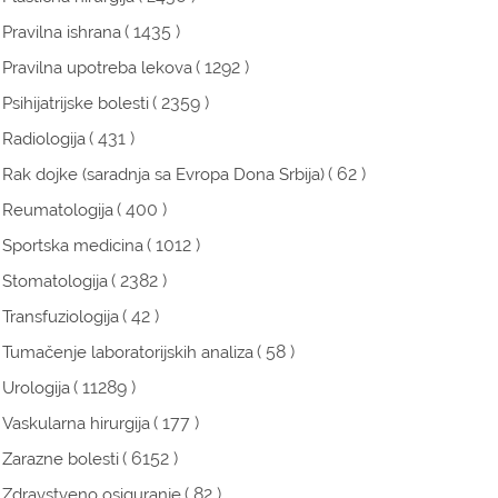
( 1435 )
Pravilna ishrana
( 1292 )
Pravilna upotreba lekova
( 2359 )
Psihijatrijske bolesti
( 431 )
Radiologija
( 62 )
Rak dojke (saradnja sa Evropa Dona Srbija)
( 400 )
Reumatologija
( 1012 )
Sportska medicina
( 2382 )
Stomatologija
( 42 )
Transfuziologija
( 58 )
Tumačenje laboratorijskih analiza
( 11289 )
Urologija
( 177 )
Vaskularna hirurgija
( 6152 )
Zarazne bolesti
( 82 )
Zdravstveno osiguranje