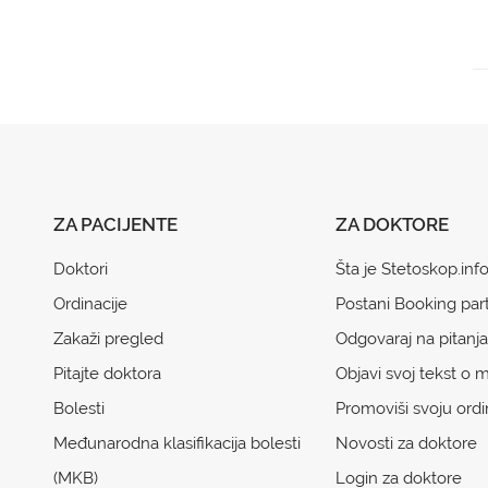
ZA PACIJENTE
ZA DOKTORE
Doktori
Šta je Stetoskop.inf
Ordinacije
Postani Booking par
Zakaži pregled
Odgovaraj na pitanja
Pitajte doktora
Objavi svoj tekst o m
Bolesti
Promoviši svoju ordi
Međunarodna klasifikacija bolesti
Novosti za doktore
(MKB)
Login za doktore