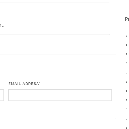
P
nu
EMAIL ADRESA*