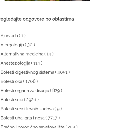
regledajte odgovore po oblastima
( 1 )
Ajurveda
( 30 )
Alergologija
( 19 )
Alternativna medicina
( 114 )
Anesteziologija
( 4051 )
Bolesti digestivnog sistema
( 1708 )
Bolesti oka
( 829 )
Bolesti organa za disanje
( 2926 )
Bolesti srca
( 9 )
Bolesti srca i krvnih sudova
( 7717 )
Bolesti uha, grla i nosa
( 254 )
Bračno i porodično savetovalište