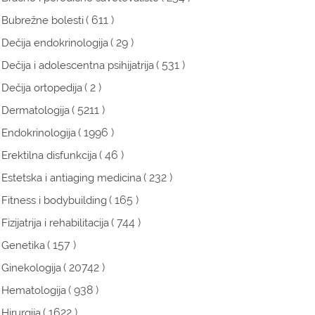
( 611 )
Bubrežne bolesti
( 29 )
Dečija endokrinologija
( 531 )
Dečija i adolescentna psihijatrija
( 2 )
Dečija ortopedija
( 5211 )
Dermatologija
( 1996 )
Endokrinologija
( 46 )
Erektilna disfunkcija
( 232 )
Estetska i antiaging medicina
( 165 )
Fitness i bodybuilding
( 744 )
Fizijatrija i rehabilitacija
( 157 )
Genetika
( 20742 )
Ginekologija
( 938 )
Hematologija
( 1622 )
Hirurgija