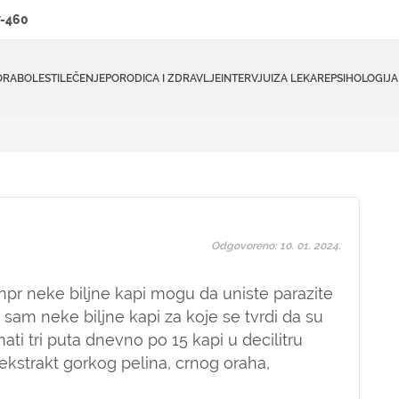
-460
ORA
BOLESTI
LEČENJE
PORODICA I ZDRAVLJE
INTERVJUI
ZA LEKARE
PSIHOLOGIJA
Odgovoreno: 10. 01. 2024.
o npr neke biljne kapi mogu da uniste parazite
am neke biljne kapi za koje se tvrdi da su
mati tri puta dnevno po 15 kapi u decilitru
ekstrakt gorkog pelina, crnog oraha,