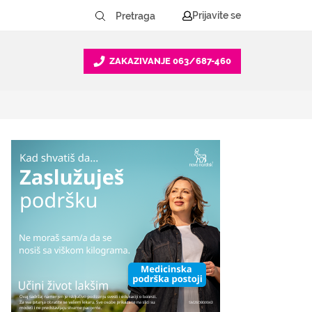
Prijavite se
ZAKAZIVANJE
063/687-460