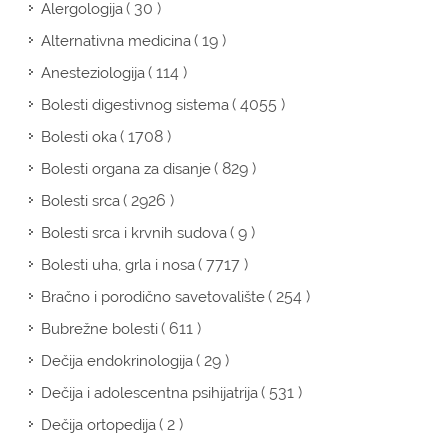
( 30 )
Alergologija
( 19 )
Alternativna medicina
( 114 )
Anesteziologija
( 4055 )
Bolesti digestivnog sistema
( 1708 )
Bolesti oka
( 829 )
Bolesti organa za disanje
( 2926 )
Bolesti srca
( 9 )
Bolesti srca i krvnih sudova
( 7717 )
Bolesti uha, grla i nosa
( 254 )
Bračno i porodično savetovalište
( 611 )
Bubrežne bolesti
( 29 )
Dečija endokrinologija
( 531 )
Dečija i adolescentna psihijatrija
( 2 )
Dečija ortopedija