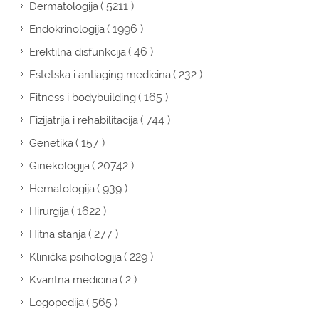
( 5211 )
Dermatologija
( 1996 )
Endokrinologija
( 46 )
Erektilna disfunkcija
( 232 )
Estetska i antiaging medicina
( 165 )
Fitness i bodybuilding
( 744 )
Fizijatrija i rehabilitacija
( 157 )
Genetika
( 20742 )
Ginekologija
( 939 )
Hematologija
( 1622 )
Hirurgija
( 277 )
Hitna stanja
( 229 )
Klinička psihologija
( 2 )
Kvantna medicina
( 565 )
Logopedija