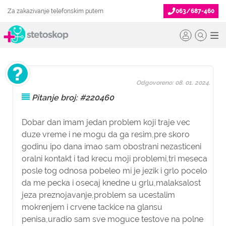
Za zakazivanje telefonskim putem
063/687-460
Odgovoreno: 08. 01. 2024.
Pitanje broj: #220460
Dobar dan imam jedan problem koji traje vec
duze vreme i ne mogu da ga resim,pre skoro
godinu ipo dana imao sam obostrani nezasticeni
oralni kontakt i tad krecu moji problemi,tri meseca
posle tog odnosa pobeleo mi je jezik i grlo pocelo
da me pecka i osecaj knedne u grlu,malaksalost
jeza preznojavanje,problem sa ucestalim
mokrenjem i crvene tackice na glansu
penisa,uradio sam sve moguce testove na polne