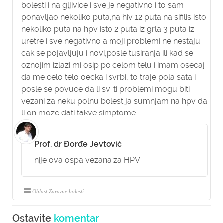
bolesti i na gljivice i sve je negativno i to sam
ponavljao nekoliko puta,na hiv 12 puta na sifilis isto
nekoliko puta na hpv isto 2 puta iz grla 3 puta iz
uretre i sve negativno a moji problemi ne nestaju
cak se pojavljuju i novi,posle tusiranja ili kad se
oznojim izlazi mi osip po celom telu i imam osecaj
da me celo telo oecka i svrbi, to traje pola sata i
posle se povuce da li svi ti problemi mogu biti
vezani za neku polnu bolest ja sumnjam na hpv da
li on moze dati takve simptome
Prof. dr Đorđe Jevtović
nije ova ospa vezana za HPV
Oblast Zarazne bolesti
Ostavite
komentar