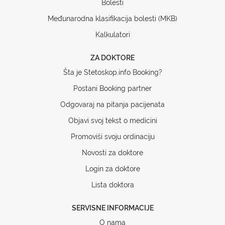
Bolesti
Međunarodna klasifikacija bolesti (MKB)
Kalkulatori
ZA DOKTORE
Šta je Stetoskop.info Booking?
Postani Booking partner
Odgovaraj na pitanja pacijenata
Objavi svoj tekst o medicini
Promoviši svoju ordinaciju
Novosti za doktore
Login za doktore
Lista doktora
SERVISNE INFORMACIJE
O nama