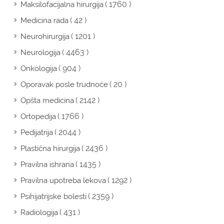
( 1760 )
Maksilofacijalna hirurgija
( 42 )
Medicina rada
( 1201 )
Neurohirurgija
( 4463 )
Neurologija
( 904 )
Onkologija
( 20 )
Oporavak posle trudnoće
( 2142 )
Opšta medicina
( 1766 )
Ortopedija
( 2044 )
Pedijatrija
( 2436 )
Plastična hirurgija
( 1435 )
Pravilna ishrana
( 1292 )
Pravilna upotreba lekova
( 2359 )
Psihijatrijske bolesti
( 431 )
Radiologija