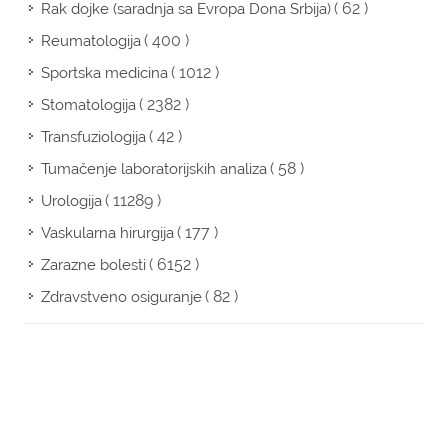
( 62 )
Rak dojke (saradnja sa Evropa Dona Srbija)
( 400 )
Reumatologija
( 1012 )
Sportska medicina
( 2382 )
Stomatologija
( 42 )
Transfuziologija
( 58 )
Tumačenje laboratorijskih analiza
( 11289 )
Urologija
( 177 )
Vaskularna hirurgija
( 6152 )
Zarazne bolesti
( 82 )
Zdravstveno osiguranje