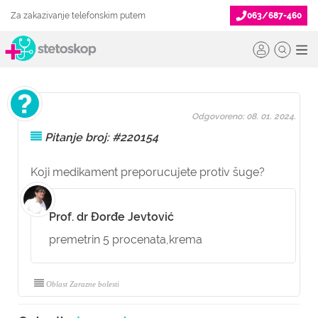
Za zakazivanje telefonskim putem
063/687-460
Odgovoreno: 08. 01. 2024.
Pitanje broj: #220154
Koji medikament preporucujete protiv šuge?
Prof. dr Đorđe Jevtović
premetrin 5 procenata,krema
Oblast Zarazne bolesti