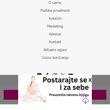
O nama
Politika privatnosti
Kolačići
Marketing
Adresar
Kontakt
Aktuelni oglasi
Uslovi korišćenja
x
ZAKAZIVANJE 063/687-460
Copyrights © 2026 Sva prava www.stetoskop.info