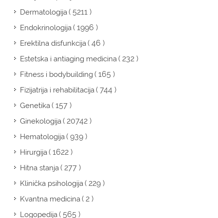
( 5211 )
Dermatologija
( 1996 )
Endokrinologija
( 46 )
Erektilna disfunkcija
( 232 )
Estetska i antiaging medicina
( 165 )
Fitness i bodybuilding
( 744 )
Fizijatrija i rehabilitacija
( 157 )
Genetika
( 20742 )
Ginekologija
( 939 )
Hematologija
( 1622 )
Hirurgija
( 277 )
Hitna stanja
( 229 )
Klinička psihologija
( 2 )
Kvantna medicina
( 565 )
Logopedija