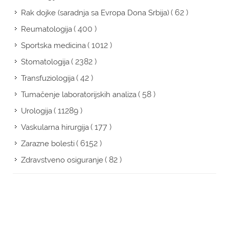
( 62 )
Rak dojke (saradnja sa Evropa Dona Srbija)
( 400 )
Reumatologija
( 1012 )
Sportska medicina
( 2382 )
Stomatologija
( 42 )
Transfuziologija
( 58 )
Tumačenje laboratorijskih analiza
( 11289 )
Urologija
( 177 )
Vaskularna hirurgija
( 6152 )
Zarazne bolesti
( 82 )
Zdravstveno osiguranje