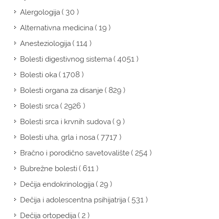
( 30 )
Alergologija
( 19 )
Alternativna medicina
( 114 )
Anesteziologija
( 4051 )
Bolesti digestivnog sistema
( 1708 )
Bolesti oka
( 829 )
Bolesti organa za disanje
( 2926 )
Bolesti srca
( 9 )
Bolesti srca i krvnih sudova
( 7717 )
Bolesti uha, grla i nosa
( 254 )
Bračno i porodično savetovalište
( 611 )
Bubrežne bolesti
( 29 )
Dečija endokrinologija
( 531 )
Dečija i adolescentna psihijatrija
( 2 )
Dečija ortopedija