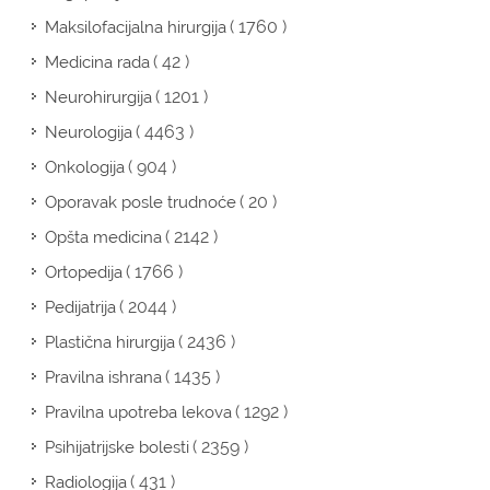
( 1760 )
Maksilofacijalna hirurgija
( 42 )
Medicina rada
( 1201 )
Neurohirurgija
( 4463 )
Neurologija
( 904 )
Onkologija
( 20 )
Oporavak posle trudnoće
( 2142 )
Opšta medicina
( 1766 )
Ortopedija
( 2044 )
Pedijatrija
( 2436 )
Plastična hirurgija
( 1435 )
Pravilna ishrana
( 1292 )
Pravilna upotreba lekova
( 2359 )
Psihijatrijske bolesti
( 431 )
Radiologija