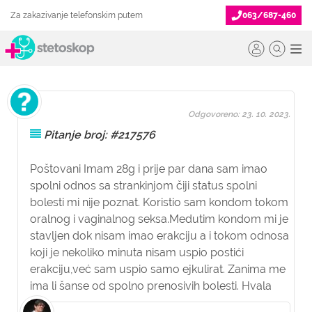
Za zakazivanje telefonskim putem
063/687-460
Odgovoreno: 23. 10. 2023.
Pitanje broj: #217576
Poštovani Imam 28g i prije par dana sam imao
spolni odnos sa strankinjom čiji status spolni
bolesti mi nije poznat. Koristio sam kondom tokom
oralnog i vaginalnog seksa.Medutim kondom mi je
stavljen dok nisam imao erakciju a i tokom odnosa
koji je nekoliko minuta nisam uspio postići
erakciju,već sam uspio samo ejkulirat. Zanima me
ima li šanse od spolno prenosivih bolesti. Hvala