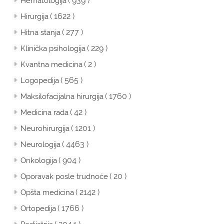
( 939 )
Hematologija
( 1622 )
Hirurgija
( 277 )
Hitna stanja
( 229 )
Klinička psihologija
( 2 )
Kvantna medicina
( 565 )
Logopedija
( 1760 )
Maksilofacijalna hirurgija
( 42 )
Medicina rada
( 1201 )
Neurohirurgija
( 4463 )
Neurologija
( 904 )
Onkologija
( 20 )
Oporavak posle trudnoće
( 2142 )
Opšta medicina
( 1766 )
Ortopedija