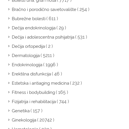
( 7717 )
Bolesti uha, grla i nosa
( 254 )
Bračno i porodično savetovalište
( 611 )
Bubrežne bolesti
( 29 )
Dečija endokrinologija
( 531 )
Dečija i adolescentna psihijatrija
( 2 )
Dečija ortopedija
( 5211 )
Dermatologija
( 1996 )
Endokrinologija
( 46 )
Erektilna disfunkcija
( 232 )
Estetska i antiaging medicina
( 165 )
Fitness i bodybuilding
( 744 )
Fizijatrija i rehabilitacija
( 157 )
Genetika
( 20742 )
Ginekologija