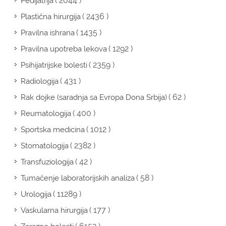
( 2044 )
Pedijatrija
( 2436 )
Plastična hirurgija
( 1435 )
Pravilna ishrana
( 1292 )
Pravilna upotreba lekova
( 2359 )
Psihijatrijske bolesti
( 431 )
Radiologija
( 62 )
Rak dojke (saradnja sa Evropa Dona Srbija)
( 400 )
Reumatologija
( 1012 )
Sportska medicina
( 2382 )
Stomatologija
( 42 )
Transfuziologija
( 58 )
Tumačenje laboratorijskih analiza
( 11289 )
Urologija
( 177 )
Vaskularna hirurgija