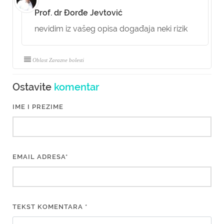
Prof. dr Đorđe Jevtović
nevidim iz vašeg opisa događaja neki rizik
Oblast Zarazne bolesti
Ostavite
komentar
IME I PREZIME
EMAIL ADRESA*
TEKST KOMENTARA *